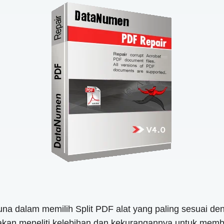
na dalam memilih Split PDF alat yang paling sesuai d
 akan meneliti kelebihan dan kekurangannya untuk mem