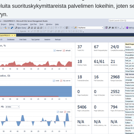
ita suorituskykymittareista palvelimen lokeihin, joten se
yyn.