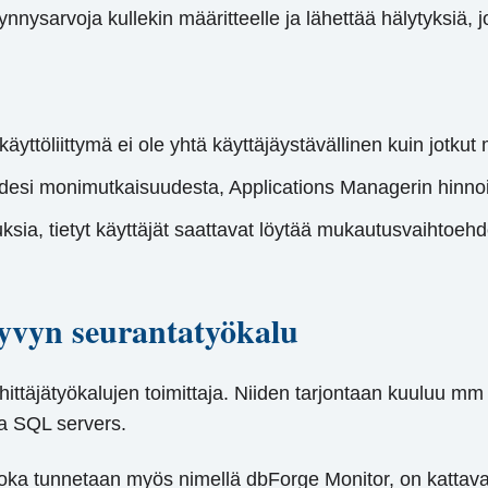
ynnysarvoja kullekin määritteelle ja lähettää hälytyksiä, 
 käyttöliittymä ei ole yhtä käyttäjäystävällinen kuin jotk
idesi monimutkaisuudesta, Applications Managerin hinnoit
sia, tietyt käyttäjät saattavat löytää mukautusvaihtoehdot
yvyn seurantatyökalu
ehittäjätyökalujen toimittaja. Niiden tarjontaan kuuluu 
ta SQL servers.
oka tunnetaan myös nimellä dbForge Monitor, on kattava