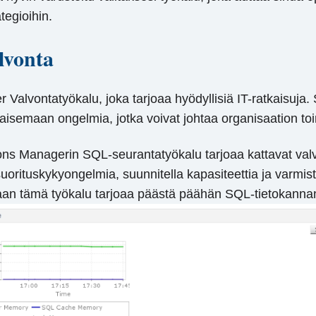
tegioihin.
lvonta
 Valvontatyökalu, joka tarjoaa hyödyllisiä IT-ratkaisuja
tkaisemaan ongelmia, jotka voivat johtaa organisaation t
ns Managerin SQL-seurantatyökalu tarjoaa kattavat val
 suorituskykyongelmia, suunnitella kapasiteettia ja varmi
taan tämä työkalu tarjoaa päästä päähän SQL-tietokanna