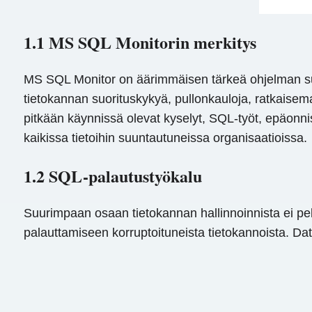
1.1 MS SQL Monitorin merkitys
MS SQL Monitor on äärimmäisen tärkeä ohjelman suo
tietokannan suorituskykyä, pullonkauloja, ratkaise
pitkään käynnissä olevat kyselyt, SQL-työt, epäonn
kaikissa tietoihin suuntautuneissa organisaatioissa.
1.2 SQL-palautustyökalu
Suurimpaan osaan tietokannan hallinnoinnista ei pel
palauttamiseen korruptoituneista tietokannoista.