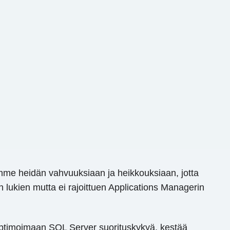
kimme heidän vahvuuksiaan ja heikkouksiaan, jotta
an lukien mutta ei rajoittuen Applications Managerin
a optimoimaan SQL Server suorituskykyä, kestää