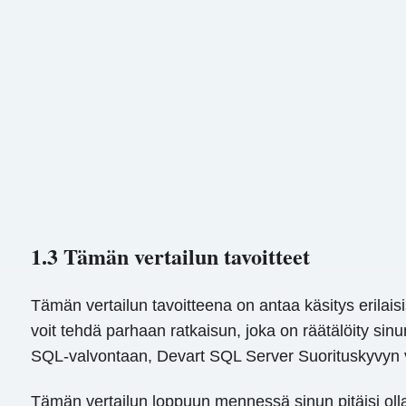
1.3 Tämän vertailun tavoitteet
Tämän vertailun tavoitteena on antaa käsitys erilai
voit tehdä parhaan ratkaisun, joka on räätälöity sinu
SQL-valvontaan, Devart SQL Server Suorituskyvyn va
Tämän vertailun loppuun mennessä sinun pitäisi olla