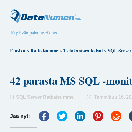
30 päivän palautusoikeus
Etusivu
>
Ratkaisumme
>
Tietokantaratkaisut
>
SQL Server
42 parasta MS SQL -moni
SQL Server Ratkaisumme
Tammikuu 16, 20
Jaa nyt: