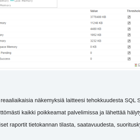
eaaliaikaisia ​​näkemyksiä laitteesi tehokkuudesta SQL S
ttömästi kaikki poikkeamat palvelimissa ja lähettää hälyty
set raportit tietokannan tilasta, saatavuudesta, suoritusk