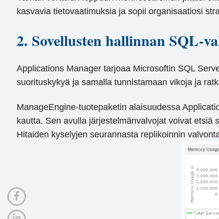
kasvavia tietovaatimuksia ja sopii organisaatiosi stra
2. Sovellusten hallinnan SQL-va
Applications Manager tarjoaa Microsoftin SQL Server
suorituskykyä ja samalla tunnistamaan vikoja ja ra
ManageEngine-tuotepaketin alaisuudessa Applicatio
kautta. Sen avulla järjestelmänvalvojat voivat etsiä
Hitaiden kyselyjen seurannasta replikoinnin valvon