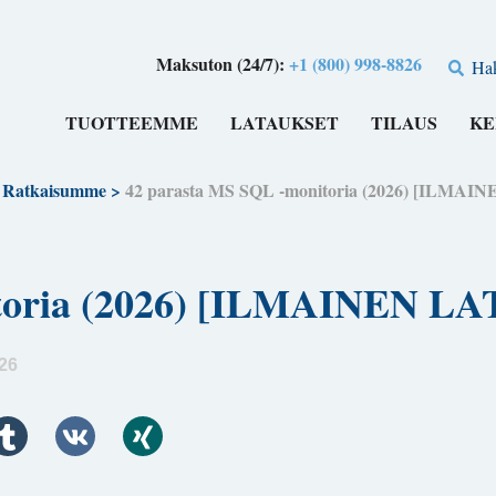
Maksuton (24/7):
+1 (800) 998-8826
Ha
TUOTTEEMME
LATAUKSET
TILAUS
KE
 Ratkaisumme
>
42 parasta MS SQL -monitoria (2026) [ILMAI
toria (2026) [ILMAINEN L
26