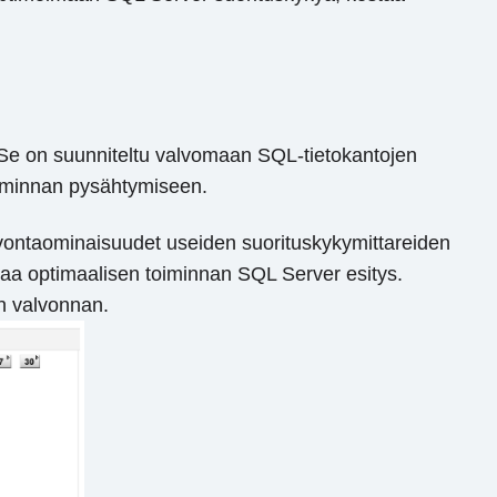
. Se on suunniteltu valvomaan SQL-tietokantojen
oiminnan pysähtymiseen.
vontaominaisuudet useiden suorituskykymittareiden
staa optimaalisen toiminnan SQL Server esitys.
n valvonnan.