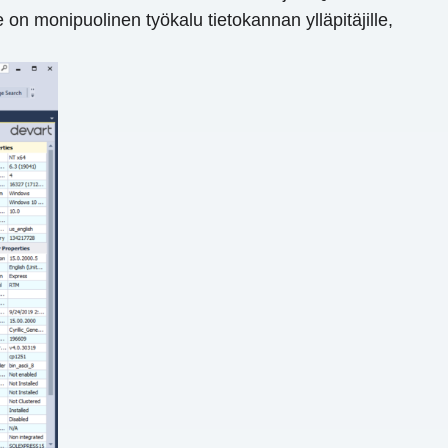
 on monipuolinen työkalu tietokannan ylläpitäjille,