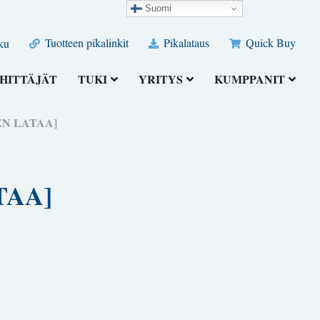
Suomi
Tuotteen pikalinkit
Pikalataus
Quick Buy
ku
HITTÄJÄT
TUKI
YRITYS
KUMPPANIT
NEN LATAA]
ATAA]