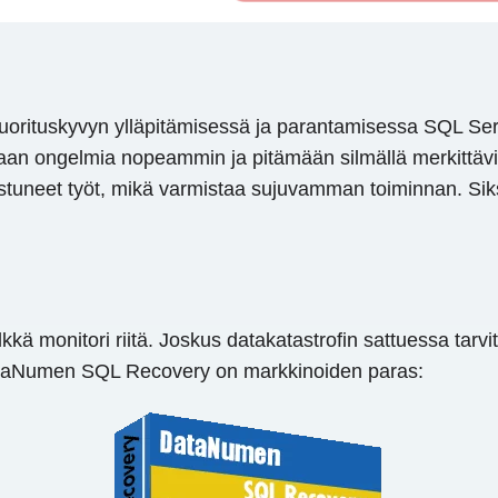
rituskyvyn ylläpitämisessä ja parantamisessa SQL Serve
maan ongelmia nopeammin ja pitämään silmällä merkittävi
istuneet työt, mikä varmistaa sujuvamman toiminnan. Si
kkä monitori riitä. Joskus datakatastrofin sattuessa ta
 DataNumen SQL Recovery on markkinoiden paras: