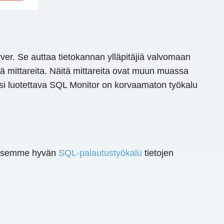
r. Se auttaa tietokannan ylläpitäjiä valvomaan
ä mittareita. Näitä mittareita ovat muun muassa
ksi luotettava SQL Monitor on korvaamaton työkalu
rvitsemme hyvän
SQL-palautustyökalu
tietojen