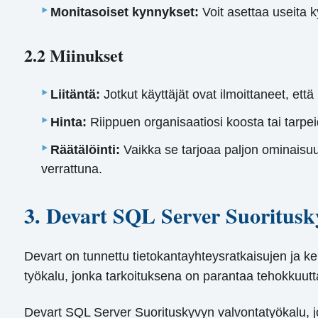
Monitasoiset kynnykset:
Voit asettaa useita k
2.2 Miinukset
Liitäntä:
Jotkut käyttäjät ovat ilmoittaneet, että
Hinta:
Riippuen organisaatiosi koosta tai tarpe
Räätälöinti:
Vaikka se tarjoaa paljon ominaisuuk
verrattuna.
3. Devart SQL Server Suoritusk
Devart on tunnettu tietokantayhteysratkaisujen ja k
työkalu, jonka tarkoituksena on parantaa tehokkuut
Devart SQL Server Suorituskyvyn valvontatyökalu, j