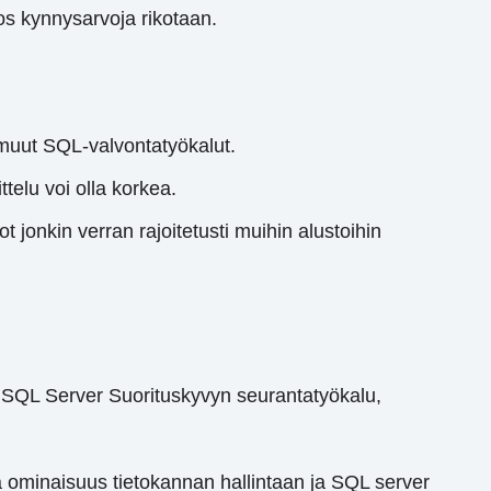
jos kynnysarvoja rikotaan.
ut muut SQL-valvontatyökalut.
telu voi olla korkea.
 jonkin verran rajoitetusti muihin alustoihin
mm SQL Server Suorituskyvyn seurantatyökalu,
 ominaisuus tietokannan hallintaan ja SQL server