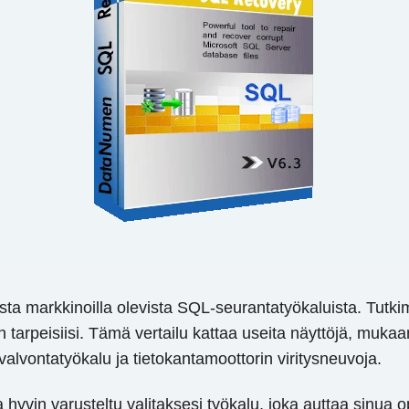
sista markkinoilla olevista SQL-seurantatyökaluista. Tut
n tarpeisiisi. Tämä vertailu kattaa useita näyttöjä, muka
lvontatyökalu ja tietokantamoottorin viritysneuvoja.
 hyvin varusteltu valitaksesi työkalu, joka auttaa sinu