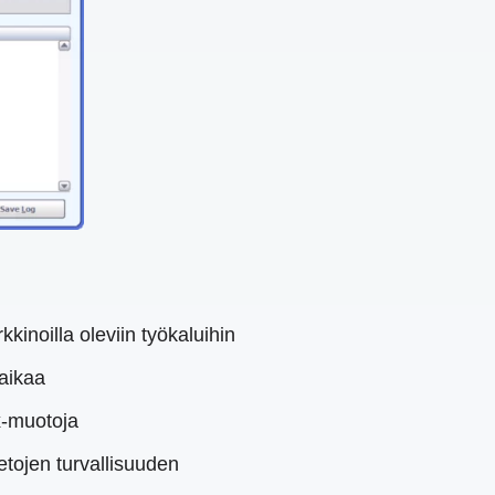
kinoilla oleviin työkaluihin
aikaa
sx-muotoja
etojen turvallisuuden