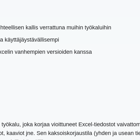
eellisen kallis verrattuna muihin työkaluihin
 ja käyttäjäystävällisempi
xcelin vanhempien versioiden kanssa
ökalu, joka korjaa vioittuneet Excel-tiedostot vaivattoma
, kaaviot jne. Sen kaksoiskorjaustila (yhden ja usean tied