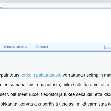
pair touts
korkein palautusaste
verrattuna useimpiin mark
ojen samanaikaista palautusta, mikä säästää arvokasta 
et vioittuneet Excel-tiedostot ja tukee sekä xls- että xl
kaa tai korvaa alkuperäisiä tietojasi, mikä varmistaa ti