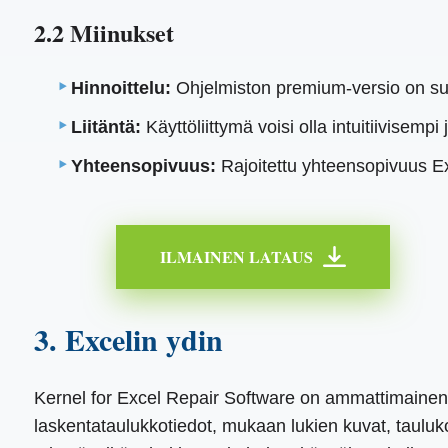
2.2 Miinukset
Hinnoittelu:
Ohjelmiston premium-versio on suht
Liitäntä:
Käyttöliittymä voisi olla intuitiivisempi
Yhteensopivuus:
Rajoitettu yhteensopivuus E
ILMAINEN LATAUS
3. Excelin ydin
Kernel for Excel Repair Software on ammattimainen ty
laskentataulukkotiedot, mukaan lukien kuvat, taulukot