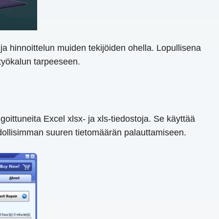
a hinnoittelun muiden tekijöiden ohella. Lopullisena
ustyökalun tarpeeseen.
goittuneita Excel xlsx- ja xls-tiedostoja. Se käyttää
hdollisimman suuren tietomäärän palauttamiseen.