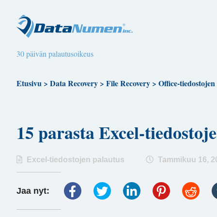
30 päivän palautusoikeus
Etusivu
>
Data Recovery
>
File Recovery
>
Office-tiedostojen
15 parasta Excel-tiedostoj
Excel-tiedostojen palautus
Tammikuu 16, 2
Jaa nyt: