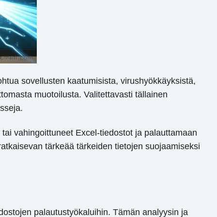
i johtua sovellusten kaatumisista, virushyökkäyksistä,
tomasta muotoilusta. Valitettavasti tällainen
sseja.
tai vahingoittuneet Excel-tiedostot ja palauttamaan
atkaisevan tärkeää tärkeiden tietojen suojaamiseksi
iedostojen palautustyökaluihin. Tämän analyysin ja