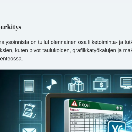
erkitys
a analysoinnista on tullut olennainen osa liiketoiminta- ja
en, kuten pivot-taulukoiden, grafiikkatyökalujen ja mak
senteossa.