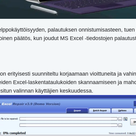
elppokäyttöisyyden, palautuksen onnistumisasteen, tuen j
tietoinen päätös, kun joudut MS Excel -tiedostojen palaut
on erityisesti suunniteltu korjaamaan vioittuneita ja vahin
ituneiden Excel-laskentataulukoiden skannaamiseen ja ma
situn valinnan käyttäjien keskuudessa.