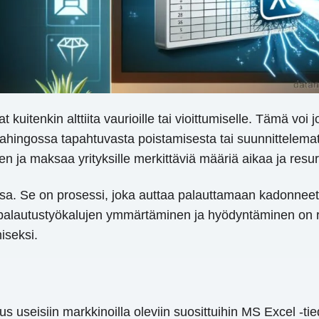
at kuitenkin alttiita vaurioille tai vioittumiselle. Tämä vo
n vahingossa tapahtuvasta poistamisesta tai suunnittelemat
en ja maksaa yrityksille merkittäviä määriä aikaa ja resur
sa. Se on prosessi, joka auttaa palauttamaan kadonneet 
-palautustyökalujen ymmärtäminen ja hyödyntäminen on r
iseksi.
us useisiin markkinoilla oleviin suosittuihin MS Excel -t