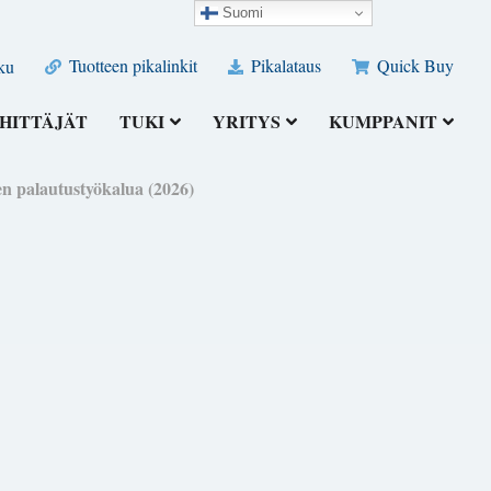
Suomi
Tuotteen pikalinkit
Pikalataus
Quick Buy
ku
HITTÄJÄT
TUKI
YRITYS
KUMPPANIT
en palautustyökalua (2026)