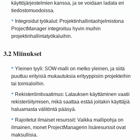
käyttöjärjestelmien kanssa, ja se voidaan ladata eri
tiedostomuodoissa.
Integroidut työkalut: Projektinhallintaohjelmistona
ProjectManager integroituu hyvin muihin
projektinhallintatyökaluihin.
3.2 Miinukset
Yleinen tyyli: SOW-malli on melko yleinen, ja siitä
puuttuu erityisiä mukautuksia erityyppisiin projekteihin
tai toimialoihin.
Rekisteröintivaatimus: Latauksen käyttäminen vaatii
rekisteröitymisen, mikä saattaa estää joitakin käyttäjiä
haluamasta välitöntä pääsyä.
Rajoitetut ilmaiset resurssit: Vaikka mallipohja on
ilmainen, monet ProjectManagerin lisäresurssit ovat
maksullisia.