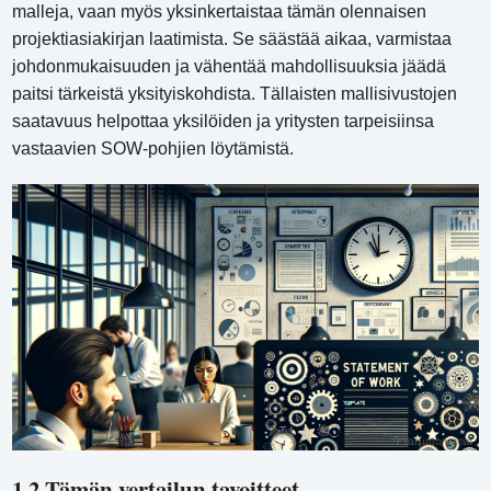
malleja, vaan myös yksinkertaistaa tämän olennaisen
projektiasiakirjan laatimista. Se säästää aikaa, varmistaa
johdonmukaisuuden ja vähentää mahdollisuuksia jäädä
paitsi tärkeistä yksityiskohdista. Tällaisten mallisivustojen
saatavuus helpottaa yksilöiden ja yritysten tarpeisiinsa
vastaavien SOW-pohjien löytämistä.
1.2 Tämän vertailun tavoitteet