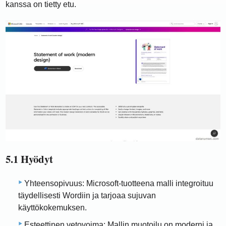
kanssa on tietty etu.
5.1 Hyödyt
Yhteensopivuus: Microsoft-tuotteena malli integroituu
täydellisesti Wordiin ja tarjoaa sujuvan
käyttökokemuksen.
Esteettinen vetovoima: Mallin muotoilu on moderni ja