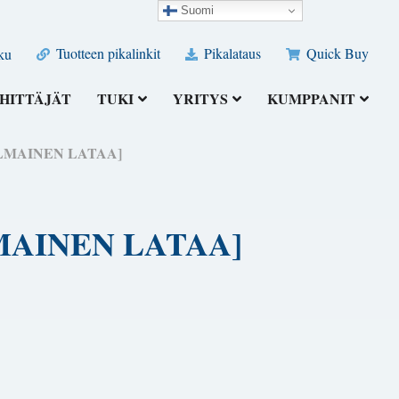
Suomi
Tuotteen pikalinkit
Pikalataus
Quick Buy
ku
HITTÄJÄT
TUKI
YRITYS
KUMPPANIT
) [ILMAINEN LATAA]
[ILMAINEN LATAA]