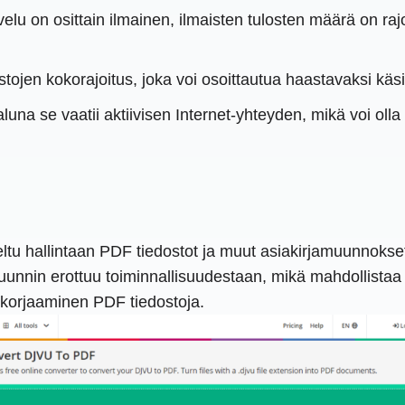
elu on osittain ilmainen, ilmaisten tulosten määrä on rajoi
tojen kokorajoitus, joka voi osoittautua haastavaksi käs
una se vaatii aktiivisen Internet-yhteyden, mikä voi olla h
tu hallintaan PDF tiedostot ja muut asiakirjamuunnokse
unnin erottuu toiminnallisuudestaan, mikä mahdollistaa
korjaaminen PDF tiedostoja.