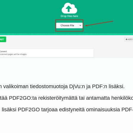
valikoiman tiedostomuotoja DjVu:n ja PDF:n lisäksi.
tää PDF2GO:ta rekisteröitymättä tai antamatta henkilökohta
lisäksi PDF2GO tarjoaa edistyneitä ominaisuuksia PDF-t