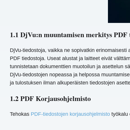
1.1 DjVu:n muuntamisen merkitys PDF 
DjVu-tiedostoja, vaikka ne sopivatkin erinomaisesti as
PDF tiedostoja. Useat alustat ja laitteet eivät välttä
tunnistetaan dokumenttien muotoilun ja asettelun säi
DjVu-tiedostojen nopeassa ja helpossa muuntamises
ja tulostuksen ilman alkuperäisten tiedostojen asette
1.2 PDF Korjausohjelmisto
Tehokas
PDF-tiedostojen korjausohjelmisto
työkalu 