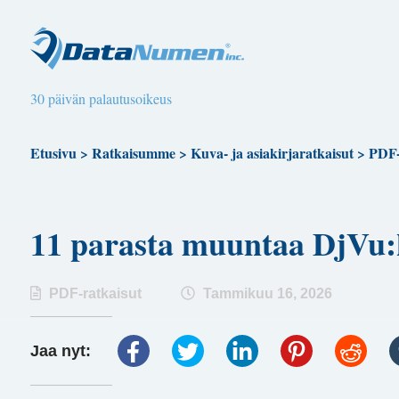
30 päivän palautusoikeus
Etusivu
>
Ratkaisumme
>
Kuva- ja asiakirjaratkaisut
>
PDF-
11 parasta muuntaa DjVu
PDF-ratkaisut
Tammikuu 16, 2026
Jaa nyt: