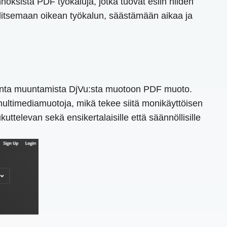
oksista PDF työkaluja, jotka tuovat esiin niiden
 valitsemaan oikean työkalun, säästämään aikaa ja
onta muuntamista DjVu:sta muotoon PDF muoto.
 multimediamuotoja, mikä tekee siitä monikäyttöisen
ttelevan sekä ensikertalaisille että säännöllisille