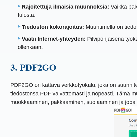
Rajoitettuja ilmaisia ​​muunnoksia:
Vaikka palv
tulosta.
Tiedoston kokorajoitus:
Muuntimella on tiedos
Vaatii Internet-yhteyden:
Pilvipohjaisena työkal
ollenkaan.
3. PDF2GO
PDF2GO on kattava verkkotyökalu, joka on suunnitel
tiedostonsa PDF vaivattomasti ja nopeasti. Tämä mu
muokkaaminen, pakkaaminen, suojaaminen ja jopa 