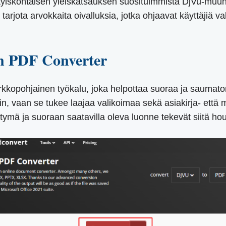
tyiskohtaisen yleiskatsauksen suosituimmista DjVu-muunn
 tarjota arvokkaita oivalluksia, jotka ohjaavat käyttäjiä
n PDF Converter
kopohjainen työkalu, joka helpottaa suoraa ja saumat
in, vaan se tukee laajaa valikoimaa sekä asiakirja- että
ymä ja suoraan saatavilla oleva luonne tekevät siitä houku