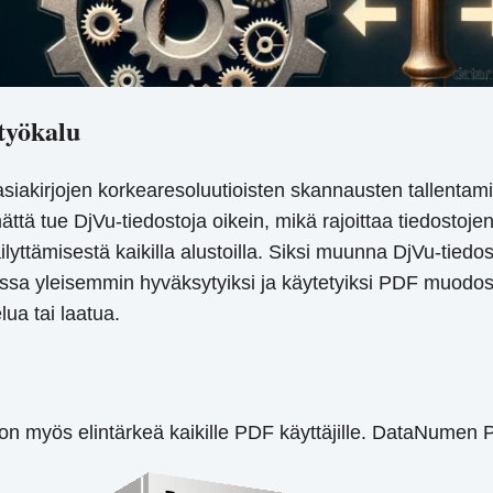
työkalu
iakirjojen korkearesoluutioisten skannausten tallentamisee
mättä tue DjVu-tiedostoja oikein, mikä rajoittaa tiedostoj
lyttämisestä kaikilla alustoilla. Siksi muunna DjVu-tied
sa yleisemmin hyväksytyiksi ja käytetyiksi PDF muodos
lua tai laatua.
on myös elintärkeä kaikille PDF käyttäjille. DataNumen P