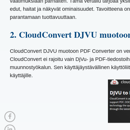
vaatimuksiaan parhaiten. Tämä vertailu tarjoaa yksi
edut, haitat ja näkyvät ominaisuudet. Tavoitteena on
parantamaan tuottavuuttaan.
2. CloudConvert DJVU muotoo
CloudConvert DJVU muotoon PDF Converter on verk
CloudConvert ei rajoitu vain DjVu- ja PDF-tiedostoih
muunnostyökalun. Sen käyttäjäystävällinen käyttöliitt
käyttäjille.