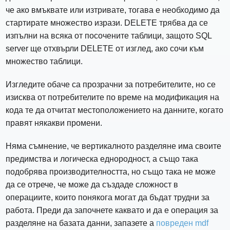
че ако вмъквате или изтривате, тогава е необходимо да
стартирате множество изрази. DELETE трябва да се
изпълни на всяка от посочените таблици, защото SQL
server ще отхвърли DELETE от изглед, ако сочи към
множество таблици.
Изгледите обаче са прозрачни за потребителите, но се
изисква от потребителите по време на модификация на
кода те да отчитат местоположението на данните, когато
правят някакви промени.
Няма съмнение, че вертикалното разделяне има своите
предимства и логическа еднородност, а също така
подобрява производителността, но също така не може
да се отрече, че може да създаде сложност в
операциите, които понякога могат да бъдат трудни за
работа. Преди да започнете каквато и да е операция за
разделяне на базата данни, запазете a
повреден mdf