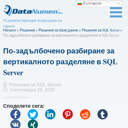
Български
30-дневна гаранция за връщане на
парите
Начало
>
Решения
>
Решения за бази данни
>
Решения за SQL Server
>
По-задълбочено разбиране за вертикалното разделяне в SQL Server
По-задълбочено разбиране за
вертикалното разделяне в SQL
Server
Решения за SQL Server
Септември 29, 2025
Споделете сега: