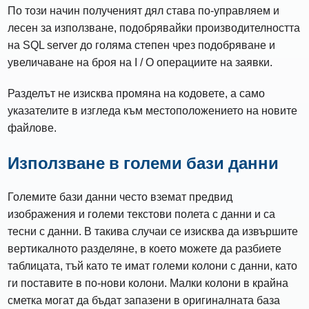
По този начин полученият дял става по-управляем и
лесен за използване, подобрявайки производителността
на SQL server до голяма степен чрез подобряване и
увеличаване на броя на I / O операциите на заявки.
Разделът не изисква промяна на кодовете, а само
указателите в изгледа към местоположението на новите
файлове.
Използване в големи бази данни
Големите бази данни често вземат предвид
изображения и големи текстови полета с данни и са
тесни с данни. В такива случаи се изисква да извършите
вертикалното разделяне, в което можете да разбиете
таблицата, тъй като те имат големи колони с данни, като
ги поставите в по-нови колони. Малки колони в крайна
сметка могат да бъдат запазени в оригиналната база