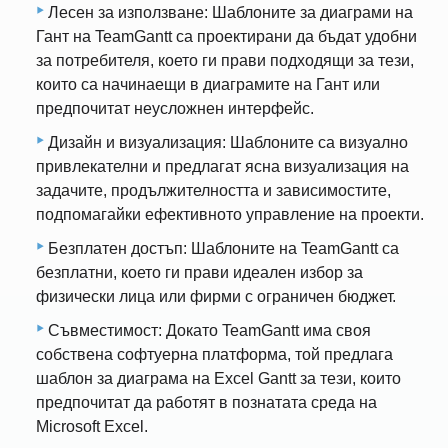
Лесен за използване: Шаблоните за диаграми на
Гант на TeamGantt са проектирани да бъдат удобни
за потребителя, което ги прави подходящи за тези,
които са начинаещи в диаграмите на Гант или
предпочитат неусложнен интерфейс.
Дизайн и визуализация: Шаблоните са визуално
привлекателни и предлагат ясна визуализация на
задачите, продължителността и зависимостите,
подпомагайки ефективното управление на проекти.
Безплатен достъп: Шаблоните на TeamGantt са
безплатни, което ги прави идеален избор за
физически лица или фирми с ограничен бюджет.
Съвместимост: Докато TeamGantt има своя
собствена софтуерна платформа, той предлага
шаблон за диаграма на Excel Gantt за тези, които
предпочитат да работят в познатата среда на
Microsoft Excel.