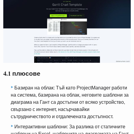
4.1 плюсове
Базиран на облак: Тъй като ProjectManager работи
на система, базирана на облак, неговите шаблони за
диаграма на Гант са достъпни от всяко устройство,
свързано с интернет, насърчавайки
сътрудничеството и отдалечената достъпност.
Интерактивни шаблони: За разлика от статичните
шаблони на Excel, шаблоните на диаграмата на Гант