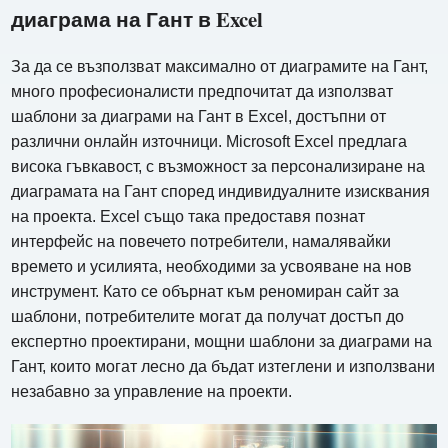
диаграма на Гант в Excel
За да се възползват максимално от диаграмите на Гант,
много професионалисти предпочитат да използват
шаблони за диаграми на Гант в Excel, достъпни от
различни онлайн източници. Microsoft Excel предлага
висока гъвкавост, с възможност за персонализиране на
диаграмата на Гант според индивидуалните изисквания
на проекта. Excel също така предоставя познат
интерфейс на повечето потребители, намалявайки
времето и усилията, необходими за усвояване на нов
инструмент. Като се обърнат към реномиран сайт за
шаблони, потребителите могат да получат достъп до
експертно проектирани, мощни шаблони за диаграми на
Гант, които могат лесно да бъдат изтеглени и използвани
незабавно за управление на проекти.