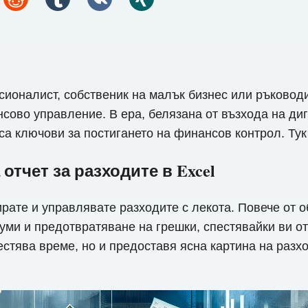
ионалист, собственик на малък бизнес или ръководи
нсово управление. В ера, белязана от възхода на ди
а ключови за постигането на финансов контрол. Тук 
отчет за разходите в Excel
ирате и управлявате разходите с лекота. Повече от 
уми и предотвратяване на грешки, спестявайки ви о
пестява време, но и предоставя ясна картина на разх