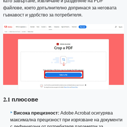
като завъртане, извличане и разделяне на PDF
файлове, което допълнително допринася за неговата
гъвкавост и удобство за потребителя.
2.1 плюсове
Висока прецизност:
Adobe Acrobat осигурява
максимална прецизност при изрязване на документи
с дефинирани от потребителя параметри за