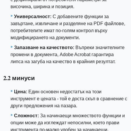
височина, ширина и позиция.
Универсалност:
С добавените функции за
завъртане, извличане и разделяне на PDF файлове,
потребителите имат по-голям контрол върху
модифицирането на документи.
Запазване на качеството:
Въпреки значителните
промени в документа, Adobe Acrobat гарантира
липса на загуба на качество в крайния резултат.
2.2 минуси
Цена:
Един основен недостатък на този
инструмент е цената - той е доста скъп в сравнение с
други предложения на пазара.
Сложност:
За начинаещи множеството функции и
опции може да изглеждат непосилни, което прави
инструмента по-малко удобен за начинаещи.