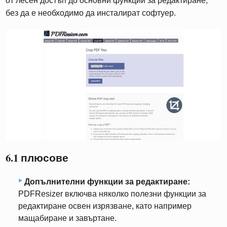
от лесен достъп до основни функции за редактиране,
без да е необходимо да инсталират софтуер.
6.1 плюсове
Допълнителни функции за редактиране:
PDFResizer включва няколко полезни функции за
редактиране освен изрязване, като например
мащабиране и завъртане.