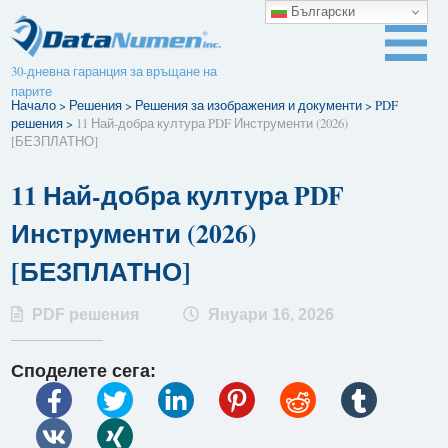
Български
30-дневна гаранция за връщане на
парите
Начало
>
Решения
>
Решения за изображения и документи
>
PDF
решения
>
11 Най-добра култура PDF Инструменти (2026)
[БЕЗПЛАТНО]
11 Най-добра култура PDF
Инструменти (2026)
[БЕЗПЛАТНО]
PDF решения
Януари 16, 2026
Споделете сега: