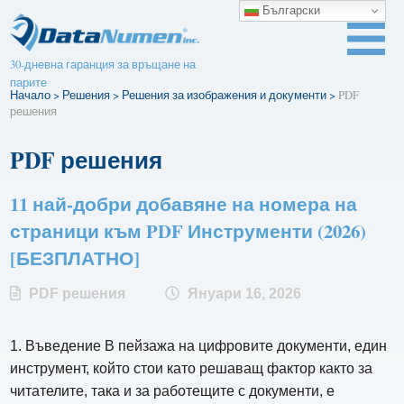
Български
30-дневна гаранция за връщане на
парите
Начало
>
Решения
>
Решения за изображения и документи
>
PDF
решения
PDF решения
11 най-добри добавяне на номера на
страници към PDF Инструменти (2026)
[БЕЗПЛАТНО]
PDF решения
Януари 16, 2026
1. Въведение В пейзажа на цифровите документи, един
инструмент, който стои като решаващ фактор както за
читателите, така и за работещите с документи, е