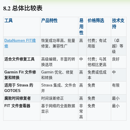
8.2 总体比较表
工具
产品特性
易
价格筛选
技术支
用
持
性
DataNumen FIT维
恢复成功率高、批量
高
付费；有试
（卓
修
修复、兼容性广
用版
越）等
级
适合文件修复工具
高级编辑，丰富的转
中
付费；与其
良好
换选项
他相比更高
Garmin Fit 文件修
Garmin 优化、修复
高
免费或低成
中
复和转换
和转换
本
适用于 Strava 的
Strava 集成、文件合
高
免费
有限
GOTOES
并
腐败时间修复者
时间误差修正
高
免费
最小
FIT 文件查看器
基于网络的全面数据
非
免费
最小
显示
常
高