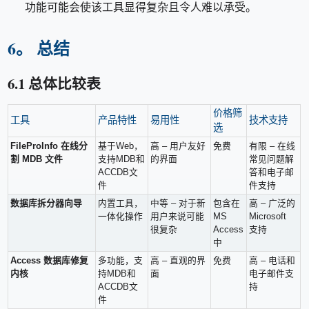
功能可能会使该工具显得复杂且令人难以承受。
6。 总结
6.1 总体比较表
价格筛
工具
产品特性
易用性
技术支持
选
FileProInfo 在线分
基于Web，
高 – 用户友好
免费
有限 – 在线
割 MDB 文件
支持MDB和
的界面
常见问题解
ACCDB文
答和电子邮
件
件支持
数据库拆分器向导
内置工具，
中等 – 对于新
包含在
高 – 广泛的
一体化操作
用户来说可能
MS
Microsoft
很复杂
Access
支持
中
Access 数据库修复
多功能，支
高 – 直观的界
免费
高 – 电话和
内核
持MDB和
面
电子邮件支
ACCDB文
持
件