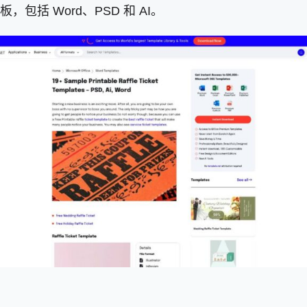
括 Word、PSD 和 AI。