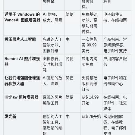
动调整
能需付
解答
费。
适用于 Windows 的
AI 增强、
简便
免费基础
电子邮件支
VanceAI 图像增强器
放大、降噪
功能，高
持、在线指南
级功能需
付费。
黄玉照片人工智能
先进的人工
中
一次性购
产品指南、常
智能功能，
买 99.99
见问题解答、
图像升级
美元
电子邮件支持
Remini AI 照片增强
图像修复、
简便
应用内购
应用内客户服
器
实时视频增
买免费
务
强
让我们增强图像增强
AI驱动的放
简便
免费基础
电子邮件和在
器和放大器
大、降噪
版和高级
线帮助中心
订阅
HitPaw 照片增强器
直观的照片
简便
从$ 14.99
在线指南、电
编辑工具
开始
子邮件、社交
媒体
发光新
创新的人工
中
从$ 79开始
常见问题解
智能工具，
答、在线教
高质量的编
程、电子邮件
辑
支持