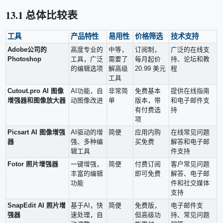
13.1 总体比较表
工具
产品特性
易用性
价格筛选
技术支持
Adobe公司的
高度专业的
中等，
订阅制，
广泛的在线支
Photoshop
工具，广泛
需要了
每月起价
持、论坛和教
的编辑选项
解高级
20.99 美元
程
工具
Cutout.pro AI 图像
AI功能，自
非常简
免费基本
提供在线指南
增强器和图像放大器
动图像改进
单
版本，带
和电子邮件支
有付费选
持
项
Picsart AI 图像增强
AI驱动的增
简便
应用内购
在线常见问题
器
强、多种编
买免费
解答和电子邮
辑工具
件支持
Fotor 照片增强器
一键增强，
简便
付费订阅
客户常见问题
丰富的编辑
即可免费
解答、电子邮
功能
件和社交媒体
支持
SnapEdit AI 照片增
基于AI，快
简便
免费版，
电子邮件支
强器
速处理，自
但高级功
持、常见问题