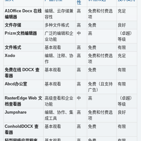
性
A1Office Docx 在线
编辑、云存储兼
高
免费和付费选
充足
编辑器
容性
项
文件存储
多种文件格式
高
免费
良好
Prizm文档编辑器
广泛的编辑和企
中
高
（卓越）
业功能
等级
文件格式
基本观看
高
免费
有限
Xodo
编辑、注释、协
高
免费和付费选
充足
作
项
免费在线 DOCX 查
基本观看
高
免费
有限
看器
Abcd办公室
基本观看
高
免费（且支持
有限
广告）
RasterEdge Web 文
高级查看和企业
中
高
（卓越）
档查看器
功能
等级
Jumpshare
编辑、协作、集
高
免费和付费选
良好
成工具
项
ConholdDOCX 查
基本观看
高
免费
有限
看器
轻型网络应用程序
基本观看
高
免费
有限