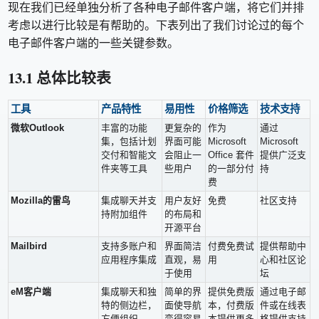
现在我们已经单独分析了各种电子邮件客户端，将它们并排
考虑以进行比较是有帮助的。下表列出了我们讨论过的每个
电子邮件客户端的一些关键参数。
13.1 总体比较表
工具
产品特性
易用性
价格筛选
技术支持
微软Outlook
丰富的功能
更复杂的
作为
通过
集，包括计划
界面可能
Microsoft
Microsoft
交付和智能文
会阻止一
Office 套件
提供广泛支
件夹等工具
些用户
的一部分付
持
费
Mozilla的雷鸟
集成聊天并支
用户友好
免费
社区支持
持附加组件
的布局和
开源平台
Mailbird
支持多账户和
界面简洁
付费免费试
提供帮助中
应用程序集成
直观，易
用
心和社区论
于使用
坛
eM客户端
集成聊天和独
简单的界
提供免费版
通过电子邮
特的侧边栏，
面使导航
本，付费版
件或在线表
方便组织
变得容易
本提供更多
格提供支持