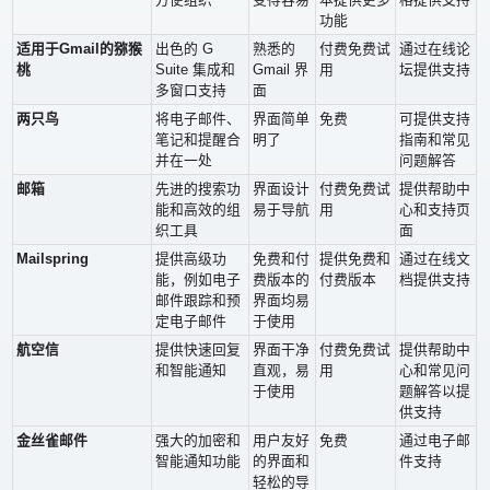
功能
适用于Gmail的猕猴
出色的 G
熟悉的
付费免费试
通过在线论
桃
Suite 集成和
Gmail 界
用
坛提供支持
多窗口支持
面
两只鸟
将电子邮件、
界面简单
免费
可提供支持
笔记和提醒合
明了
指南和常见
并在一处
问题解答
邮箱
先进的搜索功
界面设计
付费免费试
提供帮助中
能和高效的组
易于导航
用
心和支持页
织工具
面
Mailspring
提供高级功
免费和付
提供免费和
通过在线文
能，例如电子
费版本的
付费版本
档提供支持
邮件跟踪和预
界面均易
定电子邮件
于使用
航空信
提供快速回复
界面干净
付费免费试
提供帮助中
和智能通知
直观，易
用
心和常见问
于使用
题解答以提
供支持
金丝雀邮件
强大的加密和
用户友好
免费
通过电子邮
智能通知功能
的界面和
件支持
轻松的导