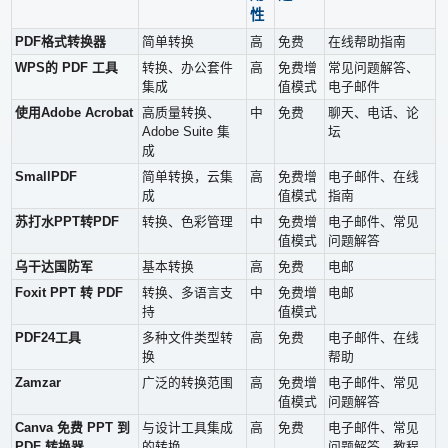
性
PDF格式转换器
简单转换
高
免费
在线帮助指南
WPS的 PDF 工具
转换、办公套件
高
免费增
常见问题解答、
集成
值模式
电子邮件
使用Adobe Acrobat
高质量转换、
中
免费
聊天、电话、论
Adobe Suite 集
坛
成
SmallPDF
简单转换，云集
高
免费增
电子邮件、在线
成
值模式
指南
苏打水PPT转PDF
转换、色彩管理
中
免费增
电子邮件、常见
值模式
问题解答
乌干达国防军
基本转换
高
免费
电邮
Foxit PPT 转 PDF
转换、多语言支
中
免费增
电邮
持
值模式
PDF24工具
多种文件类型转
高
免费
电子邮件、在线
换
帮助
Zamzar
广泛的转换范围
高
免费增
电子邮件、常见
值模式
问题解答
Canva 免费 PPT 到
与设计工具集成
高
免费
电子邮件、常见
PDF 转换器
的转换
问题解答、教程