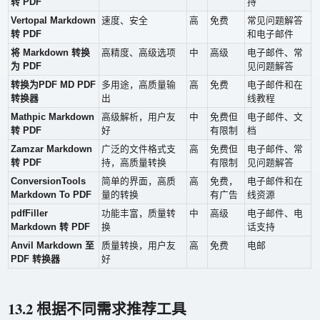
转 PDF
持
Vertopal Markdown
速度、安全
高
免费
常见问题解答
转 PDF
和电子邮件
将 Markdown 转换
高精度、高级选项
中
高级
电子邮件、常
为 PDF
见问题解答
转换为PDF MD PDF
多用途，高质量输
高
免费
电子邮件和在
转换器
出
线教程
Mathpic Markdown
高级解析，用户友
中
免费但
电子邮件、文
转 PDF
好
有限制
档
Zamzar Markdown
广泛的文件格式支
高
免费但
电子邮件、常
转 PDF
持，高质量转换
有限制
见问题解答
ConversionTools
简单的界面，高质
高
免费，
电子邮件和在
Markdown To PDF
量的转换
有广告
线资源
pdfFiller
功能丰富，质量转
中
高级
电子邮件、电
Markdown 转 PDF
换
话支持
Anvil Markdown 至
质量转换，用户友
高
免费
电邮
PDF 转换器
好
13.2 根据不同需求推荐工具