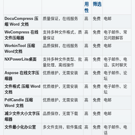
用
筛选
性
DocuCompress 压
质量保证，在线服务
高
免费
电邮
缩 Word 文档
WeCompress 在线
支持多种文件格式，质
高
免费
电子邮件、常
文件压缩器
量保证
见问题解答
WorkinTool 压缩
品质保鲜，在线服务
高
免费
电邮
Word文档
NXPowerLite桌面
支持多种文件类型、批
高
免费
电子邮件、电
量处理、离线操作
话、实时聊天
Aspose 在线文字压
优质维护，无需安装
高
免费
电子邮件、论
缩器
坛
文件格式 压缩 Word
优质维护，无需安装
高
免费
电子邮件、论
文档
坛
PdfCandle 压缩
优质维护，无需安装
高
免费
电邮
Word 文档
减少文件大小文字压
品质保存，无需下载
高
免费
电邮
缩器
文件最小化办公室
多文件支持，软件集成
高
免费
电子邮件、电
话