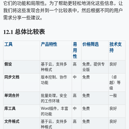
它们的功能和局限性。为了帮助更轻松地消化这些信息，让
我们将这些发现合并到一个比较表中，然后根据不同的用户
需求分享一些建议。
12.1 总体比较表
工具
产品特性
易
价格筛选
技术支
用
持
性
假设
基于云，支持多
高
免费，提供专
良好
种格式
业版
同步文档
版本控制、协作
中
免费
（卓
功能
越）等
级
单词合并
批量处理，安全
高
免费
一般
的工作环境
库工具
Word插件，丰富
中
免费
良好
的功能
文件格式
基于云，支持多
高
免费
良好
种格式