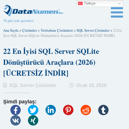
Türkçe
30 gün iade garantisi
Ana Sayfa
>
Çözümler
>
Veritabanı Çözümleri
>
SQL Server Çözümler
>
22 En
İyisi SQL Server SQLite Dönüştürücü Araçlara (2026) [ÜCRETSİZ İNDİR]
22 En İyisi SQL Server SQLite
Dönüştürücü Araçlara (2026)
[ÜCRETSİZ İNDİR]
SQL Server Çözümler
Ocak 16, 2026
Şimdi paylaş: