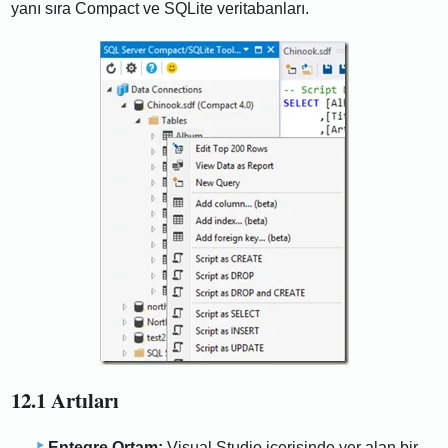
yanı sıra Compact ve SQLite veritabanları.
12.1 Artıları
Entegre Ortam:
Visual Studio içerisinde yer alan bir