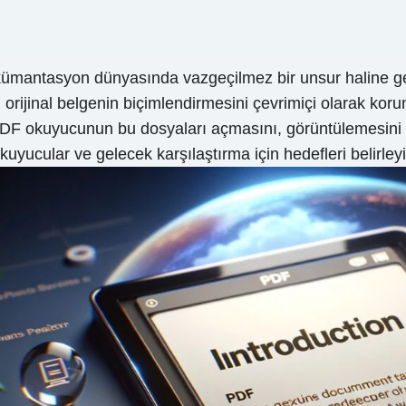
dokümantasyon dünyasında vazgeçilmez bir unsur haline ge
rijinal belgenin biçimlendirmesini çevrimiçi olarak koru
. PDF okuyucunun bu dosyaları açmasını, görüntülemesini v
cular ve gelecek karşılaştırma için hedefleri belirleyi