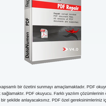
ın kapsamlı bir özetini sunmayı amaçlamaktadır. PDF okuy
sağlamaktır. PDF okuyucu. Farklı yazılım çözümlerinin özell
t bir şekilde anlayacaksınız. PDF özel gereksinimleriniz i