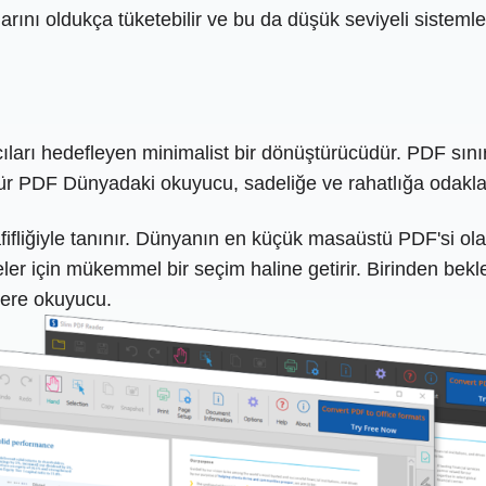
arını oldukça tüketebilir ve bu da düşük seviyeli sistem
cıları hedefleyen minimalist bir dönüştürücüdür. PDF sını
 PDF Dünyadaki okuyucu, sadeliğe ve rahatlığa odaklanıyo
afifliğiyle tanınır. Dünyanın en küçük masaüstü PDF'si o
eler için mükemmel bir seçim haline getirir. Birinden bekl
ere okuyucu.