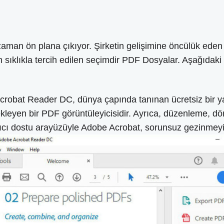
man ön plana çıkıyor. Şirketin gelişimine öncülük eden l
n sıklıkla tercih edilen seçimdir PDF Dosyalar. Aşağıdaki 
crobat Reader DC, dünya çapında tanınan ücretsiz bir y
yen bir PDF görüntüleyicisidir. Ayrıca, düzenleme, dönüş
nıcı dostu arayüzüyle Adobe Acrobat, sorunsuz gezinmeyi