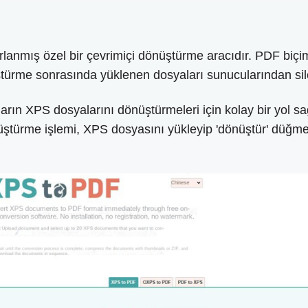
anmış özel bir çevrimiçi dönüştürme aracıdır. PDF biçim
türme sonrasında yüklenen dosyaları sunucularından silerek
rın XPS dosyalarını dönüştürmeleri için kolay bir yol s
nüştürme işlemi, XPS dosyasını yükleyip 'dönüştür' düğmesi