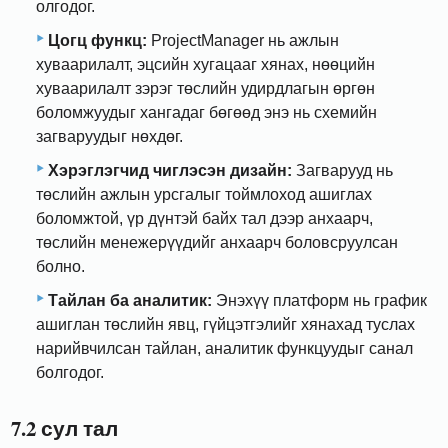
олгодог.
Цогц функц:
ProjectManager нь ажлын
хуваарилалт, эцсийн хугацааг хянах, нөөцийн
хуваарилалт зэрэг төслийн удирдлагын өргөн
боломжуудыг хангадаг бөгөөд энэ нь схемийн
загваруудыг нөхдөг.
Хэрэглэгчид чиглэсэн дизайн:
Загварууд нь
төслийн ажлын урсгалыг тоймлоход ашиглах
боломжтой, үр дүнтэй байх тал дээр анхаарч,
төслийн менежерүүдийг анхаарч боловсруулсан
болно.
Тайлан ба аналитик:
Энэхүү платформ нь график
ашиглан төслийн явц, гүйцэтгэлийг хянахад туслах
нарийвчилсан тайлан, аналитик функцуудыг санал
болгодог.
7.2 сул тал