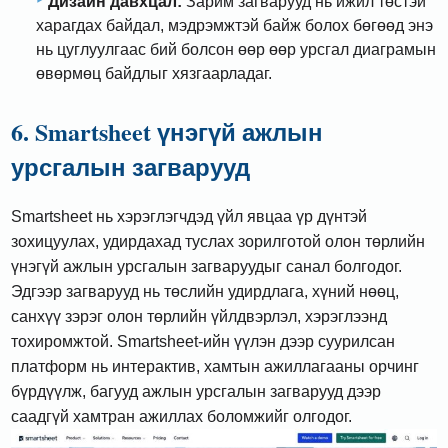
Дизайн давхцал:
Зарим загварууд нь ижил төстэй
харагдах байдал, мэдрэмжтэй байж болох бөгөөд энэ
нь цуглуулгаас бий болсон өөр өөр урсгал диаграмын
өвөрмөц байдлыг хязгаарладаг.
6. Smartsheet үнэгүй ажлын
урсгалын загварууд
Smartsheet нь хэрэглэгчдэд үйл явцаа үр дүнтэй
зохицуулах, удирдахад туслах зорилготой олон төрлийн
үнэгүй ажлын урсгалын загваруудыг санал болгодог.
Эдгээр загварууд нь төслийн удирдлага, хүний ​​нөөц,
санхүү зэрэг олон төрлийн үйлдвэрлэл, хэрэглээнд
тохиромжтой. Smartsheet-ийн үүлэн дээр суурилсан
платформ нь интерактив, хамтын ажиллагааны орчинг
бүрдүүлж, багууд ажлын урсгалын загварууд дээр
саадгүй хамтран ажиллах боломжийг олгодог.