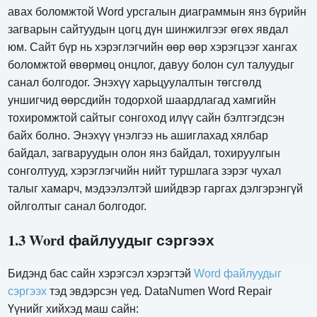
авах боломжтой Word урсгалын диаграммын янз бүрийн
загварын сайтуудын цогц дүн шинжилгээг өгөх явдал
юм. Сайт бүр нь хэрэглэгчийн өөр өөр хэрэгцээг хангах
боломжтой өвөрмөц онцлог, давуу болон сул талуудыг
санал болгодог. Энэхүү харьцуулалтын төгсгөлд
уншигчид өөрсдийн тодорхой шаардлагад хамгийн
тохиромжтой сайтыг сонгоход илүү сайн бэлтгэгдсэн
байх болно. Энэхүү үнэлгээ нь ашиглахад хялбар
байдал, загваруудын олон янз байдал, тохируулгын
сонголтууд, хэрэглэгчийн нийт туршлага зэрэг чухал
талыг хамарч, мэдээлэлтэй шийдвэр гаргах дэлгэрэнгүй
ойлголтыг санал болгодог.
1.3 Word файлуудыг сэргээх
Бидэнд бас сайн хэрэгсэл хэрэгтэй
Word файлуудыг
сэргээх
тэд эвдэрсэн үед. DataNumen Word Repair
Үүнийг хийхэд маш сайн: