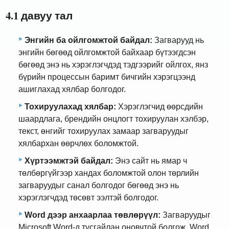
4.1 давуу тал
Энгийн ба ойлгомжтой байдал:
Загварууд нь
энгийн бөгөөд ойлгомжтой байхаар бүтээгдсэн
бөгөөд энэ нь хэрэглэгчдэд тэдгээрийг ойлгох, янз
бүрийн процессын баримт бичгийн хэрэгцээнд
ашиглахад хялбар болгодог.
Тохируулахад хялбар:
Хэрэглэгчид өөрсдийн
шаардлага, брендийн онцлогт тохируулан хэлбэр,
текст, өнгийг тохируулах замаар загваруудыг
хялбархан өөрчлөх боломжтой.
Хүртээмжтэй байдал:
Энэ сайт нь ямар ч
төлбөргүйгээр хандах боломжтой олон төрлийн
загваруудыг санал болгодог бөгөөд энэ нь
хэрэглэгчдэд төсөвт ээлтэй болгодог.
Word дээр анхаарлаа төвлөрүүл:
Загваруудыг
Microsoft Word-д тусгайлан оновчтой болгож, Word