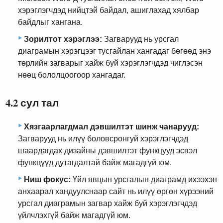
хэрэглэгчдэд нийцтэй байдал, ашиглахад хялбар
байдлыг хангана.
Зорилтот хэрэглээ:
Загварууд нь урсгал
диаграмын хэрэгцээг тусгайлан хангадаг бөгөөд энэ
төрлийн загварыг хайж буй хэрэглэгчдэд чиглэсэн
нөөц бололцоогоор хангадаг.
4.2 сул тал
Хязгаарлагдмал дэвшилтэт шинж чанарууд:
Загварууд нь илүү боловсронгуй хэрэглэгчдэд
шаардагдах дизайны дэвшилтэт функцууд эсвэл
функцүүд дутагдалтай байж магадгүй юм.
Ниш фокус:
Үйл явцын урсгалын диаграмд ​​ихээхэн
анхаарал хандуулснаар сайт нь илүү өргөн хүрээний
урсгал диаграмын загвар хайж буй хэрэглэгчдэд
үйлчлэхгүй байж магадгүй юм.