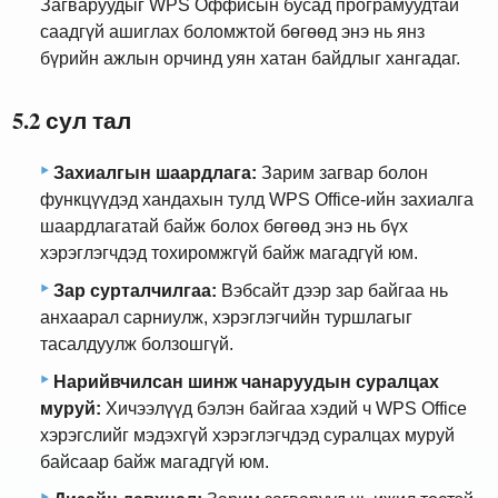
Загваруудыг WPS Оффисын бусад програмуудтай
саадгүй ашиглах боломжтой бөгөөд энэ нь янз
бүрийн ажлын орчинд уян хатан байдлыг хангадаг.
5.2 сул тал
Захиалгын шаардлага:
Зарим загвар болон
функцүүдэд хандахын тулд WPS Office-ийн захиалга
шаардлагатай байж болох бөгөөд энэ нь бүх
хэрэглэгчдэд тохиромжгүй байж магадгүй юм.
Зар сурталчилгаа:
Вэбсайт дээр зар байгаа нь
анхаарал сарниулж, хэрэглэгчийн туршлагыг
тасалдуулж болзошгүй.
Нарийвчилсан шинж чанаруудын суралцах
муруй:
Хичээлүүд бэлэн байгаа хэдий ч WPS Office
хэрэгслийг мэдэхгүй хэрэглэгчдэд суралцах муруй
байсаар байж магадгүй юм.