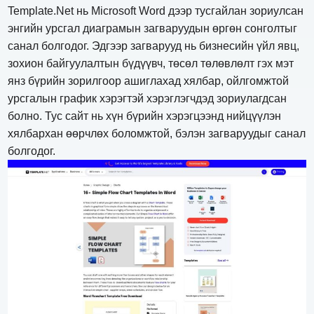
Template.Net нь Microsoft Word дээр тусгайлан зориулсан
энгийн урсгал диаграмын загваруудын өргөн сонголтыг
санал болгодог. Эдгээр загварууд нь бизнесийн үйл явц,
зохион байгуулалтын бүдүүвч, төсөл төлөвлөлт гэх мэт
янз бүрийн зорилгоор ашиглахад хялбар, ойлгомжтой
урсгалын график хэрэгтэй хэрэглэгчдэд зориулагдсан
болно. Тус сайт нь хүн бүрийн хэрэгцээнд нийцүүлэн
хялбархан өөрчлөх боломжтой, бэлэн загваруудыг санал
болгодог.