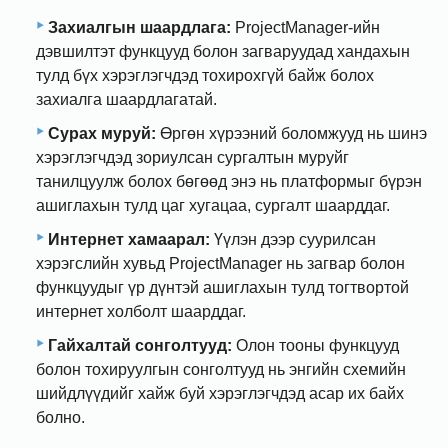
Захиалгын шаардлага:
ProjectManager-ийн
дэвшилтэт функцууд болон загваруудад хандахын
тулд бүх хэрэглэгчдэд тохирохгүй байж болох
захиалга шаардлагатай.
Сурах муруй:
Өргөн хүрээний боломжууд нь шинэ
хэрэглэгчдэд зориулсан сургалтын муруйг
танилцуулж болох бөгөөд энэ нь платформыг бүрэн
ашиглахын тулд цаг хугацаа, сургалт шаарддаг.
Интернет хамаарал:
Үүлэн дээр суурилсан
хэрэгслийн хувьд ProjectManager нь загвар болон
функцуудыг үр дүнтэй ашиглахын тулд тогтвортой
интернет холболт шаарддаг.
Гайхалтай сонголтууд:
Олон тооны функцууд
болон тохируулгын сонголтууд нь энгийн схемийн
шийдлүүдийг хайж буй хэрэглэгчдэд асар их байх
болно.