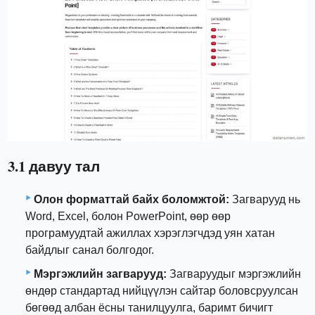
3.1 давуу тал
Олон форматтай байх боломжтой:
Загварууд нь
Word, Excel, болон PowerPoint, өөр өөр
програмуудтай ажиллах хэрэглэгчдэд уян хатан
байдлыг санал болгодог.
Мэргэжлийн загварууд:
Загваруудыг мэргэжлийн
өндөр стандартад нийцүүлэн сайтар боловсруулсан
бөгөөд албан ёсны танилцуулга, баримт бичигт