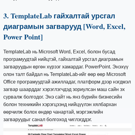
3. TemplateLab гайхалтай урсгал
диаграмын загварууд [Word, Excel,
Power Point]
TemplateLab нь Microsoft Word, Excel, болон бусад
програмуудтай нийцтэй, гайхалтай урсгал диаграмын
загваруудын өргөн хүрээг хамардаг. PowerPoint. Энэхүү
олон талт байдал нь TemplateLab-ийг өөр өөр Microsoft
Office програмуудтай ажилладаг, платформ дээр нэгдмэл
загвар шаарддаг хэрэглэгчдэд зориулсан маш сайн эх
сурвалж болгодог. Энэ сайт нь янз бүрийн бизнесийн
болон техникийн хэрэгцээнд нийцүүлэн хялбархан
өөрчилж болох өндөр чанартай, мэргэжлийн
загваруудыг санал болгоход чиглэгддэг.