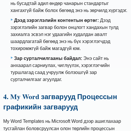
нь бусадтай адил өндөр чанарын стандартыг
хангахгүй байж болох бөгөөд энэ нь зөрчилд хүргэдэг.
Дээд зэрэглэлийн контентын өртөг:
Дээд
зэрэглэлийн загвар болон онцлогт хандахын тулд
захиалга эсвэл нэг удаагийн худалдан авалт
шаардлагатай бөгөөд энэ нь бүх хэрэглэгчдэд
тохиромжгүй байж магадгүй юм.
Зар сурталчилгааны байдал:
Энэ сайт нь
анхаарал сарниулах, чиглүүлэх, хэрэглэгчийн
туршлагад саад учруулж болзошгүй зар
сурталчилгааг агуулдаг.
4. My Word загварууд Процессын
графикийн загварууд
My Word Templates нь Microsoft Word дээр ашиглахаар
тусгайлан боловсруулсан олон төрлийн процессын