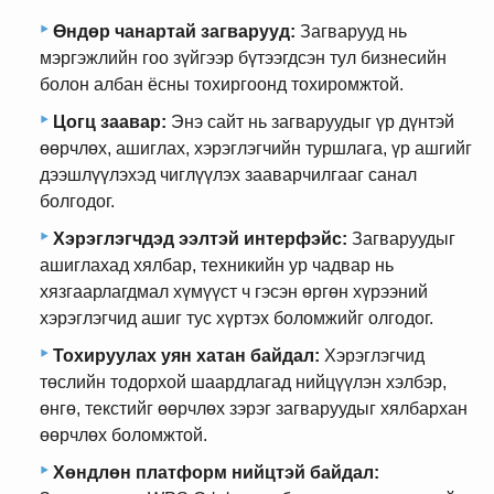
Өндөр чанартай загварууд:
Загварууд нь
мэргэжлийн гоо зүйгээр бүтээгдсэн тул бизнесийн
болон албан ёсны тохиргоонд тохиромжтой.
Цогц заавар:
Энэ сайт нь загваруудыг үр дүнтэй
өөрчлөх, ашиглах, хэрэглэгчийн туршлага, үр ашгийг
дээшлүүлэхэд чиглүүлэх зааварчилгааг санал
болгодог.
Хэрэглэгчдэд ээлтэй интерфэйс:
Загваруудыг
ашиглахад хялбар, техникийн ур чадвар нь
хязгаарлагдмал хүмүүст ч гэсэн өргөн хүрээний
хэрэглэгчид ашиг тус хүртэх боломжийг олгодог.
Тохируулах уян хатан байдал:
Хэрэглэгчид
төслийн тодорхой шаардлагад нийцүүлэн хэлбэр,
өнгө, текстийг өөрчлөх зэрэг загваруудыг хялбархан
өөрчлөх боломжтой.
Хөндлөн платформ нийцтэй байдал: