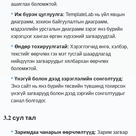
ашиглах боломжтой.
Иж бүрэн цуглуулга:
TemplateLab нь үйл явцын
диаграмм, зохион байгуулалтын диаграмм,
мэдээллийн урсгалын диаграмм зэрэг янз бүрийн
хэрэгцээг хангах өргөн хүрээний загваруудтай.
Өндөр тохируулгатай:
Хэрэглэгчид өнгө, хэлбэр,
текстийг өөрчлөх гэх мэт тусгай шаардлагад
нийцүүлэн загваруудыг хялбархан өөрчлөх
боломжтой.
Үнэгүй болон дээд зэрэглэлийн сонголтууд:
Энэ сайт нь янз бүрийн төсвийн түвшинд тохирсон
үнэгүй загварууд болон дээд зэргийн сонголтуудыг
санал болгодог.
3.2 сул тал
Заримдаа чанарын өөрчлөлтүүд:
Зарим загвар