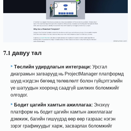
7.1 давуу тал
Төслийн удирдлагын интеграци:
Урсгал
диаграмын загварууд нь ProjectManager платформд
шууд нэгдсэн бөгөөд төлөвлөлт болон гүйцэтгэлийн
үе шатуудын хооронд саадгүй шилжих боломжийг
олгодог.
Бодит цагийн хамтын ажиллагаа:
Энэхүү
платформ нь бодит цагийн хамтын ажиллагааг
дэмжиж, багийн гишүүдэд өөр өөр газраас нэгэн
зэрэг графикуудыг харж, засварлах боломжийг