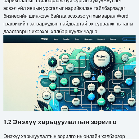
баримтлалыг тайлбарлаж буй сурган хүмүүжүүлэгч
эсвэл үйл явцын урсгалыг нарийвчлан тайлбарладаг
бизнесийн шинжээч байгаа эсэхээс үл хамааран Word
графикийн загваруудын найдвартай эх сурвалж нь таны
даалгаврыг ихээхэн хялбаршуулж чадна.
1.2 Энэхүү харьцуулалтын зорилго
Энэхүү харьцуулалтын зорилго нь онлайн хэлбэрээр