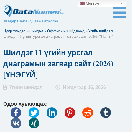
Монгол
30 өдөр мөнгө буцааж баталгаа
Нүүр хуудас
>
шийдэл
>
Оффисын шийдлүүд
>
Үгийн шийдэл
>
Шилдэг 11 үгийн урсгал диаграмын загвар сайт (2026) [ҮНЭГҮЙ]
Шилдэг 11 үгийн урсгал
диаграмын загвар сайт (2026)
[ҮНЭГҮЙ]
Үгийн шийдэл
Нэгдүгээр 16, 2026
Одоо хуваалцах: