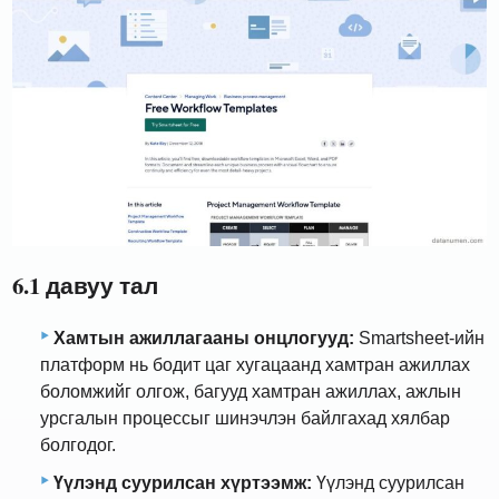
6.1 давуу тал
Хамтын ажиллагааны онцлогууд:
Smartsheet-ийн
платформ нь бодит цаг хугацаанд хамтран ажиллах
боломжийг олгож, багууд хамтран ажиллах, ажлын
урсгалын процессыг шинэчлэн байлгахад хялбар
болгодог.
Үүлэнд суурилсан хүртээмж:
Үүлэнд суурилсан