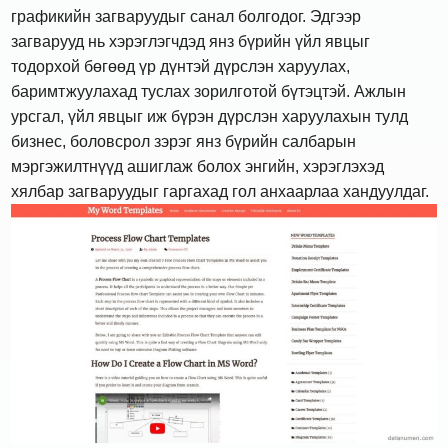
графикийн загваруудыг санал болгодог. Эдгээр
загварууд нь хэрэглэгчдэд янз бүрийн үйл явцыг
тодорхой бөгөөд үр дүнтэй дүрслэн харуулах,
баримтжуулахад туслах зорилготой бүтэцтэй. Ажлын
урсгал, үйл явцыг иж бүрэн дүрслэн харуулахын тулд
бизнес, боловсрол зэрэг янз бүрийн салбарын
мэргэжилтнүүд ашиглаж болох энгийн, хэрэглэхэд
хялбар загваруудыг гаргахад гол анхаарлаа хандуулдаг.