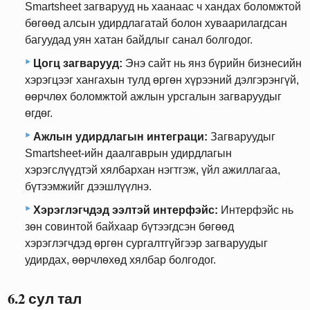
Smartsheet загварууд нь хаанаас ч хандах боломжтой
бөгөөд алсын удирдлагатай болон хуваарилагдсан
багуудад уян хатан байдлыг санал болгодог.
Цогц загварууд:
Энэ сайт нь янз бүрийн бизнесийн
хэрэгцээг хангахын тулд өргөн хүрээний дэлгэрэнгүй,
өөрчлөх боломжтой ажлын урсгалын загваруудыг
өгдөг.
Ажлын удирдлагын интеграци:
Загваруудыг
Smartsheet-ийн даалгаврын удирдлагын
хэрэгслүүдтэй хялбархан нэгтгэж, үйл ажиллагаа,
бүтээмжийг дээшлүүлнэ.
Хэрэглэгчдэд ээлтэй интерфэйс:
Интерфэйс нь
зөн совинтой байхаар бүтээгдсэн бөгөөд
хэрэглэгчдэд өргөн сургалтгүйгээр загваруудыг
удирдах, өөрчлөхөд хялбар болгодог.
6.2 сул тал