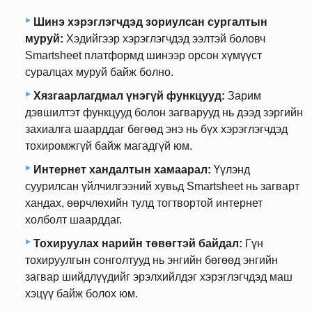
Шинэ хэрэглэгчдэд зориулсан сургалтын
муруй:
Хэдийгээр хэрэглэгчдэд ээлтэй боловч
Smartsheet платформд шинээр орсон хүмүүст
суралцах муруй байж болно.
Хязгаарлагдмал үнэгүй функцууд:
Зарим
дэвшилтэт функцууд болон загварууд нь дээд зэргийн
захиалга шаарддаг бөгөөд энэ нь бүх хэрэглэгчдэд
тохиромжгүй байж магадгүй юм.
Интернет хандалтын хамаарал:
Үүлэнд
суурилсан үйлчилгээний хувьд Smartsheet нь загварт
хандах, өөрчлөхийн тулд тогтвортой интернет
холболт шаарддаг.
Тохируулах нарийн төвөгтэй байдал:
Гүн
тохируулгын сонголтууд нь энгийн бөгөөд энгийн
загвар шийдлүүдийг эрэлхийлдэг хэрэглэгчдэд маш
хэцүү байж болох юм.