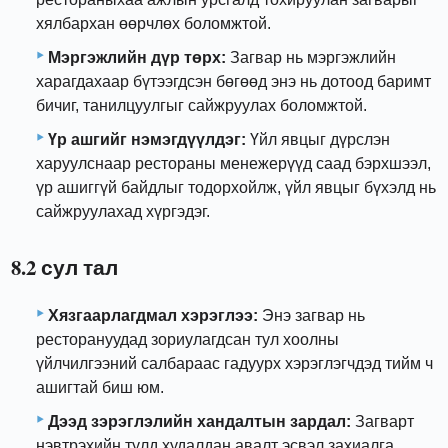
хялбархан өөрчлөх боломжтой.
Мэргэжлийн дүр төрх:
Загвар нь мэргэжлийн
харагдахаар бүтээгдсэн бөгөөд энэ нь дотоод баримт
бичиг, танилцуулгыг сайжруулах боломжтой.
Үр ашгийг нэмэгдүүлдэг:
Үйл явцыг дүрслэн
харуулснаар рестораны менежерүүд саад бэрхшээл,
үр ашиггүй байдлыг тодорхойлж, үйл явцыг бүхэлд нь
сайжруулахад хүргэдэг.
8.2 сул тал
Хязгаарлагдмал хэрэглээ:
Энэ загвар нь
ресторануудад зориулагдсан тул хоолны
үйлчилгээний салбараас гадуурх хэрэглэгчдэд тийм ч
ашигтай биш юм.
Дээд зэрэглэлийн хандалтын зардал:
Загварт
нэвтрэхийн тулд худалдан авалт эсвэл захиалга