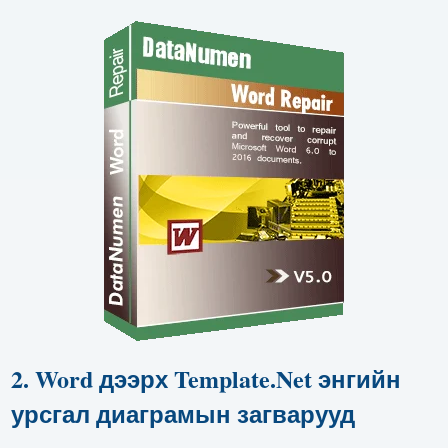
2. Word дээрх Template.Net энгийн
урсгал диаграмын загварууд