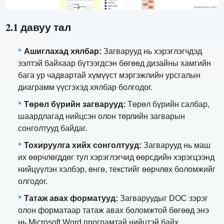
2.1 давуу тал
Ашиглахад хялбар:
Загварууд нь хэрэглэгчдэд
ээлтэй байхаар бүтээгдсэн бөгөөд дизайны хамгийн
бага ур чадвартай хүмүүст мэргэжлийн урсгалын
диаграмм үүсгэхэд хялбар болгодог.
Төрөл бүрийн загварууд:
Төрөл бүрийн салбар,
шаардлагад нийцсэн олон төрлийн загварын
сонголтууд байдаг.
Тохируулга хийх сонголтууд:
Загварууд нь маш
их өөрчлөгддөг тул хэрэглэгчид өөрсдийн хэрэгцээнд
нийцүүлэн хэлбэр, өнгө, текстийг өөрчлөх боломжийг
олгодог.
Татаж авах форматууд:
Загваруудыг DOC зэрэг
олон форматаар татаж авах боломжтой бөгөөд энэ
нь Microsoft Word програмтай нийцтэй байх