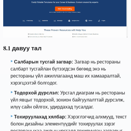
8.1 давуу тал
Салбарын тусгай загвар:
Загвар нь рестораны
салбарт тусгайлан бүтээгдсэн бөгөөд энэ нь
рестораны үйл ажиллагаанд маш их хамааралтай,
хэрэгцээтэй болгодог.
Тодорхой дүрслэл:
Урсгал диаграм нь рестораны
үйл явцыг тодорхой, зохион байгуулалттай дүрсэлж,
илүү сайн ойлгох, удирдахад тусалдаг.
Тохируулахад хялбар:
Хэрэглэгчид алхмууд, текст
болон дизайны элементүүдийг тохируулах зэрэг
рестораныхаа ажлын урсгалд тохируулан загварыг