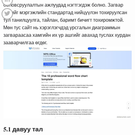
боловсруулалтын ажлуудад нэгтгэгдэж болно. Загвар
бүрийг мэргэжлийн стандартад нийцүүлэн тохируулсан
тул танилцуулга, тайлан, баримт бичигт тохиромжтой.
Мөн тус сайт нь хэрэглэгчдэд урсгалын диаграммын
загвараасаа хамгийн их үр ашгийг авахад туслах хурдан
зааварчилгаа өгдөг.
5.1 давуу тал