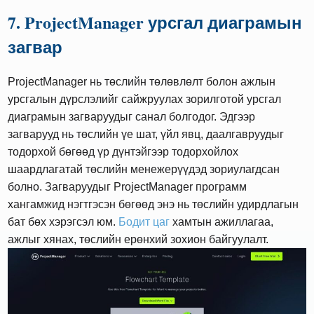
7. ProjectManager урсгал диаграмын
загвар
ProjectManager нь төслийн төлөвлөлт болон ажлын
урсгалын дүрслэлийг сайжруулах зорилготой урсгал
диаграмын загваруудыг санал болгодог. Эдгээр
загварууд нь төслийн үе шат, үйл явц, даалгавруудыг
тодорхой бөгөөд үр дүнтэйгээр тодорхойлох
шаардлагатай төслийн менежерүүдэд зориулагдсан
болно. Загваруудыг ProjectManager программ
хангамжид нэгтгэсэн бөгөөд энэ нь төслийн удирдлагын
бат бөх хэрэгсэл юм.
Бодит цаг
хамтын ажиллагаа,
ажлыг хянах, төслийн ерөнхий зохион байгуулалт.