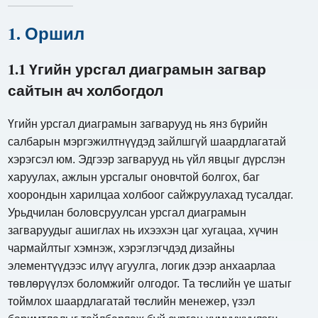
1. Оршил
1.1 Үгийн урсгал диаграмын загвар
сайтын ач холбогдол
Үгийн урсгал диаграмын загварууд нь янз бүрийн
салбарын мэргэжилтнүүдэд зайлшгүй шаардлагатай
хэрэгсэл юм. Эдгээр загварууд нь үйл явцыг дүрслэн
харуулах, ажлын урсгалыг оновчтой болгох, баг
хоорондын харилцаа холбоог сайжруулахад тусалдаг.
Урьдчилан боловсруулсан урсгал диаграмын
загваруудыг ашиглах нь ихээхэн цаг хугацаа, хүчин
чармайлтыг хэмнэж, хэрэглэгчдэд дизайны
элементүүдээс илүү агуулга, логик дээр анхаарлаа
төвлөрүүлэх боломжийг олгодог. Та төслийн үе шатыг
тоймлох шаардлагатай төслийн менежер, үзэл