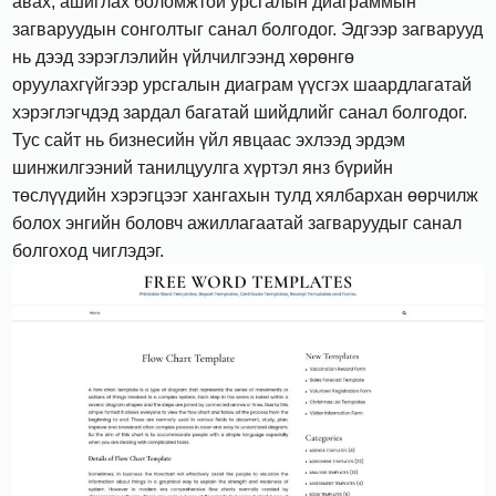
авах, ашиглах боломжтой урсгалын диаграммын
загваруудын сонголтыг санал болгодог. Эдгээр загварууд
нь дээд зэрэглэлийн үйлчилгээнд хөрөнгө
оруулахгүйгээр урсгалын диаграм үүсгэх шаардлагатай
хэрэглэгчдэд зардал багатай шийдлийг санал болгодог.
Тус сайт нь бизнесийн үйл явцаас эхлээд эрдэм
шинжилгээний танилцуулга хүртэл янз бүрийн
төслүүдийн хэрэгцээг хангахын тулд хялбархан өөрчилж
болох энгийн боловч ажиллагаатай загваруудыг санал
болгоход чиглэдэг.