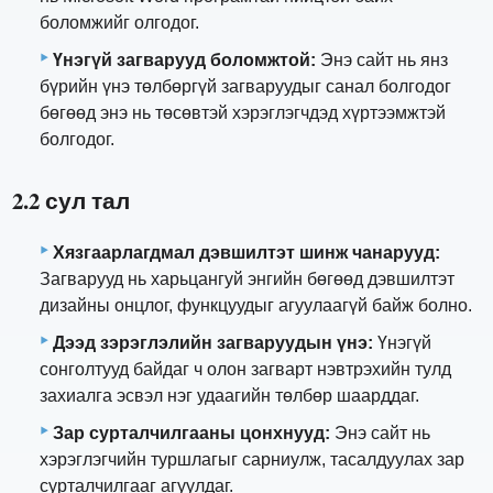
боломжийг олгодог.
Үнэгүй загварууд боломжтой:
Энэ сайт нь янз
бүрийн үнэ төлбөргүй загваруудыг санал болгодог
бөгөөд энэ нь төсөвтэй хэрэглэгчдэд хүртээмжтэй
болгодог.
2.2 сул тал
Хязгаарлагдмал дэвшилтэт шинж чанарууд:
Загварууд нь харьцангуй энгийн бөгөөд дэвшилтэт
дизайны онцлог, функцуудыг агуулаагүй байж болно.
Дээд зэрэглэлийн загваруудын үнэ:
Үнэгүй
сонголтууд байдаг ч олон загварт нэвтрэхийн тулд
захиалга эсвэл нэг удаагийн төлбөр шаарддаг.
Зар сурталчилгааны цонхнууд:
Энэ сайт нь
хэрэглэгчийн туршлагыг сарниулж, тасалдуулах зар
сурталчилгааг агуулдаг.