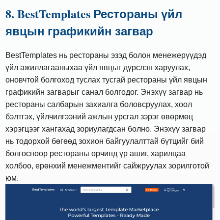
8. BestTemplates Рестораны үйл
явцын графикийн загвар
BestTemplates нь рестораны эзэд болон менежерүүдэд
үйл ажиллагааныхаа үйл явцыг дүрслэн харуулах,
оновчтой болгоход туслах тусгай рестораны үйл явцын
графикийн загварыг санал болгодог. Энэхүү загвар нь
рестораны салбарын захиалга боловсруулах, хоол
бэлтгэх, үйлчилгээний ажлын урсгал зэрэг өвөрмөц
хэрэгцээг хангахад зориулагдсан болно. Энэхүү загвар
нь тодорхой бөгөөд зохион байгуулалттай бүтцийг бий
болгосноор рестораны орчинд үр ашиг, харилцаа
холбоо, ерөнхий менежментийг сайжруулах зорилготой
юм.