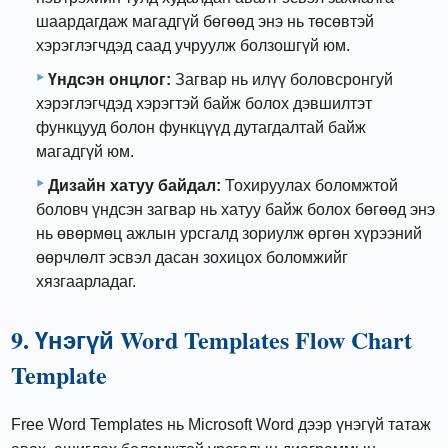
шаардагдаж магадгүй бөгөөд энэ нь төсөвтэй
хэрэглэгчдэд саад учруулж болзошгүй юм.
Үндсэн онцлог:
Загвар нь илүү боловсронгуй
хэрэглэгчдэд хэрэгтэй байж болох дэвшилтэт
функцууд болон функцүүд дутагдалтай байж
магадгүй юм.
Дизайн хатуу байдал:
Тохируулах боломжтой
боловч үндсэн загвар нь хатуу байж болох бөгөөд энэ
нь өвөрмөц ажлын урсгалд зориулж өргөн хүрээний
өөрчлөлт эсвэл дасан зохицох боломжийг
хязгаарладаг.
9. Үнэгүй Word Templates Flow Chart
Template
Free Word Templates нь Microsoft Word дээр үнэгүй татаж