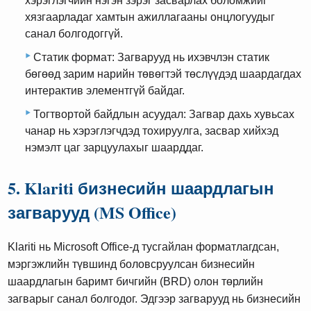
хэрэглэгчийн нэгэн зэрэг засварлах боломжийг
хязгаарладаг хамтын ажиллагааны онцлогуудыг
санал болгодоггүй.
Статик формат: Загварууд нь ихэвчлэн статик
бөгөөд зарим нарийн төвөгтэй төслүүдэд шаардагдах
интерактив элементгүй байдаг.
Тогтвортой байдлын асуудал: Загвар дахь хувьсах
чанар нь хэрэглэгчдэд тохируулга, засвар хийхэд
нэмэлт цаг зарцуулахыг шаарддаг.
5. Klariti бизнесийн шаардлагын
загварууд (MS Office)
Klariti нь Microsoft Office-д тусгайлан форматлагдсан,
мэргэжлийн түвшинд боловсруулсан бизнесийн
шаардлагын баримт бичгийн (BRD) олон төрлийн
загварыг санал болгодог. Эдгээр загварууд нь бизнесийн