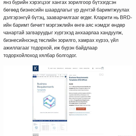
янз бүрийн хэрэгцээг хангах зорилгоор бүтээгдсэн
бөгөөд бизнесийн шаардлагыг үр дүнтэй баримтжуулах
дэлгэрэнгүй бүтэц, зааварчилгааг өгдөг. Кларити нь BRD-
ийн баримт бичигт мэргэжлийн өнгө аяс нэмдэг өндөр
чанартай загваруудыг хүргэхэд анхаарлаа хандуулж,
бизнесийнхэнд төслийн зорилго, хамрах хүрээ, үйл
ажиллагааг тодорхой, иж бүрэн байдлаар
тодорхойлоход хялбар болгодог.