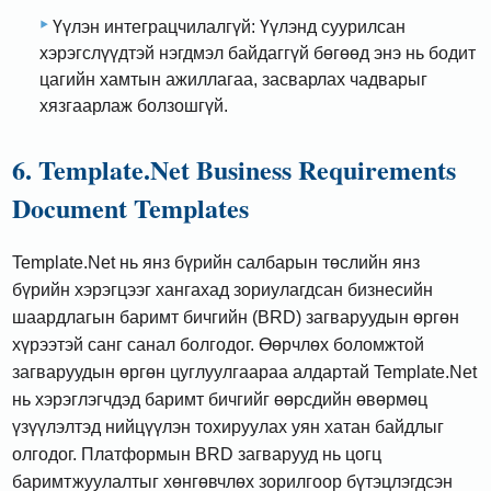
Үүлэн интеграцчилалгүй: Үүлэнд суурилсан
хэрэгслүүдтэй нэгдмэл байдаггүй бөгөөд энэ нь бодит
цагийн хамтын ажиллагаа, засварлах чадварыг
хязгаарлаж болзошгүй.
6. Template.Net Business Requirements
Document Templates
Template.Net нь янз бүрийн салбарын төслийн янз
бүрийн хэрэгцээг хангахад зориулагдсан бизнесийн
шаардлагын баримт бичгийн (BRD) загваруудын өргөн
хүрээтэй санг санал болгодог. Өөрчлөх боломжтой
загваруудын өргөн цуглуулгаараа алдартай Template.Net
нь хэрэглэгчдэд баримт бичгийг өөрсдийн өвөрмөц
үзүүлэлтэд нийцүүлэн тохируулах уян хатан байдлыг
олгодог. Платформын BRD загварууд нь цогц
баримтжуулалтыг хөнгөвчлөх зорилгоор бүтэцлэгдсэн