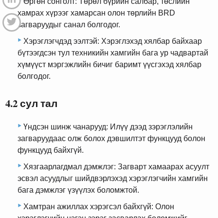
Өргөн сонголт: Төрөл бүрийн салбар, төслийн
хамрах хүрээг хамарсан олон төрлийн BRD
загваруудыг санал болгодог.
Хэрэглэгчдэд ээлтэй: Хэрэглэхэд хялбар байхаар
бүтээгдсэн тул техникийн хамгийн бага ур чадвартай
хүмүүст мэргэжлийн бичиг баримт үүсгэхэд хялбар
болгодог.
4.2 сул тал
Үндсэн шинж чанарууд: Илүү дээд зэрэглэлийн
загваруудаас олж болох дэвшилтэт функцууд болон
функцууд байхгүй.
Хязгаарлагдмал дэмжлэг: Загварт хамаарах асуулт
эсвэл асуудлыг шийдвэрлэхэд хэрэглэгчийн хамгийн
бага дэмжлэг үзүүлэх боломжтой.
Хамтран ажиллах хэрэгсэл байхгүй: Олон