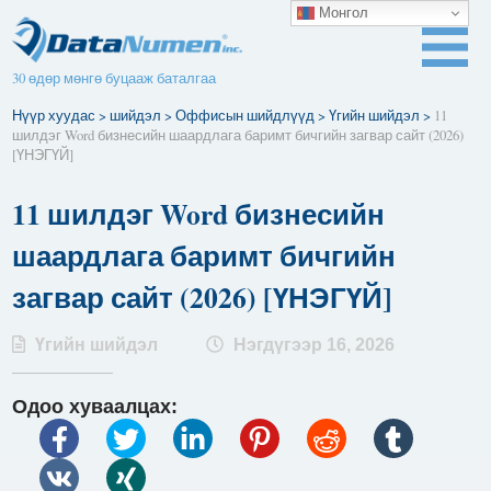
Монгол
30 өдөр мөнгө буцааж баталгаа
Нүүр хуудас
>
шийдэл
>
Оффисын шийдлүүд
>
Үгийн шийдэл
>
11
шилдэг Word бизнесийн шаардлага баримт бичгийн загвар сайт (2026)
[ҮНЭГҮЙ]
11 шилдэг Word бизнесийн
шаардлага баримт бичгийн
загвар сайт (2026) [ҮНЭГҮЙ]
Үгийн шийдэл
Нэгдүгээр 16, 2026
Одоо хуваалцах: