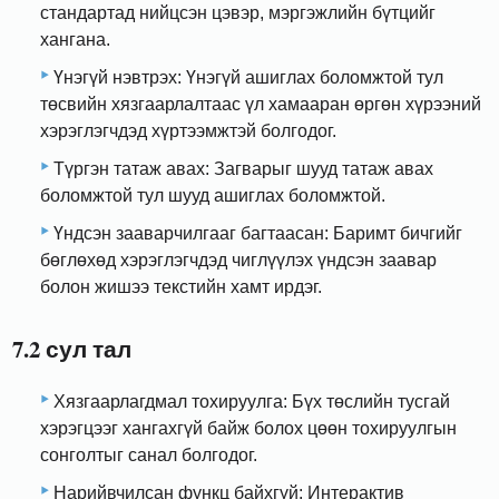
стандартад нийцсэн цэвэр, мэргэжлийн бүтцийг
хангана.
Үнэгүй нэвтрэх: Үнэгүй ашиглах боломжтой тул
төсвийн хязгаарлалтаас үл хамааран өргөн хүрээний
хэрэглэгчдэд хүртээмжтэй болгодог.
Түргэн татаж авах: Загварыг шууд татаж авах
боломжтой тул шууд ашиглах боломжтой.
Үндсэн зааварчилгааг багтаасан: Баримт бичгийг
бөглөхөд хэрэглэгчдэд чиглүүлэх үндсэн заавар
болон жишээ текстийн хамт ирдэг.
7.2 сул тал
Хязгаарлагдмал тохируулга: Бүх төслийн тусгай
хэрэгцээг хангахгүй байж болох цөөн тохируулгын
сонголтыг санал болгодог.
Нарийвчилсан функц байхгүй: Интерактив