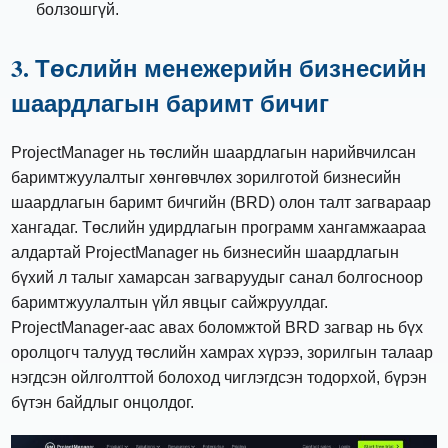
болзошгүй.
3. Төслийн менежерийн бизнесийн
шаардлагын баримт бичиг
ProjectManager нь төслийн шаардлагын нарийвчилсан
баримтжуулалтыг хөнгөвчлөх зорилготой бизнесийн
шаардлагын баримт бичгийн (BRD) олон талт загвараар
хангадаг. Төслийн удирдлагын программ хангамжаараа
алдартай ProjectManager нь бизнесийн шаардлагын
бүхий л талыг хамарсан загваруудыг санал болгосноор
баримтжуулалтын үйл явцыг сайжруулдаг.
ProjectManager-аас авах боломжтой BRD загвар нь бүх
оролцогч талууд төслийн хамрах хүрээ, зорилгын талаар
нэгдсэн ойлголттой болоход чиглэгдсэн тодорхой, бүрэн
бүтэн байдлыг онцолдог.