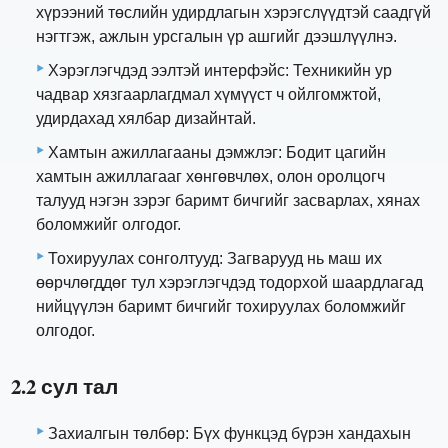
хүрээний төслийн удирдлагын хэрэгслүүдтэй саадгүй
нэгтгэж, ажлын урсгалын үр ашгийг дээшлүүлнэ.
Хэрэглэгчдэд ээлтэй интерфэйс: Техникийн ур
чадвар хязгаарлагдмал хүмүүст ч ойлгомжтой,
удирдахад хялбар дизайнтай.
Хамтын ажиллагааны дэмжлэг: Бодит цагийн
хамтын ажиллагааг хөнгөвчлөх, олон оролцогч
талууд нэгэн зэрэг баримт бичгийг засварлах, хянах
боломжийг олгодог.
Тохируулах сонголтууд: Загварууд нь маш их
өөрчлөгддөг тул хэрэглэгчдэд тодорхой шаардлагад
нийцүүлэн баримт бичгийг тохируулах боломжийг
олгодог.
2.2 сул тал
Захиалгын төлбөр: Бүх функцэд бүрэн хандахын