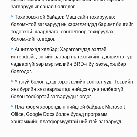
загваруудыг санал болгодог.
Тохиромжтой байдал: Маш сайн тохируулах
боломжтой загварууд нь хэрэглэгчдэд баримт бичгийг
тодорхой шаардлага, сонголтоор тохируулах
боломжийг олгодог.
Ашиглахад хялбар: Хэрэглэгчдэд ээлтэй
интерфэйс, энгийн загвар нь техникийн дэвшилтэт ур
чадваргүйгээр мэргэжлийн BRD-г бүтээхэд хялбар
болгодог.
Үнэгүй болон дээд зэрэглэлийн сонголтууд: Төсвийн
янз бүрийн хязгаарлалтад нийцсэн үнэ төлбөргүй
болон төлбөртэй загваруудыг өгдөг.
Платформ хоорондын нийцтэй байдал: Microsoft
Office, Google Docs болон бусад программ
хангамжийн платформуудтай нийцтэй загварууд.