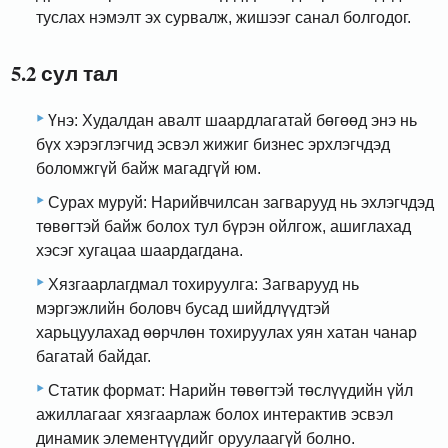
туслах нэмэлт эх сурвалж, жишээг санал болгодог.
5.2 сул тал
Үнэ: Худалдан авалт шаардлагатай бөгөөд энэ нь
бүх хэрэглэгчид эсвэл жижиг бизнес эрхлэгчдэд
боломжгүй байж магадгүй юм.
Сурах муруй: Нарийвчилсан загварууд нь эхлэгчдэд
төвөгтэй байж болох тул бүрэн ойлгож, ашиглахад
хэсэг хугацаа шаардагдана.
Хязгаарлагдмал тохируулга: Загварууд нь
мэргэжлийн боловч бусад шийдлүүдтэй
харьцуулахад өөрчлөн тохируулах уян хатан чанар
багатай байдаг.
Статик формат: Нарийн төвөгтэй төслүүдийн үйл
ажиллагааг хязгаарлаж болох интерактив эсвэл
динамик элементүүдийг оруулаагүй болно.