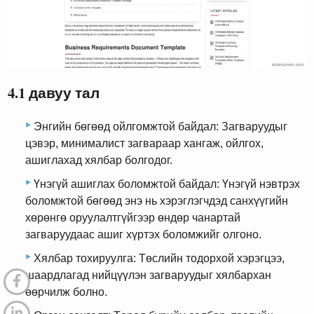
4.1 давуу тал
Энгийн бөгөөд ойлгомжтой байдал: Загваруудыг
цэвэр, минималист загвараар хангаж, ойлгох,
ашиглахад хялбар болгодог.
Үнэгүй ашиглах боломжтой байдал: Үнэгүй нэвтрэх
боломжтой бөгөөд энэ нь хэрэглэгчдэд санхүүгийн
хөрөнгө оруулалтгүйгээр өндөр чанартай
загваруудаас ашиг хүртэх боломжийг олгоно.
Хялбар тохируулга: Төслийн тодорхой хэрэгцээ,
шаардлагад нийцүүлэн загваруудыг хялбархан
өөрчилж болно.