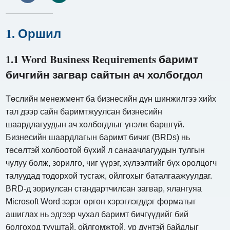
1. Оршил
1.1 Word Business Requirements баримт
бичгийн загвар сайтын ач холбогдол
Төслийн менежмент ба бизнесийн дүн шинжилгээ хийх
тал дээр сайн баримтжуулсан бизнесийн
шаардлагуудын ач холбогдлыг үнэлж баршгүй.
Бизнесийн шаардлагын баримт бичиг (BRDs) нь
төсөлтэй холбоотой бүхий л санаачлагуудын тулгын
чулуу болж, зорилго, чиг үүрэг, хүлээлтийг бүх оролцогч
талуудад тодорхой тусгаж, ойлгохыг баталгаажуулдаг.
BRD-д зориулсан стандартчилсан загвар, ялангуяа
Microsoft Word зэрэг өргөн хэрэглэгддэг форматыг
ашиглах нь эдгээр чухал баримт бичгүүдийг бий
болгоход тууштай, ойлгомжтой, үр дүнтэй байдлыг