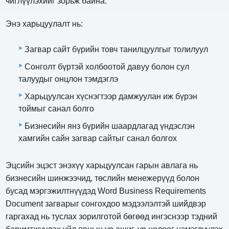
чиглүүлэхийг зорьж байна.
Энэ харьцуулалт нь:
Загвар сайт бүрийн товч танилцуулгыг толилуул
Сонголт бүртэй холбоотой давуу болон сул
талуудыг онцлон тэмдэглэ
Харьцуулсан хүснэгтээр дамжуулан иж бүрэн
тоймыг санал болго
Бизнесийн янз бүрийн шаардлагад үндэслэн
хамгийн сайн загвар сайтыг санал болгох
Эцсийн эцэст энэхүү харьцуулсан гарын авлага нь
бизнесийн шинжээчид, төслийн менежерүүд болон
бусад мэргэжилтнүүдэд Word Business Requirements
Document загварыг сонгохдоо мэдээлэлтэй шийдвэр
гаргахад нь туслах зорилготой бөгөөд ингэснээр тэдний