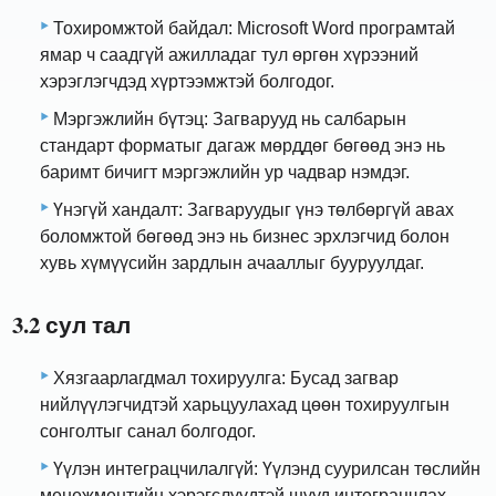
Тохиромжтой байдал: Microsoft Word програмтай
ямар ч саадгүй ажилладаг тул өргөн хүрээний
хэрэглэгчдэд хүртээмжтэй болгодог.
Мэргэжлийн бүтэц: Загварууд нь салбарын
стандарт форматыг дагаж мөрддөг бөгөөд энэ нь
баримт бичигт мэргэжлийн ур чадвар нэмдэг.
Үнэгүй хандалт: Загваруудыг үнэ төлбөргүй авах
боломжтой бөгөөд энэ нь бизнес эрхлэгчид болон
хувь хүмүүсийн зардлын ачааллыг бууруулдаг.
3.2 сул тал
Хязгаарлагдмал тохируулга: Бусад загвар
нийлүүлэгчидтэй харьцуулахад цөөн тохируулгын
сонголтыг санал болгодог.
Үүлэн интеграцчилалгүй: Үүлэнд суурилсан төслийн
менежментийн хэрэгслүүдтэй шууд интеграцчлах