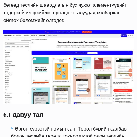
бөгөөд төслийн шаардлагын бүх чухал элементүүдийг
тодорхой илэрхийлж, оролцогч талуудад хялбархан
ойлгох боломжийг олгодог.
6.1 давуу тал
Өргөн хүрээтэй номын сан: Төрөл бүрийн салбар
болон төслийн төрөлд тохиромжтой олон төрлийн