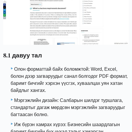
8.1 давуу тал
Олон форматтай байх боломжтой: Word, Excel,
болон дээр загваруудыг санал болгодог PDF формат,
баримт бичгийг хэрхэн үүсгэх, хуваалцах уян хатан
байдлыг хангах.
Мэргэжлийн дизайн: Салбарын шилдэг туршлага,
стандартыг дагаж мөрдсөн мэргэжлийн загваруудыг
багтаасан болно.
Иж бүрэн хамрах хүрээ: Бизнесийн шаардлагын
баримт бичгийн бүх чухал талыг хамарсан