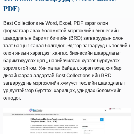
PDF)
Best Collections нь Word, Excel, PDF зэрэг олон
форматаар авах боломжтой мэргэжлийн бизнесийн
шаардлагын баримт бичгийн (BRD) загваруудын олон
талт багцыг санал болгодог. Эдгээр загварууд нь төслийн
олон янзын хэрэгцээг хангах, бизнесийн шаардлагыг
баримтжуулах цогц, нарийвчилсан хүрээг бүрдүүлэх
зорилготой юм. Уян хатан байдал, хэрэглэхэд хялбар
дизайнаараа алдартай Best Collections-ийн BRD
загварууд нь мэргэжлийн хүмүүст төслийн шаардлагыг
үр дүнтэйгээр бүртгэх, харилцах, удирдах боломжийг
олгодог.