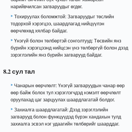
нарийвчилсан загваруудыг өгдөг.
Тохируулах боломжтой: Загваруудыг төслийн
тодорхой хэрэгцээ, шаардлагад нийцүүлэн
өөрчлөхөд хялбар байдаг.
Үнэгүй болон төлбөртэй сонголтууд: Төсвийн янз
бүрийн хэрэгцээнд нийцсэн үнэ төлбөргүй болон дээд
зэрэглэлийн янз бүрийн загварууд байдаг.
8.2 сул тал
Чанарын өөрчлөлт: Үнэгүй загваруудын чанар өөр
өөр байж болох тул хэрэглэгчдэд нэмэлт өөрчлөлт
оруулахад цаг зарцуулах шаардлагатай болдог.
Захиалга шаардлагатай: Дээд зэрэглэлийн
загварууд болон функцүүдэд бүрэн хандахын тулд
захиалга эсвэл нэг удаагийн төлбөрийг шаарддаг.