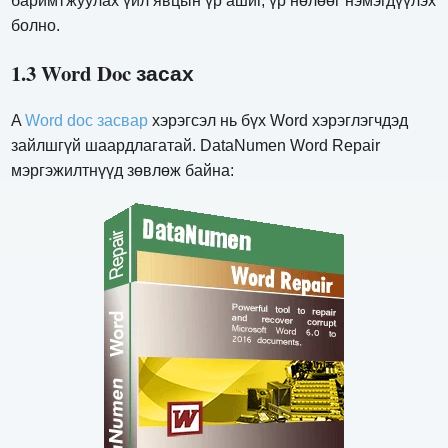
баримтжуулах үйл явцын үр ашиг, үр нөлөөг нэмэгдүүлэх
болно.
1.3 Word Doc засах
A
Word doc засвар
хэрэгсэл нь бүх Word хэрэглэгчдэд
зайлшгүй шаардлагатай. DataNumen Word Repair
мэргэжилтнүүд зөвлөж байна: