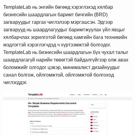
TemplateLab нь энгийн бөгөөд хэрэглэхэд хялбар
бизнесийн шаардлагын баримт бичгийн (BRD)
загваруудыг гаргах чиглэлээр мэргэшсэн. Эдгээр
загварууд нь шаардлагуудыг баримтжуулах үйл явцыг
хялбарчлах зорилготой бөгөөд хамгийн бага техникийн
мэдлэгтэй хэрэглэгчдэд ч хүртээмжтэй болгодог.
TemplateLab нь бизнесийн шаардлагын бүх чухал талыг
шаардлагагүй нарийн төвөгтэй байдалгүйгээр олж авах
боломжийг олгодог цэвэр, минималист дизайнуудыг
санал болгож, ойлгомжтой, ойлгомжтой болгоход
чиглэгддэг.