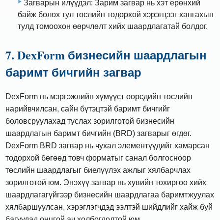
Загварын илүүдэл: Зарим загвар нь хэт ерөнхий
байж болох тул төслийн тодорхой хэрэгцээг хангахын
тулд томоохон өөрчлөлт хийх шаардлагатай болдог.
7. DexForm бизнесийн шаардлагын
баримт бичгийн загвар
DexForm нь мэргэжлийн хүмүүст өөрсдийн төслийн
нарийвчилсан, сайн бүтэцтэй баримт бичгийг
боловсруулахад туслах зорилготой бизнесийн
шаардлагын баримт бичгийн (BRD) загварыг өгдөг.
DexForm BRD загвар нь чухал элементүүдийг хамарсан
тодорхой бөгөөд товч форматыг санал болгосноор
төслийн шаардлагыг биелүүлэх ажлыг хялбарчлах
зорилготой юм. Энэхүү загвар нь хувийн тохиргоо хийх
шаардлагагүйгээр бизнесийн шаардлагаа баримтжуулах
хялбаршуулсан, хэрэглэгчдэд ээлтэй шийдлийг хайж буй
багуудад онцгой ач холбогдолтой юм.