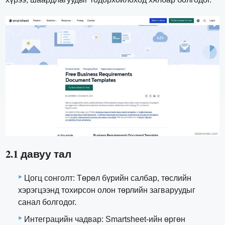
2.1 давуу тал
Цогц сонголт: Төрөл бүрийн салбар, төслийн
хэрэгцээнд тохирсон олон төрлийн загваруудыг
санал болгодог.
Интеграцийн чадвар: Smartsheet-ийн өргөн