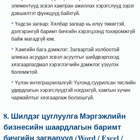
элементүүд эсвэл хамтран ажиллах хэрэгслүүд зэрэг
дэвшилтэт функцүүд байхгүй.
Үндсэн загвар: Хялбар загвар нь илүү төвөгтэй,
дэлгэрэнгүй баримт бичгийн хэрэгцээнд тохиромжгүй
байж магадгүй юм.
Хамгийн бага дэмжлэг: Загвартай холбоотой
аливаа асуудал эсвэл асуултыг шийдвэрлэхэд
хязгаарлагдмал хэрэглэгчийн дэмжлэг үзүүлэх
боломжтой.
Үүлэн интеграцчилалгүй: Үүлэнд суурилсан төслийн
удирдлагын хэрэгслүүдтэй нэгдэхгүй, хамтын хүчин
чармайлтыг хязгаарлаж болзошгүй.
8. Шилдэг цуглуулга Мэргэжлийн
бизнесийн шаардлагын баримт
бичгийн загварууд (Word / Excel /