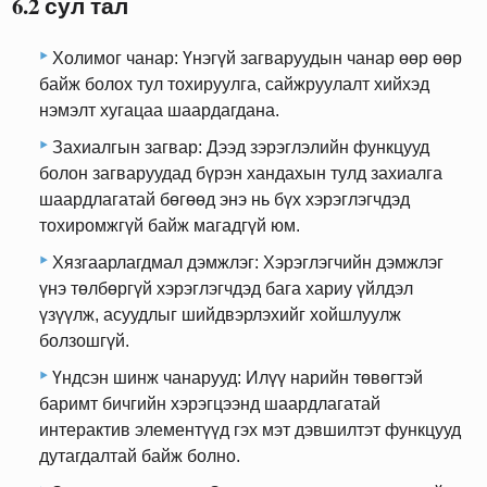
6.2 сул тал
Холимог чанар: Үнэгүй загваруудын чанар өөр өөр
байж болох тул тохируулга, сайжруулалт хийхэд
нэмэлт хугацаа шаардагдана.
Захиалгын загвар: Дээд зэрэглэлийн функцууд
болон загваруудад бүрэн хандахын тулд захиалга
шаардлагатай бөгөөд энэ нь бүх хэрэглэгчдэд
тохиромжгүй байж магадгүй юм.
Хязгаарлагдмал дэмжлэг: Хэрэглэгчийн дэмжлэг
үнэ төлбөргүй хэрэглэгчдэд бага хариу үйлдэл
үзүүлж, асуудлыг шийдвэрлэхийг хойшлуулж
болзошгүй.
Үндсэн шинж чанарууд: Илүү нарийн төвөгтэй
баримт бичгийн хэрэгцээнд шаардлагатай
интерактив элементүүд гэх мэт дэвшилтэт функцууд
дутагдалтай байж болно.