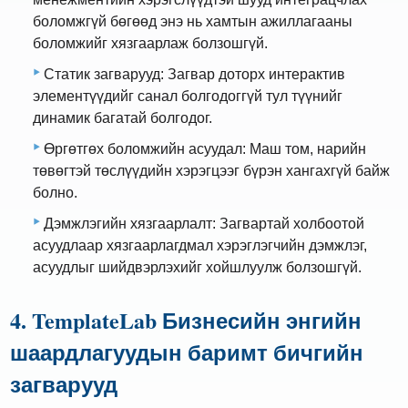
боломжгүй бөгөөд энэ нь хамтын ажиллагааны
боломжийг хязгаарлаж болзошгүй.
Статик загварууд: Загвар доторх интерактив
элементүүдийг санал болгодоггүй тул түүнийг
динамик багатай болгодог.
Өргөтгөх боломжийн асуудал: Маш том, нарийн
төвөгтэй төслүүдийн хэрэгцээг бүрэн хангахгүй байж
болно.
Дэмжлэгийн хязгаарлалт: Загвартай холбоотой
асуудлаар хязгаарлагдмал хэрэглэгчийн дэмжлэг,
асуудлыг шийдвэрлэхийг хойшлуулж болзошгүй.
4. TemplateLab Бизнесийн энгийн
шаардлагуудын баримт бичгийн
загварууд