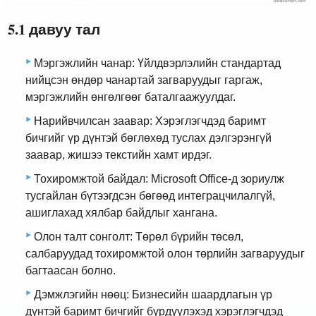
5.1 давуу тал
Мэргэжлийн чанар: Үйлдвэрлэлийн стандартад
нийцсэн өндөр чанартай загваруудыг гаргаж,
мэргэжлийн өнгөлгөөг баталгаажуулдаг.
Нарийвчилсан заавар: Хэрэглэгчдэд баримт
бичгийг үр дүнтэй бөглөхөд туслах дэлгэрэнгүй
заавар, жишээ текстийн хамт ирдэг.
Тохиромжтой байдал: Microsoft Office-д зориулж
тусгайлан бүтээгдсэн бөгөөд интеграцчилалгүй,
ашиглахад хялбар байдлыг хангана.
Олон талт сонголт: Төрөл бүрийн төсөл,
салбаруудад тохиромжтой олон төрлийн загваруудыг
багтаасан болно.
Дэмжлэгийн нөөц: Бизнесийн шаардлагын үр
дүнтэй баримт бичгийг бүрдүүлэхэд хэрэглэгчдэд