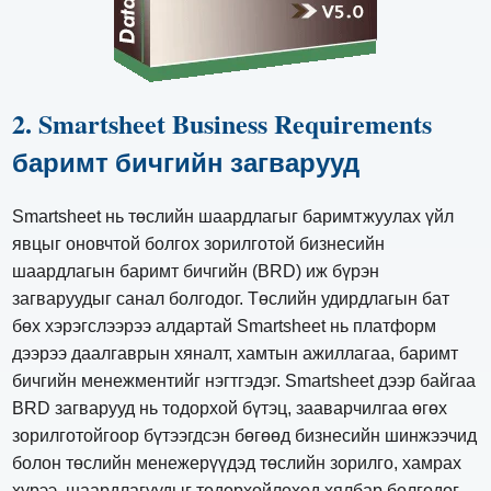
2. Smartsheet Business Requirements
баримт бичгийн загварууд
Smartsheet нь төслийн шаардлагыг баримтжуулах үйл
явцыг оновчтой болгох зорилготой бизнесийн
шаардлагын баримт бичгийн (BRD) иж бүрэн
загваруудыг санал болгодог. Төслийн удирдлагын бат
бөх хэрэгслээрээ алдартай Smartsheet нь платформ
дээрээ даалгаврын хяналт, хамтын ажиллагаа, баримт
бичгийн менежментийг нэгтгэдэг. Smartsheet дээр байгаа
BRD загварууд нь тодорхой бүтэц, зааварчилгаа өгөх
зорилготойгоор бүтээгдсэн бөгөөд бизнесийн шинжээчид
болон төслийн менежерүүдэд төслийн зорилго, хамрах
хүрээ, шаардлагуудыг тодорхойлоход хялбар болгодог.