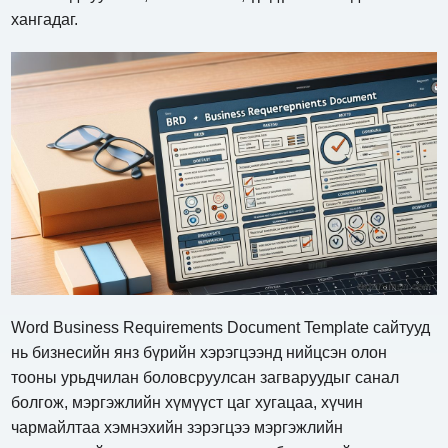
хангадаг.
Word Business Requirements Document Template сайтууд
нь бизнесийн янз бүрийн хэрэгцээнд нийцсэн олон
тооны урьдчилан боловсруулсан загваруудыг санал
болгож, мэргэжлийн хүмүүст цаг хугацаа, хүчин
чармайлтаа хэмнэхийн зэрэгцээ мэргэжлийн