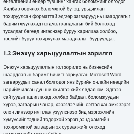
өнгөлгөөний өндөр түвшинг хангах боломжийг олгодог.
Хялбар өөрчлөх боломжтой бүтэц, урьдчилан
тохируулсан форматтай эдгээр загварууд нь шаардлагыг
баримтжуулахад нэгдмэл хандлагыг бий болгоход
тусалдаг бөгөөд ингэснээр буруу харилцаа холбоо,
төслийг буруу тохируулах магадлалыг бууруулдаг.
1.2 Энэхүү харьцуулалтын зорилго
Энэхүү харьцуулалтын гол зорилго нь бизнесийн
шаардлагын баримт бичигт зориулсан Microsoft Word
загваруудыг санал болгодог янз бүрийн онлайн нөөцийн
нарийвчилсан дүн шинжилгээ хийх явдал юм. Эдгээр
сайтуудыг ашиглахад хялбар байдал, боломжуудын
хүрээ, загварын чанар, хэрэглэгчийн сэтгэл ханамж зэрэг
олон линзээр нягтлан үзүүлснээр бид мэргэжлийн
хүмүүсийг тэдний тодорхой хэрэгцээнд хамгийн
тохиромжтой загварын эх сурвалжийг олоход