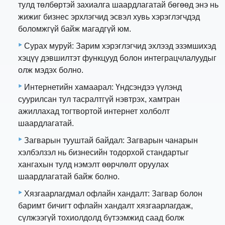
тулд төлбөртэй захиалга шаардлагатай бөгөөд энэ нь
жижиг бизнес эрхлэгчид эсвэл хувь хэрэглэгчдэд
боломжгүй байж магадгүй юм.
Сурах муруй: Зарим хэрэглэгчид эхлээд эзэмшихэд
хэцүү дэвшилтэт функцууд болон интеграцчлалуудыг
олж мэдэх болно.
Интернетийн хамаарал: Үндсэндээ үүлэнд
суурилсан тул тасралтгүй нэвтрэх, хамтран
ажиллахад тогтвортой интернет холболт
шаардлагатай.
Загварын тууштай байдал: Загварын чанарын
хэлбэлзэл нь бизнесийн тодорхой стандартыг
хангахын тулд нэмэлт өөрчлөлт оруулах
шаардлагатай байж болно.
Хязгаарлагдмал офлайн хандалт: Загвар болон
баримт бичигт офлайн хандалт хязгаарлагдаж,
сүлжээгүй тохиолдолд бүтээмжид саад болж