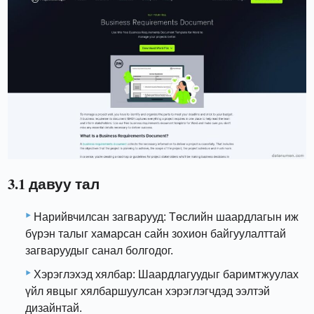
3.1 давуу тал
Нарийвчилсан загварууд: Төслийн шаардлагын иж
бүрэн талыг хамарсан сайн зохион байгуулалттай
загваруудыг санал болгодог.
Хэрэглэхэд хялбар: Шаардлагуудыг баримтжуулах
үйл явцыг хялбаршуулсан хэрэглэгчдэд ээлтэй
дизайнтай.