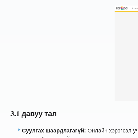
3.1 давуу тал
Суулгах шаардлагагүй:
Онлайн хэрэгсэл уч