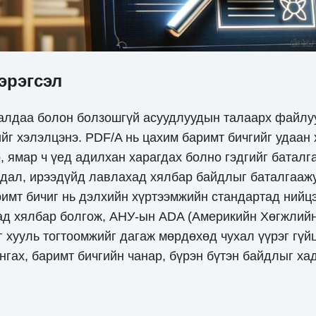
эрэгсэл
лдаа болон болзошгүй асуудлуудын талаарх файлуу
йг хэлэлцэнэ. PDF/A нь цахим баримт бичгийг удаан
, ямар ч үед адилхан харагдах болно гэдгийг баталг
йдал, ирээдүйд лавлахад хялбар байдлыг баталгааж
римт бичиг нь дэлхийн хүртээмжийн стандартад нийцэ
ад хялбар болгож, АНУ-ын ADA (Америкийн Хөгжлийн 
 хууль тогтоомжийг дагаж мөрдөхөд чухал үүрэг гүйц
гах, баримт бичгийн чанар, бүрэн бүтэн байдлыг хад