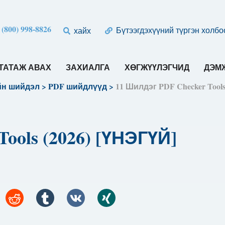
 (800) 998-8826
Бүтээгдэхүүний түргэн холбо
хайх
ТАТАЖ АВАХ
ЗАХИАЛГА
ХӨГЖҮҮЛЭГЧИД
ДЭМЖ
йн шийдэл
>
PDF шийдлүүд
>
11 Шилдэг PDF Checker Tools
ools (2026) [ҮНЭГҮЙ]