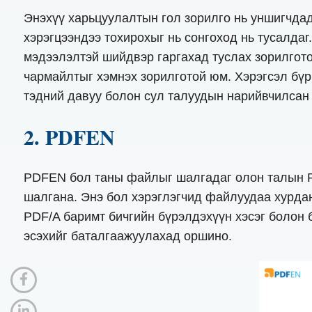
Энэхүү харьцуулалтын гол зорилго нь уншигчдад
хэрэгцээндээ тохирохыг нь сонгоход нь тусалдаг
мэдээлэлтэй шийдвэр гаргахад туслах зорилгото
чармайлтыг хэмнэх зорилготой юм. Хэрэгсэл бүр
тэдний давуу болон сул талуудын нарийвчилсан 
2. PDFEN
PDFEN бол таны файлыг шалгадаг олон талын P
шалгана. Энэ бол хэрэглэгчид файлуудаа хурдан
PDF/A баримт бичгийн бүрэлдэхүүн хэсэг болон 
эсэхийг баталгаажуулахад оршино.