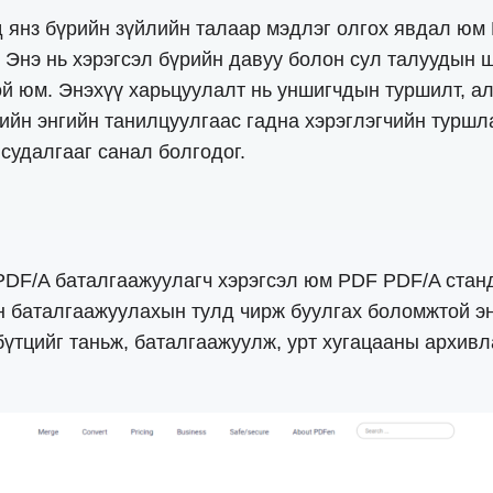
 янз бүрийн зүйлийн талаар мэдлэг олгох явдал юм
. Энэ нь хэрэгсэл бүрийн давуу болон сул талуудын 
й юм. Энэхүү харьцуулалт нь уншигчдын туршилт, ал
ийн энгийн танилцуулгаас гадна хэрэглэгчийн турш
судалгааг санал болгодог.
DF/A баталгаажуулагч хэрэгсэл юм PDF PDF/A стан
 баталгаажуулахын тулд чирж буулгах боломжтой эн
бүтцийг таньж, баталгаажуулж, урт хугацааны архив