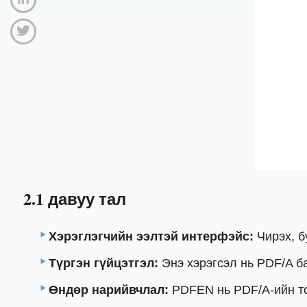
2.1 давуу тал
Хэрэглэгчийн ээлтэй интерфэйс:
Чирэх, б
Түргэн гүйцэтгэл:
Энэ хэрэгсэл нь PDF/A ба
Өндөр нарийвчлал:
PDFEN нь PDF/A-ийн то