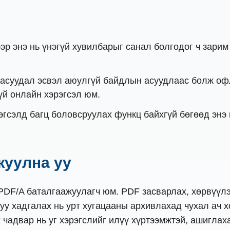
эр энэ нь үнэгүй хувилбарыг санал болгодог ч зари
асуудал эсвэл аюулгүй байдлын асуудлаас болж офл
үй онлайн хэрэгсэл юм.
эгсэлд багц боловсруулах функц байхгүй бөгөөд энэ
жуулна уу
PDF/A баталгаажуулагч юм. PDF засварлах, хөрвүүлэ
у хадгалах нь урт хугацааны архивлахад чухал ач х
чадвар нь уг хэрэгслийг илүү хүртээмжтэй, ашиглах