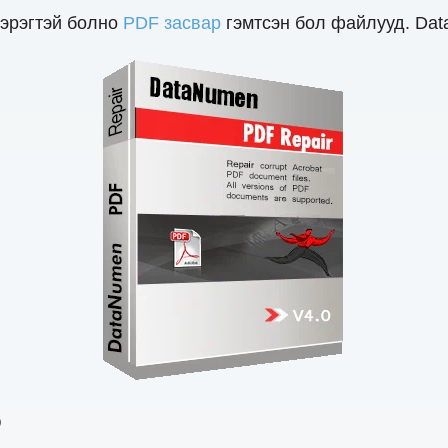
хэрэгтэй болно
PDF засвар
гэмтсэн бол файлууд. Dat
о