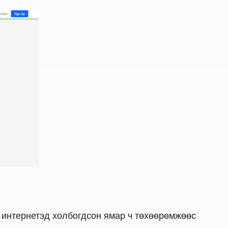
 интернетэд холбогдсон ямар ч төхөөрөмжөөс