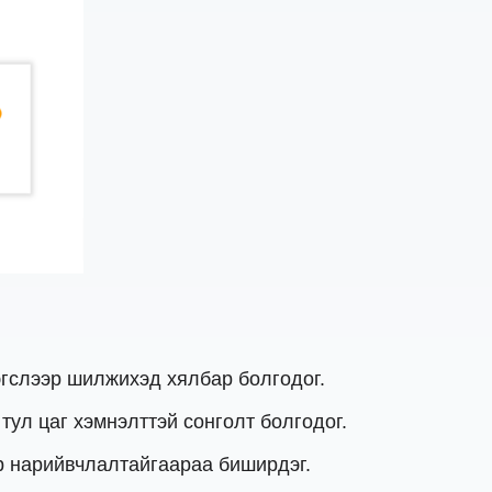
эгслээр шилжихэд хялбар болгодог.
тул цаг хэмнэлттэй сонголт болгодог.
 нарийвчлалтайгаараа биширдэг.