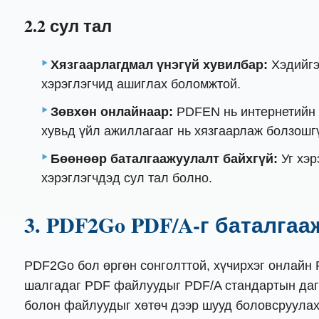
2.2 сул тал
Хязгаарлагдмал үнэгүй хувилбар:
Хэдийгэ
хэрэглэгчид ашиглах боломжтой.
Зөвхөн онлайнаар:
PDFEN нь интернетийн 
хувьд үйл ажиллагааг нь хязгаарлаж болзошг
Бөөнөөр баталгаажуулалт байхгүй:
Уг хэр
хэрэглэгчдэд сул тал болно.
3. PDF2Go PDF/A-г баталгаа
PDF2Go бол өргөн сонголттой, хүчирхэг онлайн 
шалгадаг PDF файлуудыг PDF/A стандартын дагу
болон файлуудыг хөтөч дээр шууд боловсруулах 