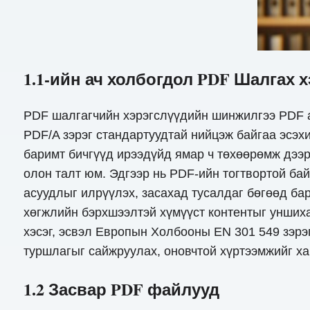
1.1-ийн ач холбогдол PDF Шалгах х
PDF шалгагчийн хэрэгслүүдийн шинжилгээ PDF а
PDF/A зэрэг стандартуудтай нийцэж байгаа эсэхи
баримт бичгүүд ирээдүйд ямар ч төхөөрөмж дээр
олон талт юм. Эдгээр нь PDF-ийн тогтвортой ба
асуудлыг илрүүлэх, засахад тусалдаг бөгөөд ба
хөгжлийн бэрхшээлтэй хүмүүст контентыг унших
хэсэг, эсвэл Европын Холбооны EN 301 549 зэрэг
туршлагыг сайжруулах, оновчтой хүртээмжийг хан
1.2 Засвар PDF файлууд