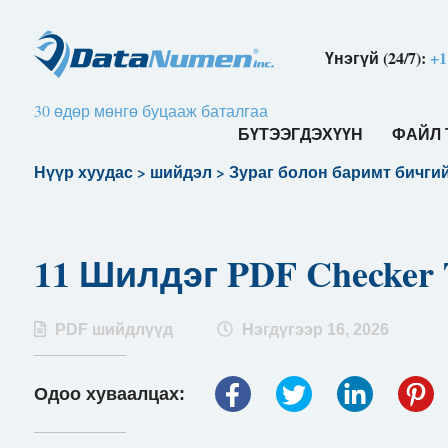
Үнэгүй (24/7):
+1
30 өдөр мөнгө буцааж баталгаа
БҮТЭЭГДЭХҮҮН
ФАЙЛ 
Нүүр хуудас
>
шийдэл
>
Зураг болон баримт бичги
11 Шилдэг PDF Checker T
PDF шийдлүүд
Нэгдүгээр 16, 2026
Одоо хуваалцах: