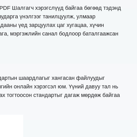
 PDF Шалгагч хэрэгслүүд байгаа бөгөөд тэдэнд
шударга үнэлгээг танилцуулж, улмаар
дааны үед зарцуулах цаг хугацаа, хүчин
лага, мэргэжлийн санал бодлоор баталгаажсан
дартын шаардлагыг хангасан файлуудыг
гийн онлайн хэрэгсэл юм. Үүний давуу тал нь
лах тогтоосон стандартыг дагаж мөрдөж байгаа