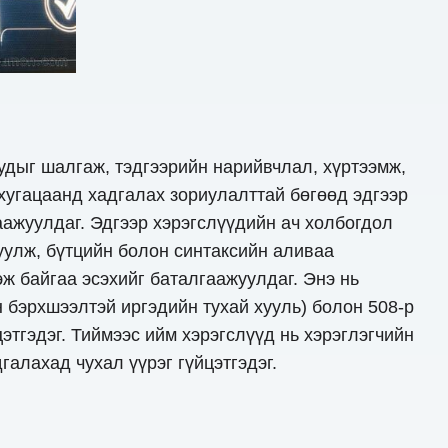
дыг шалгаж, тэдгээрийн нарийвчлал, хүртээмж,
 хугацаанд хадгалах зориулалттай бөгөөд эдгээр
аажуулдаг. Эдгээр хэрэгслүүдийн ач холбогдол
уулж, бүтцийн болон синтаксийн аливаа
ж байгаа эсэхийг баталгаажуулдаг. Энэ нь
бэрхшээлтэй иргэдийн тухай хууль) болон 508-р
этгэдэг. Тиймээс ийм хэрэгслүүд нь хэрэглэгчийн
галахад чухал үүрэг гүйцэтгэдэг.