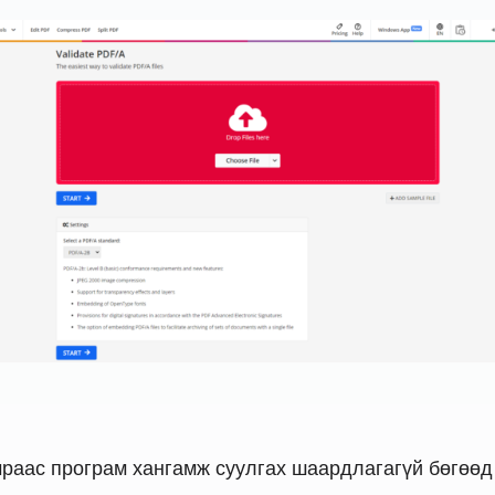
раас програм хангамж суулгах шаардлагагүй бөгөөд