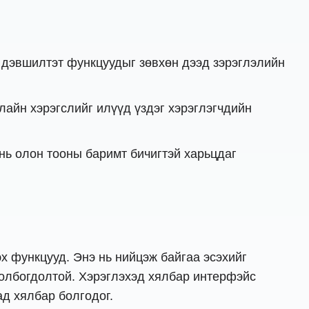
м дэвшилтэт функцуудыг зөвхөн дээд зэрэглэлийн
айн хэрэгслийг илүүд үздэг хэрэглэгчдийн
 нь олон тооны баримт бичигтэй харьцдаг
х функцууд. Энэ нь нийцэж байгаа эсэхийг
олбогдолтой. Хэрэглэхэд хялбар интерфэйс
ад хялбар болгодог.