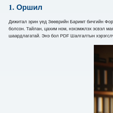
1. Оршил
Дижитал эрин үед Зөөврийн Баримт бичгийн Фор
болсон. Тайлан, цахим ном, нэхэмжлэх эсвэл мая
шаардлагатай. Энэ бол PDF Шалгалтын хэрэгслү