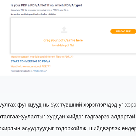
уулгах функцууд нь бүх түвшний хэрэглэгчдэд уг хэр
талгаажуулалтыг хурдан хийдэг гэдгээрээ алдартай 
хирлын асуудлуудыг тодорхойлж, шийдвэрлэх өндөр