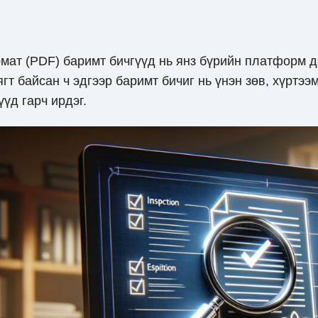
мат (PDF) баримт бичгүүд нь янз бүрийн платформ д
гт байсан ч эдгээр баримт бичиг нь үнэн зөв, хүртэ
үд гарч ирдэг.