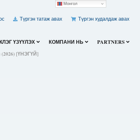
Монгол
ос
Түргэн татаж авах
Түргэн худалдаж авах
ЛЭГ ҮЗҮҮЛЭХ
КОМПАНИ НЬ
PARTNERS
 (2026) [ҮНЭГҮЙ]