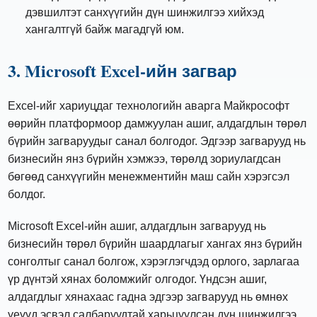
дэвшилтэт санхүүгийн дүн шинжилгээ хийхэд
хангалтгүй байж магадгүй юм.
3. Microsoft Excel-ийн загвар
Excel-ийг хариуцдаг технологийн аварга Майкрософт
өөрийн платформоор дамжуулан ашиг, алдагдлын төрөл
бүрийн загваруудыг санал болгодог. Эдгээр загварууд нь
бизнесийн янз бүрийн хэмжээ, төрөлд зориулагдсан
бөгөөд санхүүгийн менежментийн маш сайн хэрэгсэл
болдог.
Microsoft Excel-ийн ашиг, алдагдлын загварууд нь
бизнесийн төрөл бүрийн шаардлагыг хангах янз бүрийн
сонголтыг санал болгож, хэрэглэгчдэд орлого, зарлагаа
үр дүнтэй хянах боломжийг олгодог. Үндсэн ашиг,
алдагдлыг хянахаас гадна эдгээр загварууд нь өмнөх
үеүүд эсвэл салбаруудтай харьцуулсан дүн шинжилгээ