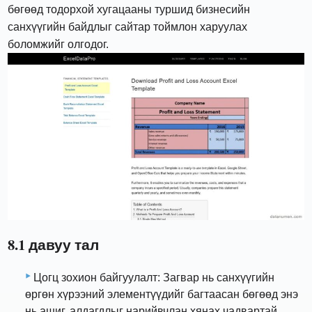
бөгөөд тодорхой хугацааны туршид бизнесийн
санхүүгийн байдлыг сайтар тоймлон харуулах
боломжийг олгодог.
8.1 давуу тал
Цогц зохион байгуулалт: Загвар нь санхүүгийн
өргөн хүрээний элементүүдийг багтаасан бөгөөд энэ
нь ашиг, алдагдлыг нарийвчлан хянах чадвартай