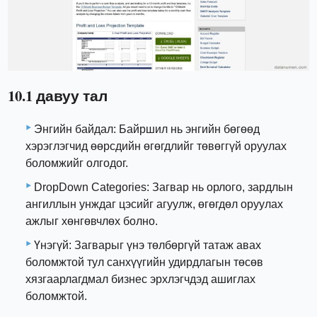
10.1 давуу тал
Энгийн байдал: Байршил нь энгийн бөгөөд
хэрэглэгчид өөрсдийн өгөгдлийг төвөггүй оруулах
боломжийг олгодог.
DropDown Categories: Загвар нь орлого, зардлын
ангиллын унждаг цэсийг агуулж, өгөгдөл оруулах
ажлыг хөнгөвчлөх болно.
Үнэгүй: Загварыг үнэ төлбөргүй татаж авах
боломжтой тул санхүүгийн удирдлагын төсөв
хязгаарлагдмал бизнес эрхлэгчдэд ашиглах
боломжтой.