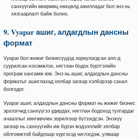
санхүүгийн өвөрмөц нөхцөлд ажилладаг бол энэ нь
хязгаарлалт байж болно.
9. Vyapar ашиг, алдагдлын дансны
формат
Vyapar бол жижиг бизнесүүдэд зориулагдсан апп-д
суурилсан нэхэмжлэх, нягтлан бодох бүртгэлийн
програм хангамж юм. Энэ нь ашиг, алдагдлын дансны
форматыг ашиглахад хялбар загвар хэлбэрээр санал
болгодог.
Vyapar ашиг, алдагдлын дансны формат нь жижиг бизнес
эрхлэгчид санхүүгээ удирдах, нягтлан бодоход тулгардаг
ачааллыг хөнгөвчлөх зорилгоор бүтээгдсэн. Энэхүү
загвар нь санхүүгийн иж бүрэн мэдээллийг хялбар
ойлгомжтой байдлаар хүргэхэд чиглэгдэж, улмаар