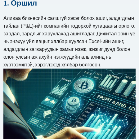
1. Оршил
Аливаа бизнесийн салшгүй хэсэг болох ашиг, алдагдлын
тайлан (P&L)-ийг компанийн тодорхой хугацааны орлого,
зардал, зардлыг харуулахад ашигладаг. Дижитал эрин үе
нь энэхүү үйл явцыг хялбаршуулсан Excel-ийн ашиг,
алдагдлын загваруудын замыг нээж, жижиг дунд болон
олон улсын аж ахуйн нэгжүүдийн аль алинд нь
хүртээмжтэй, хэрэглэхэд хялбар болгосон.