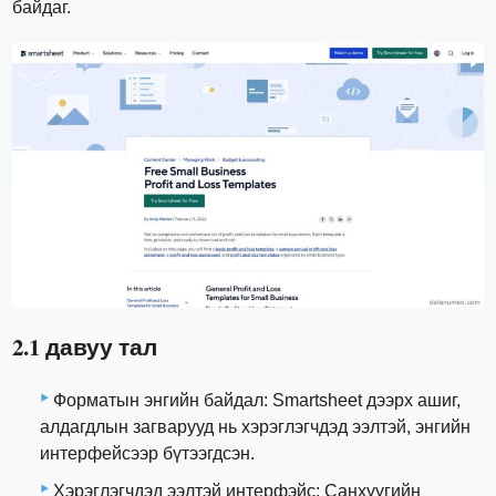
байдаг.
2.1 давуу тал
Форматын энгийн байдал: Smartsheet дээрх ашиг,
алдагдлын загварууд нь хэрэглэгчдэд ээлтэй, энгийн
интерфейсээр бүтээгдсэн.
Хэрэглэгчдэд ээлтэй интерфэйс: Санхүүгийн