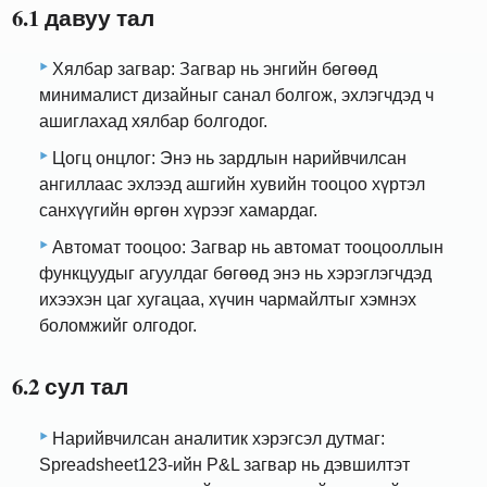
6.1 давуу тал
Хялбар загвар: Загвар нь энгийн бөгөөд
минималист дизайныг санал болгож, эхлэгчдэд ч
ашиглахад хялбар болгодог.
Цогц онцлог: Энэ нь зардлын нарийвчилсан
ангиллаас эхлээд ашгийн хувийн тооцоо хүртэл
санхүүгийн өргөн хүрээг хамардаг.
Автомат тооцоо: Загвар нь автомат тооцооллын
функцуудыг агуулдаг бөгөөд энэ нь хэрэглэгчдэд
ихээхэн цаг хугацаа, хүчин чармайлтыг хэмнэх
боломжийг олгодог.
6.2 сул тал
Нарийвчилсан аналитик хэрэгсэл дутмаг:
Spreadsheet123-ийн P&L загвар нь дэвшилтэт