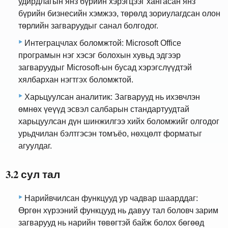
удирдлагын янз бүрийн хэрэгцээг хангасан янз
бүрийн бизнесийн хэмжээ, төрөлд зориулагдсан олон
төрлийн загваруудыг санал болгодог.
Интеграцчлах боломжтой: Microsoft Office
програмын нэг хэсэг болохын хувьд эдгээр
загваруудыг Microsoft-ын бусад хэрэгслүүдтэй
хялбархан нэгтгэх боломжтой.
Харьцуулсан аналитик: Загварууд нь ихэвчлэн
өмнөх үеүүд эсвэл салбарын стандартуудтай
харьцуулсан дүн шинжилгээ хийх боломжийг олгодог
урьдчилан бэлтгэсэн томъёо, нөхцөлт форматыг
агуулдаг.
3.2 сул тал
Нарийвчилсан функцууд ур чадвар шаарддаг:
Өргөн хүрээний функцууд нь давуу тал боловч зарим
загварууд нь нарийн төвөгтэй байж болох бөгөөд