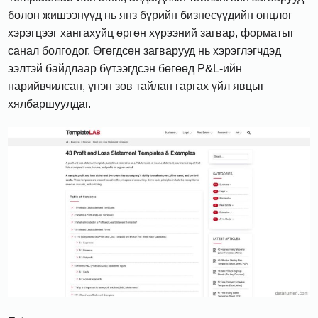
болон жишээнүүд нь янз бүрийн бизнесүүдийн онцлог
хэрэгцээг хангахуйц өргөн хүрээний загвар, форматыг
санал болгодог. Өгөгдсөн загварууд нь хэрэглэгчдэд
ээлтэй байдлаар бүтээгдсэн бөгөөд P&L-ийн
нарийвчилсан, үнэн зөв тайлан гаргах үйл явцыг
хялбаршуулдаг.