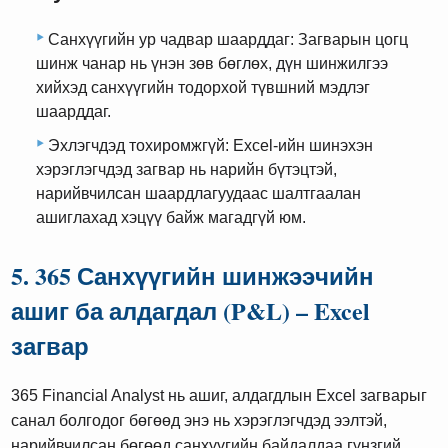
Санхүүгийн ур чадвар шаарддаг: Загварын цогц
шинж чанар нь үнэн зөв бөглөх, дүн шинжилгээ
хийхэд санхүүгийн тодорхой түвшний мэдлэг
шаарддаг.
Эхлэгчдэд тохиромжгүй: Excel-ийн шинэхэн
хэрэглэгчдэд загвар нь нарийн бүтэцтэй,
нарийвчилсан шаардлагуудаас шалтгаалан
ашиглахад хэцүү байж магадгүй юм.
5. 365 Санхүүгийн шинжээчийн
ашиг ба алдагдал (P&L) – Excel
загвар
365 Financial Analyst нь ашиг, алдагдлын Excel загварыг
санал болгодог бөгөөд энэ нь хэрэглэгчдэд ээлтэй,
нарийвчилсан бөгөөд санхүүгийн байдалдаа гүнзгий