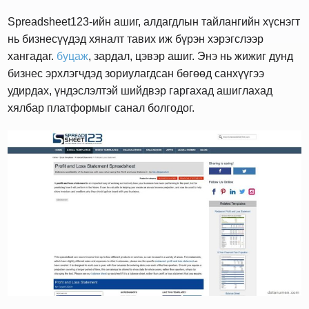
Spreadsheet123-ийн ашиг, алдагдлын тайлангийн хүснэгт
нь бизнесүүдэд хяналт тавих иж бүрэн хэрэгслээр
хангадаг.
буцаж
, зардал, цэвэр ашиг. Энэ нь жижиг дунд
бизнес эрхлэгчдэд зориулагдсан бөгөөд санхүүгээ
удирдах, үндэслэлтэй шийдвэр гаргахад ашиглахад
хялбар платформыг санал болгодог.