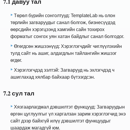
7.1 давуу тал
Төрөл бүрийн сонголтууд: TemplateLab нь олон
төрлийн загваруудыг санал болгож, бизнесүүдэд
өөрсдийн хэрэгцээнд хамгийн сайн тохирох
форматыг сонгох уян хатан байдлыг санал болгодог.
Өгөгдсөн жишээнүүд: Хэрэглэгчдийг чиглүүлэхийн
тулд сайт нь ашиг, алдагдлын тайлангийн жишээг
өгдөг.
Хэрэглэгчдэд ээлтэй: Загварууд нь эхлэгчдэд ч
ашиглахад хялбар байхаар бүтээгдсэн.
7.2 сул тал
Хязгаарлагдмал дэвшилтэт функцууд: Загваруудын
өргөн цуглуулгыг үл харгалзан зарим хэрэглэгчид энэ
сайт дээр байхгүй илүү дэвшилтэт функцуудыг
шаардаж магадгүй юм.