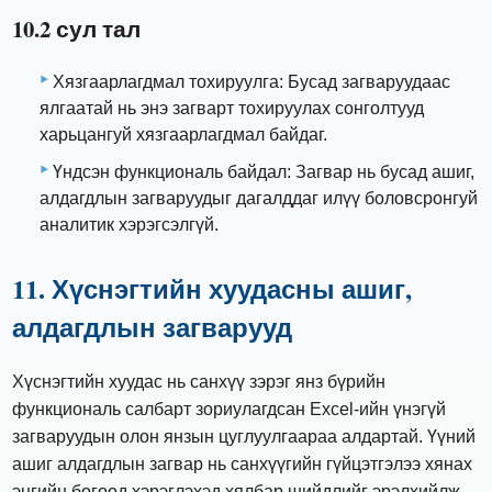
10.2 сул тал
Хязгаарлагдмал тохируулга: Бусад загваруудаас
ялгаатай нь энэ загварт тохируулах сонголтууд
харьцангуй хязгаарлагдмал байдаг.
Үндсэн функциональ байдал: Загвар нь бусад ашиг,
алдагдлын загваруудыг дагалддаг илүү боловсронгуй
аналитик хэрэгсэлгүй.
11. Хүснэгтийн хуудасны ашиг,
алдагдлын загварууд
Хүснэгтийн хуудас нь санхүү зэрэг янз бүрийн
функциональ салбарт зориулагдсан Excel-ийн үнэгүй
загваруудын олон янзын цуглуулгаараа алдартай. Үүний
ашиг алдагдлын загвар нь санхүүгийн гүйцэтгэлээ хянах
энгийн бөгөөд хэрэглэхэд хялбар шийдлийг эрэлхийлж