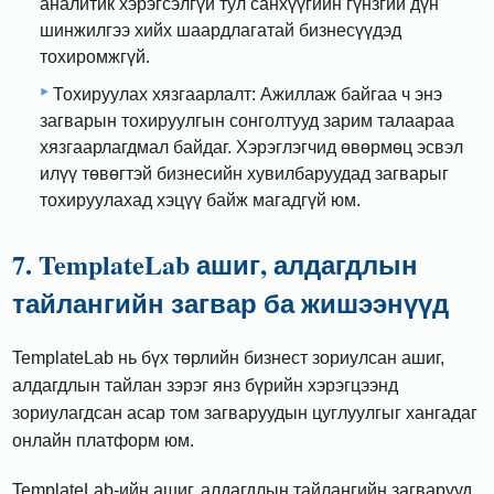
аналитик хэрэгсэлгүй тул санхүүгийн гүнзгий дүн
шинжилгээ хийх шаардлагатай бизнесүүдэд
тохиромжгүй.
Тохируулах хязгаарлалт: Ажиллаж байгаа ч энэ
загварын тохируулгын сонголтууд зарим талаараа
хязгаарлагдмал байдаг. Хэрэглэгчид өвөрмөц эсвэл
илүү төвөгтэй бизнесийн хувилбаруудад загварыг
тохируулахад хэцүү байж магадгүй юм.
7. TemplateLab ашиг, алдагдлын
тайлангийн загвар ба жишээнүүд
TemplateLab нь бүх төрлийн бизнест зориулсан ашиг,
алдагдлын тайлан зэрэг янз бүрийн хэрэгцээнд
зориулагдсан асар том загваруудын цуглуулгыг хангадаг
онлайн платформ юм.
TemplateLab-ийн ашиг, алдагдлын тайлангийн загварууд