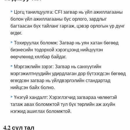
Цогц танилцуулга: CFI загвар нь үйл ажиллагааны
болон үйл ажиллагааны бус орлого, зардлыг
багтаасан бүх тайланг гаргаж, цэвэр орлогын үр дүнг
өгдөг.
Тохируулах боломж: Загвар нь уян хатан бөгөөд
бизнесийн тодорхой хэрэгцээнд нийцүүлэн
өөрчлөхөд хялбар байдаг.
Мэргэжлийн зэрэг: Загвар нь санхүүгийн
мэргэжилтнүүдийн удирдлаган дор бүтээгдсэн бөгөөд
өгөгдсөн загвар нь үйлдвэрлэлийн стандартад
нийцсэн байх болно.
Үнэгүй хандалт: Хэрэглэгчид загвараа чөлөөтэй
татаж авах боломжтой тул бүх төрлийн аж ахуйн
нэгжид ашиглах боломжтой.
4.2 сул тал