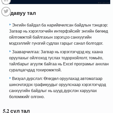
5.1 давуу тал
Энгийн байдал ба нарийвчилсан байдлын тэнцвэр:
Загвар нь хэрэглэгчийн интерфэйсийг энгийн бөгөөд
ойлгомжтой байлгахын зэрэгцээ санхүүгийн
мэдээллийг гүнзгий судлах гарцыг санал болгодог.
Зааварчилгаа: Загвар нь хэрэглэгчдэд юу, хаана
оруулахыг ойлгоход туслах тодорхойлолт, томьёо,
тайлбарыг агуулж байгаа нь Excel програмыг анхлан
суралцагчдад тохиромжтой.
Визуал дүрслэл: Өгөгдөл оруулахад автоматаар
шинэчлэгдэх графикуудыг оруулснаар хэрэглэгчдэд
санхүүгийн байдлыг нь шууд дүрслэн харуулах
боломжийг олгоно.
5.2 сул тал