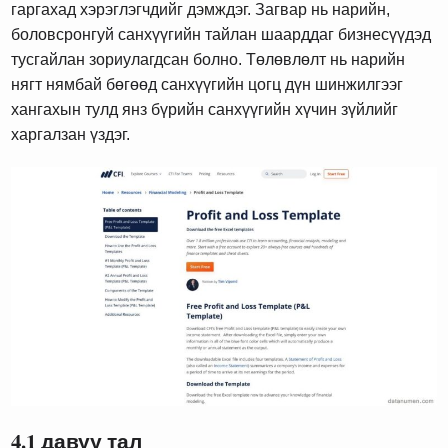
гаргахад хэрэглэгчдийг дэмждэг. Загвар нь нарийн,
боловсронгуй санхүүгийн тайлан шаарддаг бизнесүүдэд
тусгайлан зориулагдсан болно. Төлөвлөлт нь нарийн
нягт нямбай бөгөөд санхүүгийн цогц дүн шинжилгээг
хангахын тулд янз бүрийн санхүүгийн хүчин зүйлийг
харгалзан үздэг.
4.1 давуу тал