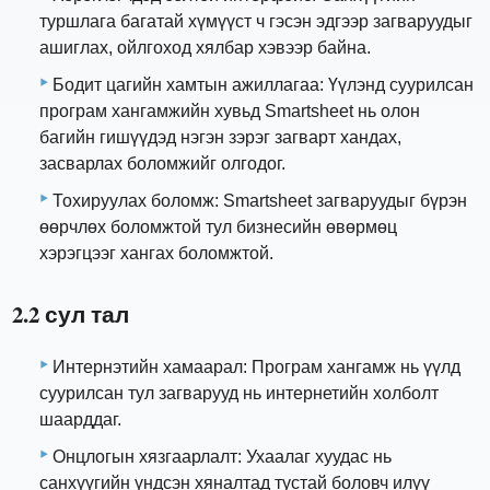
туршлага багатай хүмүүст ч гэсэн эдгээр загваруудыг
ашиглах, ойлгоход хялбар хэвээр байна.
Бодит цагийн хамтын ажиллагаа: Үүлэнд суурилсан
програм хангамжийн хувьд Smartsheet нь олон
багийн гишүүдэд нэгэн зэрэг загварт хандах,
засварлах боломжийг олгодог.
Тохируулах боломж: Smartsheet загваруудыг бүрэн
өөрчлөх боломжтой тул бизнесийн өвөрмөц
хэрэгцээг хангах боломжтой.
2.2 сул тал
Интернэтийн хамаарал: Програм хангамж нь үүлд
суурилсан тул загварууд нь интернетийн холболт
шаарддаг.
Онцлогын хязгаарлалт: Ухаалаг хуудас нь
санхүүгийн үндсэн хяналтад тустай боловч илүү