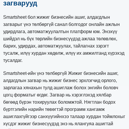
загварууд
Smartsheet бол жижиг бизнесийн ашиг, алдагдлын
загварыг үнэ төлбөргүй санал болгодог онлайн ажлын
удирдлага, автоматжуулалтын платформ юм. Энэхүү
шийдэл нь бүх төрлийн бизнесүүдэд ажлаа төлөвлөх,
барих, удирдах, автоматжуулах, тайлагнах зэрэгт
тусалж, илүү хурдан хөдөлж, илүү их амжилтанд хүрэхэд
тусалдаг.
Smartsheet-ийн үнэ төлбөргүй Жижиг бизнесийн ашиг,
алдагдлын загвар нь жижиг бизнес эрхлэгчид орлого,
зарлагаа хянахын тулд ашиглаж болох энгийн боловч
цогц форматыг өгдөг. Загвар нь хэрэглэхэд хялбар
бөгөөд бүрэн тохируулах боломжтой. Нягтлан бодох
бүртгэлийн нарийн төвөгтэй программ хангамж
ашиглахгүйгээр санхүүгийнхээ талаар хурдан тоймлохыг
хүсдэг жижиг бизнесүүдэд энэ нь ялангуяа ашигтай