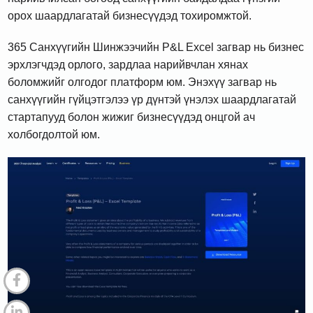
орох шаардлагатай бизнесүүдэд тохиромжтой.
365 Санхүүгийн Шинжээчийн P&L Excel загвар нь бизнес
эрхлэгчдэд орлого, зардлаа нарийвчлан хянах
боломжийг олгодог платформ юм. Энэхүү загвар нь
санхүүгийн гүйцэтгэлээ үр дүнтэй үнэлэх шаардлагатай
стартапууд болон жижиг бизнесүүдэд онцгой ач
холбогдолтой юм.