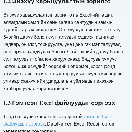
1.2 Энэхүү харьцуулалтын зорилго
Энэхүү харьцуулалтын зорилго нь Excel-ийн ашиг,
алдагдлын хамгийн сайн загвар сайтуудын замын
зургийг гаргах явдал юм. Энэхүү дүн шинжилгээ нь тус
бүрийн давуу болон сул талуудыг судалж, ашиглах
чадвар, онцлог, тохируулга, үнэ цэнэ гэх мэт талуудад
анхаарлаа хандуулах болно. Сайт бүрийн давуу болон
сул талуудыг тоймлон харуулснаар бид хувь хүмүүс
болон бизнесүүдийг өөрсдийн өвөрмөц хэрэгцээнд
хамгийн сайн тохирсон загвар руу чиглүүлэхийг зорьж,
улмаар санхүүгийн удирдлагын үйл явцыг ихээхэн
хялбаршуулах зорилготой юм.
1.3 Гэмтсэн Excel файлуудыг сэргээх
Танд бас хүчирхэг хэрэгсэл хэрэгтэй
гэмтсэн Excel
файлуудыг сэргээх
. DataNumen Excel Repair өргөн
хэрэглэгддэг сонголт юм: