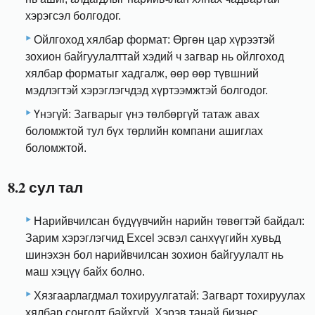
хэрэгсэл болгодог.
Ойлгоход хялбар формат: Өргөн цар хүрээтэй
зохион байгуулалттай хэдий ч загвар нь ойлгоход
хялбар форматыг хадгалж, өөр өөр түвшний
мэдлэгтэй хэрэглэгчдэд хүртээмжтэй болгодог.
Үнэгүй: Загварыг үнэ төлбөргүй татаж авах
боломжтой тул бүх төрлийн компани ашиглах
боломжтой.
8.2 сул тал
Нарийвчилсан бүдүүвчийн нарийн төвөгтэй байдал:
Зарим хэрэглэгчид Excel эсвэл санхүүгийн хувьд
шинэхэн бол нарийвчилсан зохион байгуулалт нь
маш хэцүү байх болно.
Хязгаарлагдмал тохируулгатай: Загварт тохируулах
хялбар сонголт байхгүй. Хэрэв танай бизнес