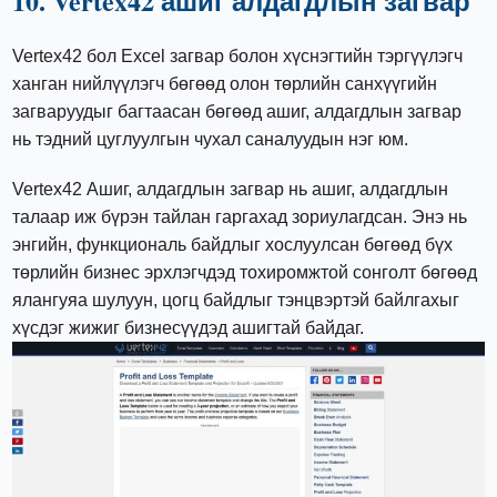
10. Vertex42 ашиг алдагдлын загвар
Vertex42 бол Excel загвар болон хүснэгтийн тэргүүлэгч
ханган нийлүүлэгч бөгөөд олон төрлийн санхүүгийн
загваруудыг багтаасан бөгөөд ашиг, алдагдлын загвар
нь тэдний цуглуулгын чухал саналуудын нэг юм.
Vertex42 Ашиг, алдагдлын загвар нь ашиг, алдагдлын
талаар иж бүрэн тайлан гаргахад зориулагдсан. Энэ нь
энгийн, функциональ байдлыг хослуулсан бөгөөд бүх
төрлийн бизнес эрхлэгчдэд тохиромжтой сонголт бөгөөд
ялангуяа шулуун, цогц байдлыг тэнцвэртэй байлгахыг
хүсдэг жижиг бизнесүүдэд ашигтай байдаг.