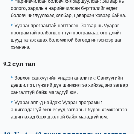
Нарийвчилсан боловч хялбаршуулсан: Загвар нь
орлого, зардлын нарийвчилсан бүртгэлийг өгдөг
боловч чиглүүлэхэд хялбар, цэвэрхэн хэвээр байна.
Vyapar програмтай нэгтгэсэн: Загвар нь Vyapar
програмтай холбогдсон тул програмаас өгөгдлийг
шууд татаж авах боломжтой бөгөөд ингэснээр цаг
хэмнэнэ.
9.2 сул тал
Зөвхөн санхүүгийн үндсэн аналитик: Санхүүгийн
дэвшилтэт, гүнзгий дүн шинжилгээ хийхэд энэ загвар
хангалтгүй байж магадгүй юм.
Vyapar апп-д найдах: Vyapar програмыг
ашигладаггүй бизнесүүд загварыг бүрэн хэмжээгээр
ашиглахад бэрхшээлтэй байж магадгүй юм.