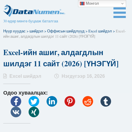
Монгол
30 өдөр мөнгө буцааж баталгаа
Нүүр хуудас
>
шийдэл
>
Оффисын шийдлүүд
>
Excel шийдэл
>
Excel-
ийн ашиг, алдагдлын шилдэг 11 сайт (2026) [ҮНЭГҮЙ]
Excel-ийн ашиг, алдагдлын
шилдэг 11 сайт (2026) [ҮНЭГҮЙ]
Excel шийдэл
Нэгдүгээр 16, 2026
Одоо хуваалцах: