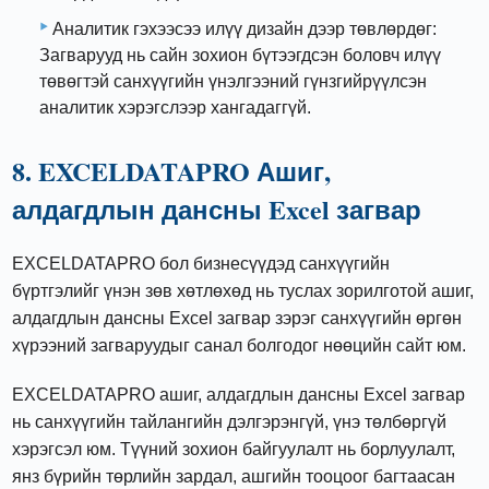
Аналитик гэхээсээ илүү дизайн дээр төвлөрдөг:
Загварууд нь сайн зохион бүтээгдсэн боловч илүү
төвөгтэй санхүүгийн үнэлгээний гүнзгийрүүлсэн
аналитик хэрэгслээр хангадаггүй.
8. EXCELDATAPRO Ашиг,
алдагдлын дансны Excel загвар
EXCELDATAPRO бол бизнесүүдэд санхүүгийн
бүртгэлийг үнэн зөв хөтлөхөд нь туслах зорилготой ашиг,
алдагдлын дансны Excel загвар зэрэг санхүүгийн өргөн
хүрээний загваруудыг санал болгодог нөөцийн сайт юм.
EXCELDATAPRO ашиг, алдагдлын дансны Excel загвар
нь санхүүгийн тайлангийн дэлгэрэнгүй, үнэ төлбөргүй
хэрэгсэл юм. Түүний зохион байгуулалт нь борлуулалт,
янз бүрийн төрлийн зардал, ашгийн тооцоог багтаасан