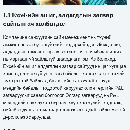
1.1 Excel-ийн ашиг, алдагдлын загвар
сайтын ач холбогдол
Компанийн санхүүгийн сайн менежмент нь түүний
амжилт эсвэл бүтэлгүйтлийг тодорхойлдог. Иймд ашиг,
алдагдлын тайланг гаргах, хөтлөх, нягт нямбай шалгах
нь маргаангүй зайлшгүй шаардлага юм. Аз болоход,
Excel-ийн ашиг, алдагдлын загвар сайтууд нь цаг хугацаа
хэмнээд зогсохгүй үнэн зөв байдлыг хангах, хэрэглэгчийг
эмх цэгцтэй байлгах, бизнесийн санхүүгийн эрүүл
мэндийн байдлыг тодорхой харуулах олон төрлийн P&L
загваруудыг санал болгодог. Эдгээр загварууд нь P&L
мэдэгдлийн бүх чухал бүрэлдэхүүн хэсгүүдийг хадгалж,
нийлбэр дүнг автоматаар тооцож, өгөгдлийг ойлгомжтой
дүрслэлээр харуулдаг.