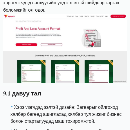
хэрэглэгчдэд санхүүгийн үндэслэлтэй шийдвэр гаргах
боломжийг олгодог.
9.1 давуу тал
Хэрэглэгчдэд ээлтэй дизайн: Загварыг ойлгоход
хялбар бөгөөд ашиглахад хялбар тул жижиг бизнес
болон стартапуудад маш тохиромжтой.