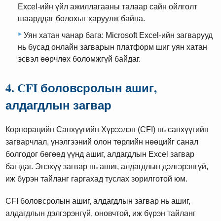
Excel-ийн үйл ажиллагааны талаар сайн ойлголт
шаарддаг болохыг харуулж байна.
Уян хатан чанар бага: Microsoft Excel-ийн загварууд
нь бусад онлайн загварын платформ шиг уян хатан
эсвэл өөрчлөх боломжгүй байдаг.
4. CFI боловсролын ашиг,
алдагдлын загвар
Корпорацийн Санхүүгийн Хүрээлэн (CFI) нь санхүүгийн
загварчлал, үнэлгээний олон төрлийн нөөцийг санал
болгодог бөгөөд үүнд ашиг, алдагдлын Excel загвар
багтдаг. Энэхүү загвар нь ашиг, алдагдлын дэлгэрэнгүй,
иж бүрэн тайланг гаргахад туслах зорилготой юм.
CFI боловсролын ашиг, алдагдлын загвар нь ашиг,
алдагдлын дэлгэрэнгүй, оновчтой, иж бүрэн тайланг