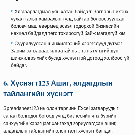
Хязгаарлагдмал уян хатан байдал: Загварыг ихэнх
чухал талыг хамрахын тулд сайтар боловсруулсан
боловч маш өвөрмөц эсвэл тодорхой бизнесийн
нөхцөл байдалд төгс тохирохгүй байж магадгүй юм.
Суурилуулсан шинжилгээний хэрэгслүүд дутмаг:
Зарим загвараас ялгаатай нь энэ нь гүнзгий дүн
шинжилгээ хийх бусад хүснэгттэй дотоод холбоосгүй
байдаг.
6. Хүснэгт123 Ашиг, алдагдлын
тайлангийн хүснэгт
Spreadsheet123 нь олон төрлийн Excel загваруудыг
санал болгодог бөгөөд үүнд бизнесийн янз бүрийн
санхүүгийн хэрэгцээг хангахад зориулагдсан ашиг,
алдагдлын тайлангийн олон талт хүснэгт багтдаг.