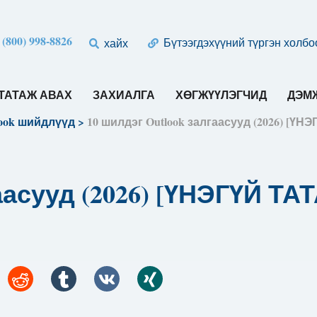
 (800) 998-8826
Бүтээгдэхүүний түргэн холбо
хайх
ТАТАЖ АВАХ
ЗАХИАЛГА
ХӨГЖҮҮЛЭГЧИД
ДЭМЖ
look шийдлүүд
>
10 шилдэг Outlook залгаасууд (2026) [Ү
гаасууд (2026) [ҮНЭГҮЙ Т