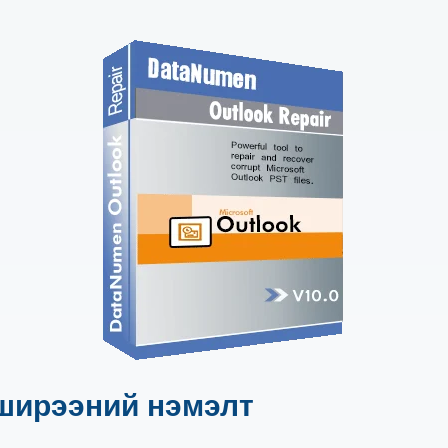
н ширээний нэмэлт