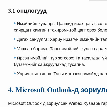
3.1 онцлогууд
Имэйлийн хуваарь: Цаашид ирэх цаг эсвэл о
хайрцагт хамгийн тохиромжтой цагт орох бол
Дагах сануулга: Хариу ирээгүй имэйлийн та
Уншсан баримт: Таны имэйлийг хүлээн аваг
Ирсэн имэйлийг түр зогсоох: Та тасалдалгү
бүтээмжийг сайжруулахад тусална.
Хариултыг хянах: Таны илгээсэн имэйлд хар
4. Microsoft Outlook-д зориу
Microsoft Outlook-д зориулсан Webex Хуваарь г