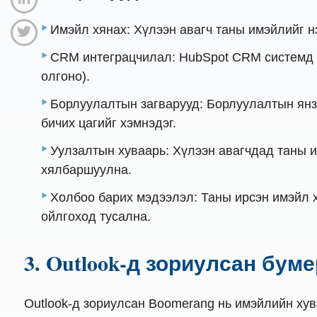
Имэйл хянах: Хүлээн авагч таны имэйлийг н
CRM интеграцчилал: HubSpot CRM системд ш
олгоно).
Борлуулалтын загварууд: Борлуулалтын янз
бичих цагийг хэмнэдэг.
Уулзалтын хуваарь: Хүлээн авагчдад таны и
хялбаршуулна.
Холбоо барих мэдээлэл: Таны ирсэн имэйл х
ойлгоход тусална.
3. Outlook-д зориулсан бум
Outlook-д зориулсан Boomerang нь имэйлийн хув