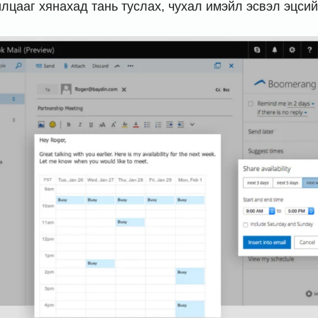
лцааг хянахад тань туслах, чухал имэйл эсвэл эцсийн