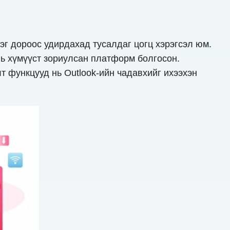
нэг дороос удирдахад тусалдаг цогц хэрэгсэл юм.
вь хүмүүст зориулсан платформ болгосон.
т функцууд нь Outlook-ийн чадавхийг ихээхэн