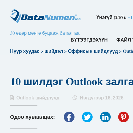
Үнэгүй (24/7):
+1
30 өдөр мөнгө буцааж баталгаа
БҮТЭЭГДЭХҮҮН
ФАЙЛ 
Нүүр хуудас
>
шийдэл
>
Оффисын шийдлүүд
>
Out
10 шилдэг Outlook зал
Outlook шийдлүүд
Нэгдүгээр 16, 2026
Одоо хуваалцах: