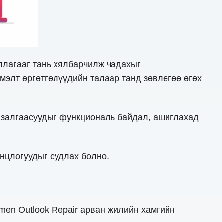
ллагааг тань хялбарчилж чадахыг
мэлт өргөтгөлүүдийн талаар танд зөвлөгөө өгөх
р залгаасуудыг функциональ байдал, ашиглахад
онцлогуудыг судлах болно.
men Outlook Repair арван жилийн хамгийн