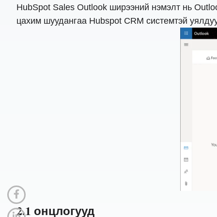
HubSpot Sales Outlook ширээний нэмэлт нь Outl
цахим шуудангаа Hubspot CRM системтэй уялдуул
2.1 онцлогууд