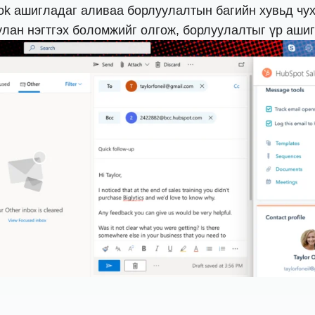
ook ашигладаг аливаа борлуулалтын багийн хувьд чух
ан нэгтгэх боломжийг олгож, борлуулалтыг үр ашигт