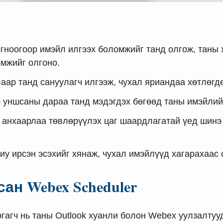
гноогоор имэйл илгээх боломжийг танд олгож, таны
омжийг олгоно.
лаар танд сануулагч илгээж, чухал яриандаа хөтлөгд
ч уншсаны дараа танд мэдэгдэх бөгөөд таны имэйлий
й анхаарлаа төвлөрүүлэх цаг шаардлагатай үед шинэ
иу ирсэн эсэхийг хянаж, чухал имэйлүүд хагарахаас 
лсан Webex Scheduler
аргагч нь таны Outlook хуанли болон Webex уулзалту