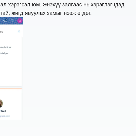
ал хэрэгсэл юм. Энэхүү залгаас нь хэрэглэгчдэд
ай, жигд явуулах замыг нээж өгдөг.