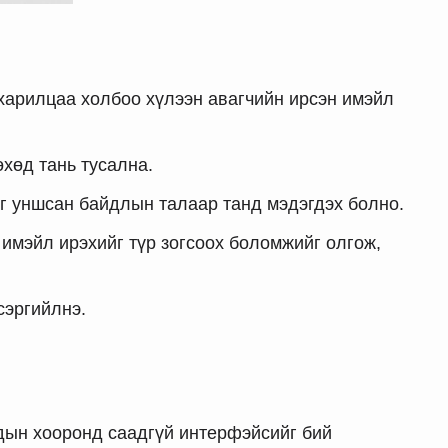
 харилцаа холбоо хүлээн авагчийн ирсэн имэйл
өхөд тань тусална.
г уншсан байдлын талаар танд мэдэгдэх болно.
 имэйл ирэхийг түр зогсоох боломжийг олгож,
сэргийлнэ.
удын хооронд саадгүй интерфэйсийг бий