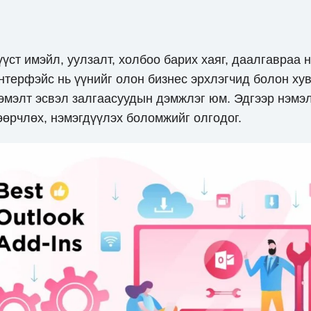
үүст имэйл, уулзалт, холбоо барих хаяг, даалгавраа 
интерфэйс нь үүнийг олон бизнес эрхлэгчид болон ху
нэмэлт эсвэл залгаасуудын дэмжлэг юм. Эдгээр нэмэл
өрчлөх, нэмэгдүүлэх боломжийг олгодог.