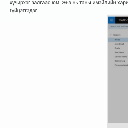
хүчирхэг залгаас юм. Энэ нь таны имэйлийн хари
гүйцэтгэдэг.