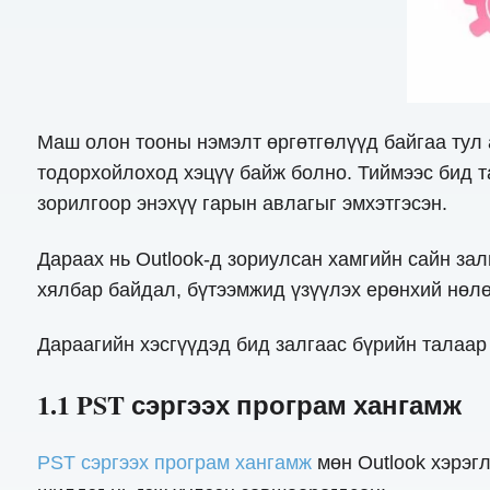
Маш олон тооны нэмэлт өргөтгөлүүд байгаа тул 
тодорхойлоход хэцүү байж болно. Тиймээс бид т
зорилгоор энэхүү гарын авлагыг эмхэтгэсэн.
Дараах нь Outlook-д зориулсан хамгийн сайн з
хялбар байдал, бүтээмжид үзүүлэх ерөнхий нөлө
Дараагийн хэсгүүдэд бид залгаас бүрийн талаар
1.1 PST сэргээх програм хангамж
PST сэргээх програм хангамж
мөн Outlook хэрэг