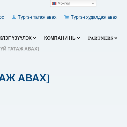
Монгол
ос
Түргэн татаж авах
Түргэн худалдаж авах
ЛЭГ ҮЗҮҮЛЭХ
КОМПАНИ НЬ
PARTNERS
НЭГҮЙ ТАТАЖ АВАХ]
АТАЖ АВАХ]