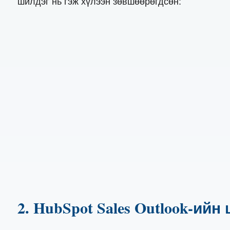
шилдэг нь гэж хүлээн зөвшөөрөгдсөн:
2. HubSpot Sales Outlook-ий