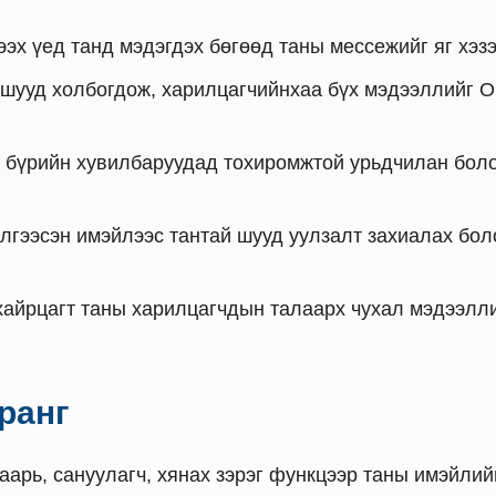
ээх үед танд мэдэгдэх бөгөөд таны мессежийг яг хэз
ууд холбогдож, харилцагчийнхаа бүх мэдээллийг Ou
 бүрийн хувилбаруудад тохиромжтой урьдчилан боло
лгээсэн имэйлээс тантай шууд уулзалт захиалах бол
айрцагт таны харилцагчдын талаарх чухал мэдээлли
еранг
аарь, сануулагч, хянах зэрэг функцээр таны имэйли