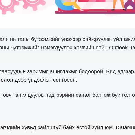
аль нь таны бүтээмжийг үнэхээр сайжруулж, үйл ажи
аны бүтээмжийг нэмэгдүүлэх хамгийн сайн Outlook нэ
алгаасуудын заримыг ашиглахыг бодоорой. Бид эдгээ
өлөл дээр үндэслэн сонгосон.
 товч танилцуулж, тэдгээрийн санал болгож буй гол 
лэгчдийн хувьд зайлшгүй байх ёстой зүйл юм. DataNu