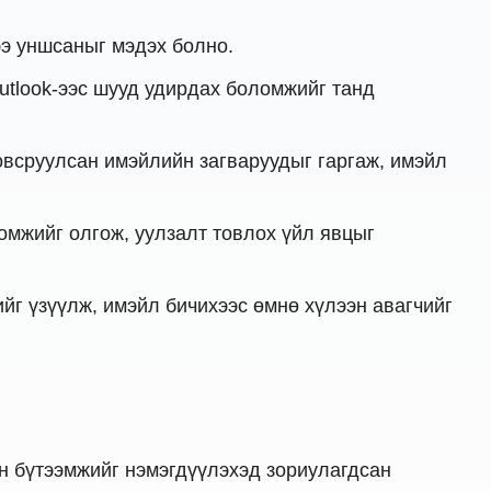
ээ уншсаныг мэдэх болно.
tlook-ээс шууд удирдах боломжийг танд
всруулсан имэйлийн загваруудыг гаргаж, имэйл
омжийг олгож, уулзалт товлох үйл явцыг
йг үзүүлж, имэйл бичихээс өмнө хүлээн авагчийг
йн бүтээмжийг нэмэгдүүлэхэд зориулагдсан