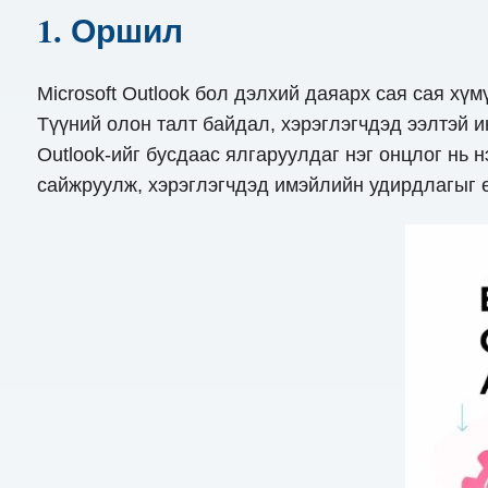
1. Оршил
Microsoft Outlook бол дэлхий даяарх сая сая хүм
Түүний олон талт байдал, хэрэглэгчдэд ээлтэй 
Outlook-ийг бусдаас ялгаруулдаг нэг онцлог нь 
сайжруулж, хэрэглэгчдэд имэйлийн удирдлагыг ө