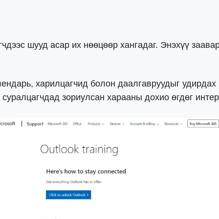
ээгчдээс шууд асар их нөөцөөр хангадаг. Энэхүү заава
алендарь, харилцагчид болон даалгавруудыг удирдах
суралцагчдад зориулсан харааны дохио өгдөг интера