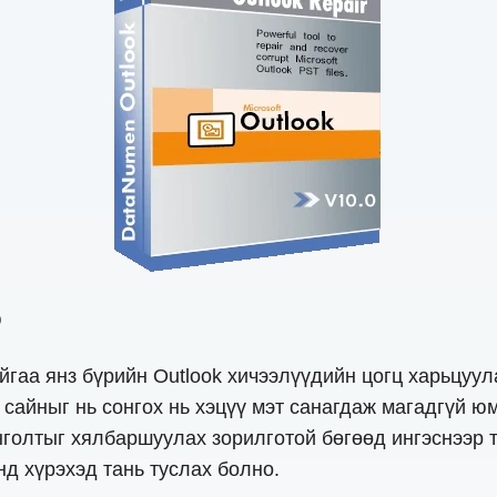
о
йгаа янз бүрийн Outlook хичээлүүдийн цогц харьцуу
сайныг нь сонгох нь хэцүү мэт санагдаж магадгүй ю
нголтыг хялбаршуулах зорилготой бөгөөд ингэснээр 
д хүрэхэд тань туслах болно.