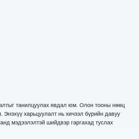
лалтыг танилцуулах явдал юм. Олон тооны нөөц
м. Энэхүү харьцуулалт нь хичээл бүрийн давуу
танд мэдээлэлтэй шийдвэр гаргахад туслах