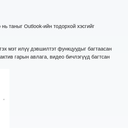
р нь таныг Outlook-ийн тодорхой хэсгийг
 гэх мэт илүү дэвшилтэт функцуудыг багтаасан
ктив гарын авлага, видео бичлэгүүд багтсан