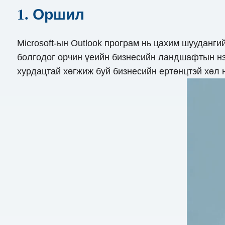
1. Оршил
Microsoft-ын Outlook програм нь цахим шууданг
болгодог орчин үеийн бизнесийн ландшафтын нэг
хурдацтай хөгжиж буй бизнесийн ертөнцтэй хөл 