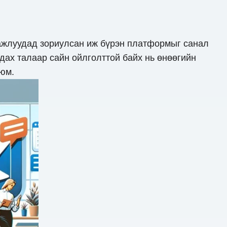
н ажлуудад зориулсан иж бүрэн платформыг санал
дах талаар сайн ойлголттой байх нь өнөөгийн
 юм.