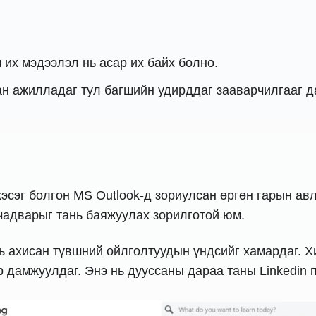
 их мэдээлэл нь асар их байх болно.
ан ажилладаг тул багшийн удирддаг зааварчилгааг 
г хэсэг болгон MS Outlook-д зориулсан өргөн гарын а
 чадварыг тань баяжуулах зорилготой юм.
рс нь ахисан түвшний ойлголтуудын үндсийг хамардаг.
 дамжуулдаг. Энэ нь дууссаны дараа таны Linkedin