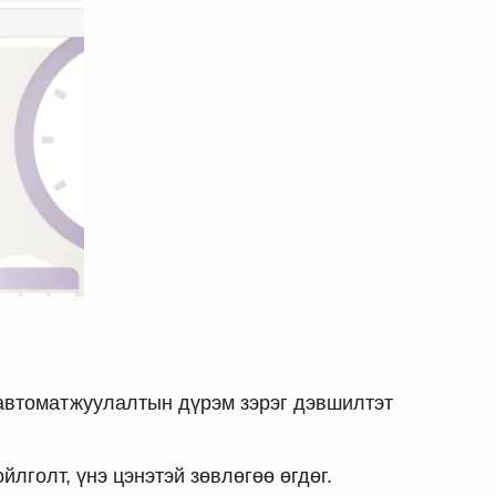
 автоматжуулалтын дүрэм зэрэг дэвшилтэт
лголт, үнэ цэнэтэй зөвлөгөө өгдөг.