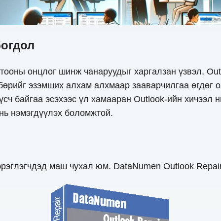
богдол
 тооны онцлог шинж чанаруудыг харгалзан үзвэл, Out
лбөрийг эзэмших алхам алхмаар зааварчилгаа өгдөг о
сч байгаа эсэхээс үл хамааран Outlook-ийн хичээл 
нь нэмэгдүүлэх боломжтой.
хэрэглэгчдэд маш чухал юм. DataNumen Outlook Repai