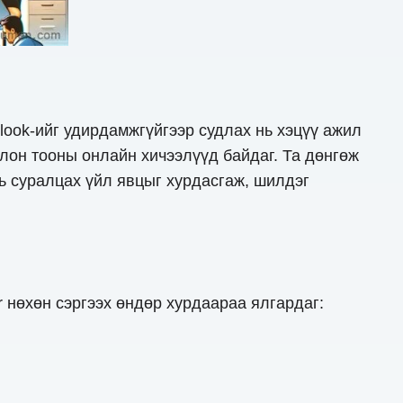
look-ийг удирдамжгүйгээр судлах нь хэцүү ажил
лон тооны онлайн хичээлүүд байдаг. Та дөнгөж
нь суралцах үйл явцыг хурдасгаж, шилдэг
r нөхөн сэргээх өндөр хурдаараа ялгардаг: