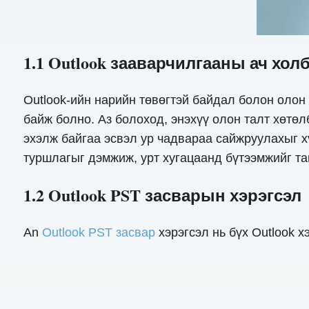
1.1 Outlook зааварчилгааны ач хол
Outlook-ийн нарийн төвөгтэй байдал болон олон
байж болно. Аз болоход, энэхүү олон талт хөтө
эхэлж байгаа эсвэл ур чадвараа сайжруулахыг хү
туршлагыг дэмжиж, урт хугацаанд бүтээмжийг та
1.2 Outlook PST засварын хэрэгсэл
An
Outlook PST засвар
хэрэгсэл нь бүх Outlook 