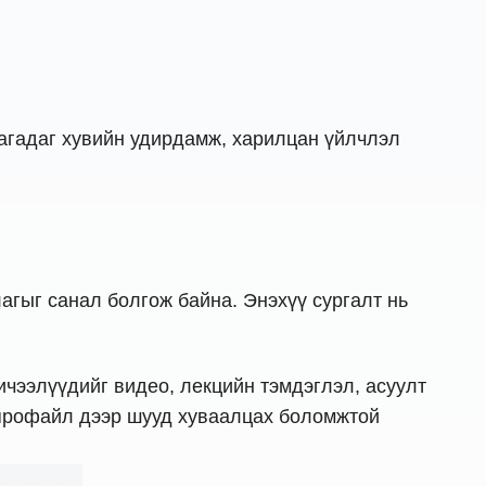
дагадаг хувийн удирдамж, харилцан үйлчлэл
влагыг санал болгож байна. Энэхүү сургалт нь
 Хичээлүүдийг видео, лекцийн тэмдэглэл, асуулт
 профайл дээр шууд хуваалцах боломжтой