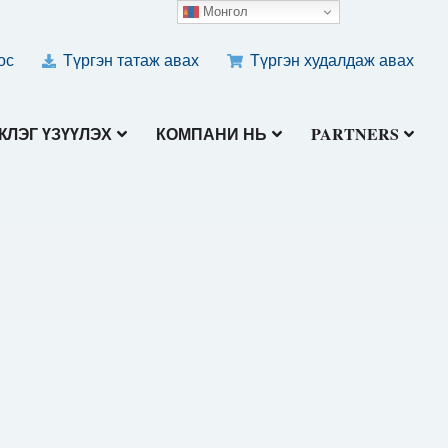
Монгол
ос
Түргэн татаж авах
Түргэн худалдаж авах
ЛЭГ ҮЗҮҮЛЭХ
КОМПАНИ НЬ
PARTNERS