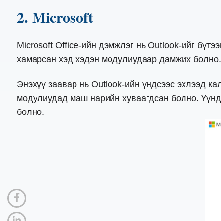
2. Microsoft
Microsoft Office-ийн дэмжлэг нь Outlook-ийг бүт
хамарсан хэд хэдэн модулиудаар дамжих болно.
Энэхүү заавар нь Outlook-ийн үндсээс эхлээд к
модулиудад маш нарийн хуваагдсан болно. Үүнд 
болно.