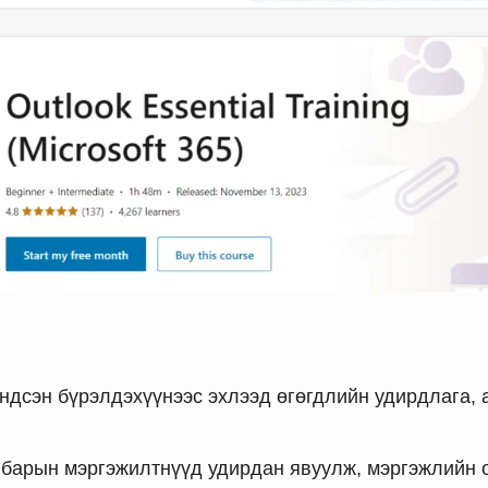
үндсэн бүрэлдэхүүнээс эхлээд өгөгдлийн удирдлага,
барын мэргэжилтнүүд удирдан явуулж, мэргэжлийн ой