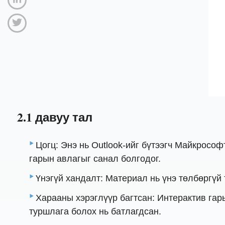
2.1 давуу тал
Цогц: Энэ нь Outlook-ийг бүтээгч Майкросо
гарын авлагыг санал болгодог.
Үнэгүй хандалт: Материал нь үнэ төлбөргүй 
Харааны хэрэглүүр багтсан: Интерактив гар
туршлага болох нь батлагдсан.