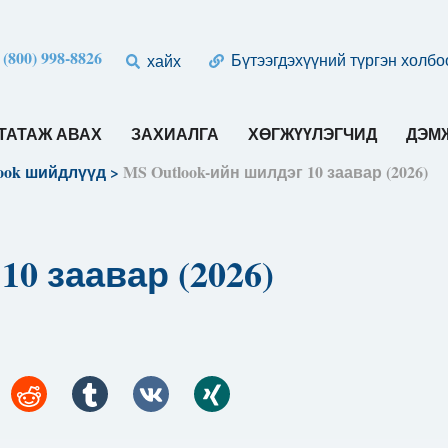
 (800) 998-8826
Бүтээгдэхүүний түргэн холбо
хайх
ТАТАЖ АВАХ
ЗАХИАЛГА
ХӨГЖҮҮЛЭГЧИД
ДЭМЖ
look шийдлүүд
>
MS Outlook-ийн шилдэг 10 заавар (2026)
10 заавар (2026)