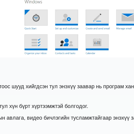
фтоос шууд хийгдсэн тул энэхүү заавар нь програм х
тул хүн бүрт хүртээмжтэй болгодог.
ын авлага, видео бичлэгийн тусламжтайгаар энэхүү 