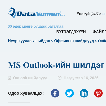
Үнэгүй (24/7):
+1
30 өдөр мөнгө буцааж баталгаа
БҮТЭЭГДЭХҮҮН
ФАЙЛ 
Нүүр хуудас
>
шийдэл
>
Оффисын шийдлүүд
>
Out
MS Outlook-ийн шилдэг 
Outlook шийдлүүд
Нэгдүгээр 16, 2026
Одоо хуваалцах: