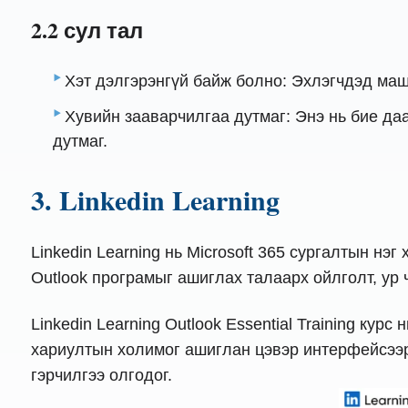
2.2 сул тал
Хэт дэлгэрэнгүй байж болно: Эхлэгчдэд маш
Хувийн зааварчилгаа дутмаг: Энэ нь бие да
дутмаг.
3. Linkedin Learning
Linkedin Learning нь Microsoft 365 сургалтын нэ
Outlook програмыг ашиглах талаарх ойлголт, ур
Linkedin Learning Outlook Essential Training ку
хариултын холимог ашиглан цэвэр интерфейсээр
гэрчилгээ олгодог.