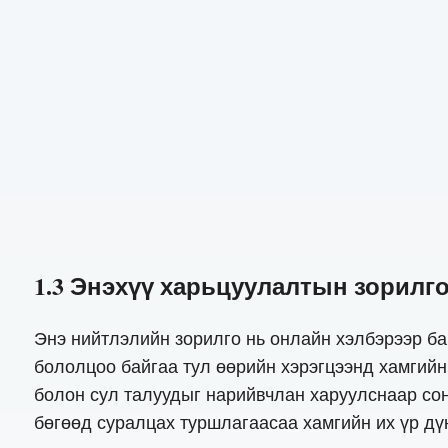
1.3 Энэхүү харьцуулалтын зорилг
Энэ нийтлэлийн зорилго нь онлайн хэлбэрээр ба
бололцоо байгаа тул өөрийн хэрэгцээнд хамгийн 
болон сул талуудыг нарийвчлан харуулснаар со
бөгөөд суралцах туршлагаасаа хамгийн их үр дүн