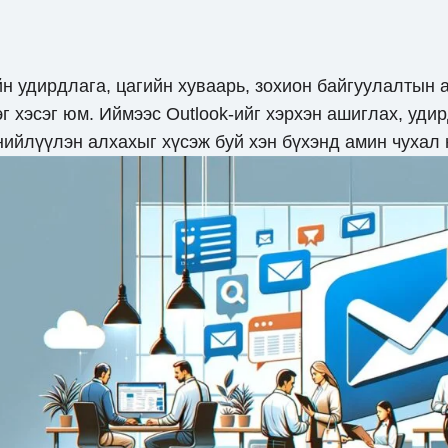
ийн удирдлага, цагийн хуваарь, зохион байгуулалты
 хэсэг юм. Иймээс Outlook-ийг хэрхэн ашиглах, удир
нийлүүлэн алхахыг хүсэж буй хэн бүхэнд амин чухал