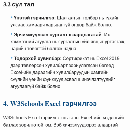
3.2 сул тал
Үнэтэй гэрчилгээ:
Шалгалтын төлбөр нь тухайн
улсаас хамаарч харьцангуй өндөр байж болно.
Эрчимжүүлсэн сургалт шаардлагатай:
Их
хэмжээний агуулга нь сургалтын үйл явцыг уртасгаж,
нарийн төвөгтэй болгож чадна.
Тодорхой хувилбар:
Сертификат нь Excel 2019
дээр төвлөрсөн хувилбарт зориулагдсан бөгөөд
Excel-ийн дараагийн хувилбаруудын хамгийн
сүүлийн үеийн функцууд эсвэл шинэчлэлтүүдийг
агуулаагүй байж болно.
4. W3Schools Excel гэрчилгээ
W3Schools Excel гэрчилгээ нь таны Excel-ийн мэдлэгийг
батлах зорилготой юм. Вэб хичээлүүдээрээ алдартай