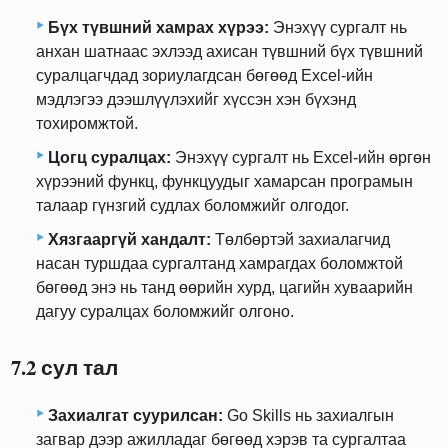
Бүх түвшний хамрах хүрээ:
Энэхүү сургалт нь
анхан шатнаас эхлээд ахисан түвшний бүх түвшний
суралцагчдад зориулагдсан бөгөөд Excel-ийн
мэдлэгээ дээшлүүлэхийг хүссэн хэн бүхэнд
тохиромжтой.
Цогц суралцах:
Энэхүү сургалт нь Excel-ийн өргөн
хүрээний функц, функцуудыг хамарсан програмын
талаар гүнзгий судлах боломжийг олгодог.
Хязгааргүй хандалт:
Төлбөртэй захиалагчид
насан туршдаа сургалтанд хамрагдах боломжтой
бөгөөд энэ нь танд өөрийн хурд, цагийн хуваарийн
дагуу суралцах боломжийг олгоно.
7.2 сул тал
Захиалгат суурилсан:
Go Skills нь захиалгын
загвар дээр ажилладаг бөгөөд хэрэв та сургалтаа