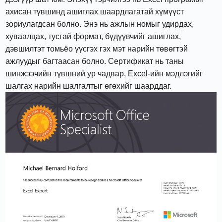
ахисан түвшинд ашиглах шаардлагатай хүмүүст
зориулагдсан болно. Энэ нь ажлын номыг удирдах,
хуваалцах, тусгай формат, бүдүүвчийг ашиглах,
дэвшилтэт томьёо үүсгэх гэх мэт нарийн төвөгтэй
ажлуудыг багтаасан болно. Сертификат нь таны
шинжээчийн түвшний ур чадвар, Excel-ийн мэдлэгийг
шалгах нарийн шалгалтыг өгөхийг шаарддаг.