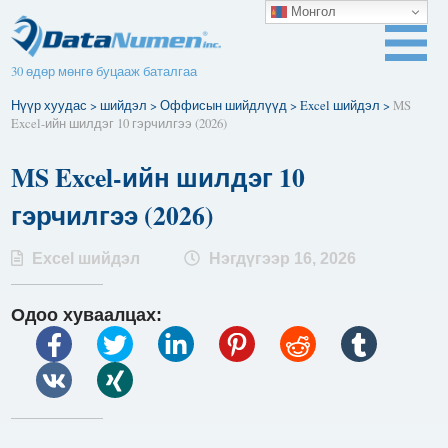
Монгол
30 өдөр мөнгө буцааж баталгаа
Нүүр хуудас
>
шийдэл
>
Оффисын шийдлүүд
>
Excel шийдэл
>
MS
Excel-ийн шилдэг 10 гэрчилгээ (2026)
MS Excel-ийн шилдэг 10
гэрчилгээ (2026)
Excel шийдэл
Нэгдүгээр 16, 2026
Одоо хуваалцах: