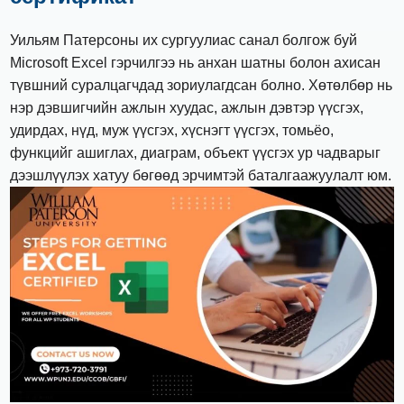
Уильям Патерсоны их сургуулиас санал болгож буй
Microsoft Excel гэрчилгээ нь анхан шатны болон ахисан
түвшний суралцагчдад зориулагдсан болно. Хөтөлбөр нь
нэр дэвшигчийн ажлын хуудас, ажлын дэвтэр үүсгэх,
удирдах, нүд, муж үүсгэх, хүснэгт үүсгэх, томьёо,
функцийг ашиглах, диаграм, объект үүсгэх ур чадварыг
дээшлүүлэх хатуу бөгөөд эрчимтэй баталгаажуулалт юм.