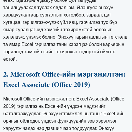
өгөх, тэдгээрийн давуу болон сул талуудыг
танилцуулахад туслах явдал юм. Ялангуяа энэхүү
харьцуулалтаар сургалтын хөтөлбөр, зардал, цаг
хугацаа, гэрчилгээжүүлэх үйл явц, гэрчилгээ тус бүр
ямар суралцагчид хамгийн тохиромжтой болохыг
хэлэлцэж, үнэлэх болно. Энэхүү гарын авлагын төгсгөлд
та ямар Excel гэрчилгээ таны хэрэгцээ болон карьерын
зорилгод хамгийн сайн тохирохыг тодорхой ойлгох
ёстой.
2. Microsoft Office-ийн мэргэжилтэн:
Excel Associate (Office 2019)
Microsoft Office-ийн мэргэжилтэн: Excel Associate (Office
2019) гэрчилгээ нь Excel-ийн үндсэн мэдлэгийг
баталгаажуулдаг. Энэхүү итгэмжлэл нь таныг Excel-ийн
орчныг ойлгодог, үндсэн функцүүдийн зөв хэрэглээг
харуулж чадах нэр дэвшигчээр тодруулдаг. Энэхүү