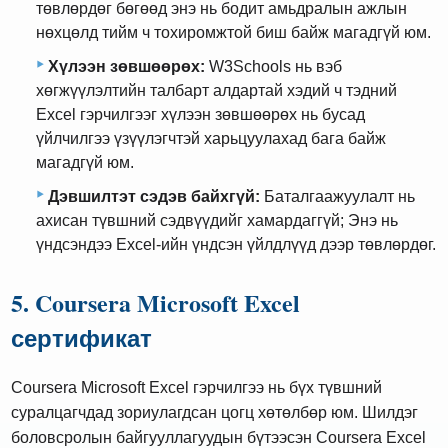
төвлөрдөг бөгөөд энэ нь бодит амьдралын ажлын
нөхцөлд тийм ч тохиромжтой биш байж магадгүй юм.
Хүлээн зөвшөөрөх:
W3Schools нь вэб
хөгжүүлэлтийн талбарт алдартай хэдий ч тэдний
Excel гэрчилгээг хүлээн зөвшөөрөх нь бусад
үйлчилгээ үзүүлэгчтэй харьцуулахад бага байж
магадгүй юм.
Дэвшилтэт сэдэв байхгүй:
Баталгаажуулалт нь
ахисан түвшний сэдвүүдийг хамардаггүй; Энэ нь
үндсэндээ Excel-ийн үндсэн үйлдлүүд дээр төвлөрдөг.
5. Coursera Microsoft Excel
сертификат
Coursera Microsoft Excel гэрчилгээ нь бүх түвшний
суралцагчдад зориулагдсан цогц хөтөлбөр юм. Шилдэг
боловсролын байгууллагуудын бүтээсэн Coursera Excel