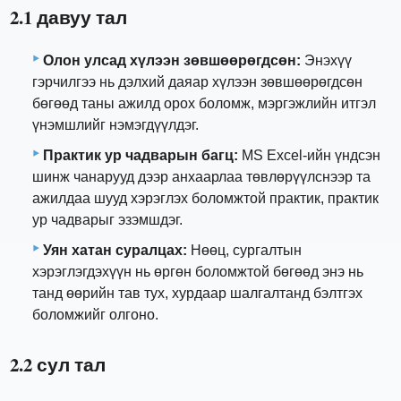
2.1 давуу тал
Олон улсад хүлээн зөвшөөрөгдсөн:
Энэхүү
гэрчилгээ нь дэлхий даяар хүлээн зөвшөөрөгдсөн
бөгөөд таны ажилд орох боломж, мэргэжлийн итгэл
үнэмшлийг нэмэгдүүлдэг.
Практик ур чадварын багц:
MS Excel-ийн үндсэн
шинж чанарууд дээр анхаарлаа төвлөрүүлснээр та
ажилдаа шууд хэрэглэх боломжтой практик, практик
ур чадварыг эзэмшдэг.
Уян хатан суралцах:
Нөөц, сургалтын
хэрэглэгдэхүүн нь өргөн боломжтой бөгөөд энэ нь
танд өөрийн тав тух, хурдаар шалгалтанд бэлтгэх
боломжийг олгоно.
2.2 сул тал