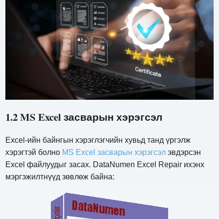
1.2 MS Excel засварын хэрэгсэл
Excel-ийн байнгын хэрэглэгчийн хувьд танд үргэлж
хэрэгтэй болно
MS Excel засварын хэрэгсэл
эвдэрсэн
Excel файлуудыг засах. DataNumen Excel Repair ихэнх
мэргэжилтнүүд зөвлөж байна: