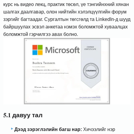
курс нь видео лекц, практик төсөл, үе тэнгийнхний хянан
шалгах даалгавар, олон нийтийн хэлэлцүүлгийн форум
зэргийг багтаадаг. Сургалтын төгсгөлд та LinkedIn-д шууд
байршуулах эсвэл анкетаа нэмэх боломжтой хуваалцах
боломжтой гэрчилгээ авах болно.
5.1 давуу тал
Дээд зэрэглэлийн багш нар:
Хичээлийг нэр