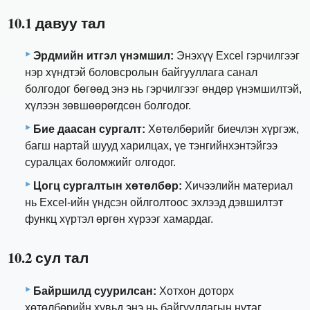
10.1 давуу тал
Эрдмийн итгэл үнэмшил:
Энэхүү Excel гэрчилгээг
нэр хүндтэй боловсролын байгууллага санал
болгодог бөгөөд энэ нь гэрчилгээг өндөр үнэмшилтэй,
хүлээн зөвшөөрөгдсөн болгодог.
Бие даасан сургалт:
Хөтөлбөрийг биечлэн хүргэж,
багш нартай шууд харилцах, үе тэнгийнхэнтэйгээ
суралцах боломжийг олгодог.
Цогц сургалтын хөтөлбөр:
Хичээлийн материал
нь Excel-ийн үндсэн ойлголтоос эхлээд дэвшилтэт
функц хүртэл өргөн хүрээг хамардаг.
10.2 сул тал
Байршилд суурилсан:
Хотхон доторх
хөтөлбөрийн хувьд энэ нь байгууллагын нутаг