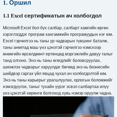
1. Оршил
1.1 Excel сертификатын ач холбогдол
Microsoft Excel бол бүх салбар, салбарт хамгийн өргөн
хэрэглэгддэг програм хангамжийн програмуудын нэг юм.
Excel гэрчилгээ нь таны ур чадварын түвшинг баталж,
таны анкетад маш үнэ цэнэтэй гэрчилгээ нэмснээр
өнөөгийн өрсөлдөөнт ертөнцөд мэргэжлийн давуу талыг
танд олгоно. Энэ нь таны өгөгдлийг боловсруулах,
шинжлэх чадварыг харуулдаг бөгөөд энэ нь бизнесийн
шийдвэр гаргах үйл явцад чухал ач холбогдолтой юм.
Энэ нь таны карьерыг урагшлуулах, орлогын боломжийг
нэмэгдүүлэх, таныг тухайн үүрэг эсвэл салбартаа илүү
үнэ цэнэтэй хөрөнгө болгоход хувь нэмэр оруулж чадна.