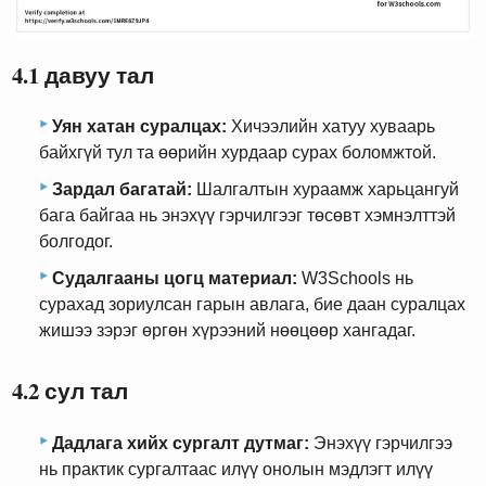
4.1 давуу тал
Уян хатан суралцах:
Хичээлийн хатуу хуваарь
байхгүй тул та өөрийн хурдаар сурах боломжтой.
Зардал багатай:
Шалгалтын хураамж харьцангуй
бага байгаа нь энэхүү гэрчилгээг төсөвт хэмнэлттэй
болгодог.
Судалгааны цогц материал:
W3Schools нь
сурахад зориулсан гарын авлага, бие даан суралцах
жишээ зэрэг өргөн хүрээний нөөцөөр хангадаг.
4.2 сул тал
Дадлага хийх сургалт дутмаг:
Энэхүү гэрчилгээ
нь практик сургалтаас илүү онолын мэдлэгт илүү