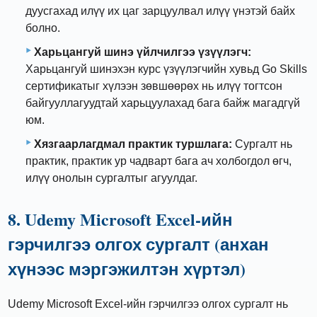
дуусгахад илүү их цаг зарцуулвал илүү үнэтэй байх
болно.
Харьцангуй шинэ үйлчилгээ үзүүлэгч:
Харьцангуй шинэхэн курс үзүүлэгчийн хувьд Go Skills
сертификатыг хүлээн зөвшөөрөх нь илүү тогтсон
байгууллагуудтай харьцуулахад бага байж магадгүй
юм.
Хязгаарлагдмал практик туршлага:
Сургалт нь
практик, практик ур чадварт бага ач холбогдол өгч,
илүү онолын сургалтыг агуулдаг.
8. Udemy Microsoft Excel-ийн
гэрчилгээ олгох сургалт (анхан
хүнээс мэргэжилтэн хүртэл)
Udemy Microsoft Excel-ийн гэрчилгээ олгох сургалт нь