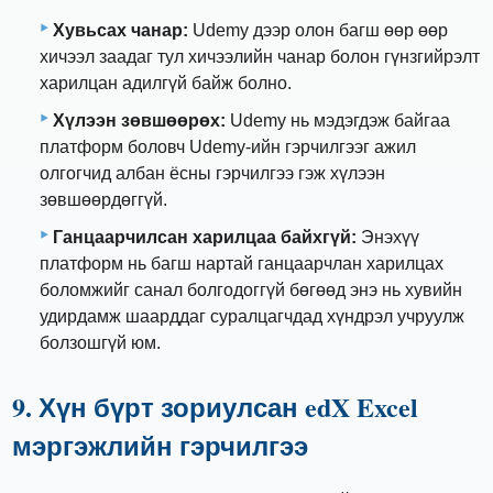
Хувьсах чанар:
Udemy дээр олон багш өөр өөр
хичээл заадаг тул хичээлийн чанар болон гүнзгийрэлт
харилцан адилгүй байж болно.
Хүлээн зөвшөөрөх:
Udemy нь мэдэгдэж байгаа
платформ боловч Udemy-ийн гэрчилгээг ажил
олгогчид албан ёсны гэрчилгээ гэж хүлээн
зөвшөөрдөггүй.
Ганцаарчилсан харилцаа байхгүй:
Энэхүү
платформ нь багш нартай ганцаарчлан харилцах
боломжийг санал болгодоггүй бөгөөд энэ нь хувийн
удирдамж шаарддаг суралцагчдад хүндрэл учруулж
болзошгүй юм.
9. Хүн бүрт зориулсан edX Excel
мэргэжлийн гэрчилгээ