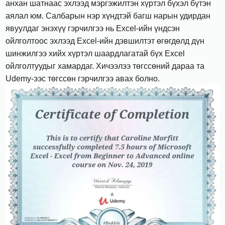
анхан шатнаас эхлээд мэргэжилтэн хүртэл бүхэл бүтэн
аялал юм. Салбарын нэр хүндтэй багш нарын удирдан
явуулдаг энэхүү гэрчилгээ нь Excel-ийн үндсэн
ойлголтоос эхлээд Excel-ийн дэвшилтэт өгөгдөлд дүн
шинжилгээ хийх хүртэл шаардлагатай бүх Excel
ойлголтуудыг хамардаг. Хичээлээ төгссөний дараа та
Udemy-ээс төгссөн гэрчилгээ авах болно.