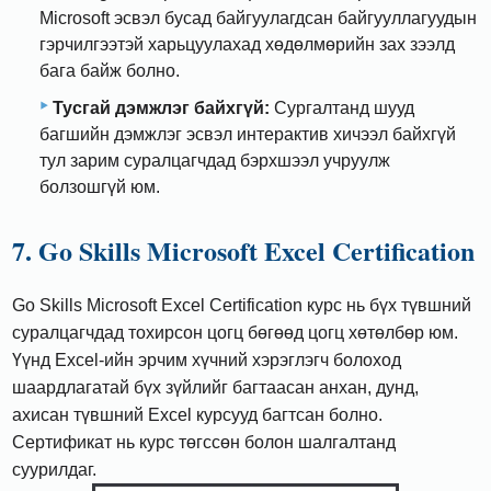
Microsoft эсвэл бусад байгуулагдсан байгууллагуудын
гэрчилгээтэй харьцуулахад хөдөлмөрийн зах зээлд
бага байж болно.
Тусгай дэмжлэг байхгүй:
Сургалтанд шууд
багшийн дэмжлэг эсвэл интерактив хичээл байхгүй
тул зарим суралцагчдад бэрхшээл учруулж
болзошгүй юм.
7. Go Skills Microsoft Excel Certification
Go Skills Microsoft Excel Certification курс нь бүх түвшний
суралцагчдад тохирсон цогц бөгөөд цогц хөтөлбөр юм.
Үүнд Excel-ийн эрчим хүчний хэрэглэгч болоход
шаардлагатай бүх зүйлийг багтаасан анхан, дунд,
ахисан түвшний Excel курсууд багтсан болно.
Сертификат нь курс төгссөн болон шалгалтанд
суурилдаг.