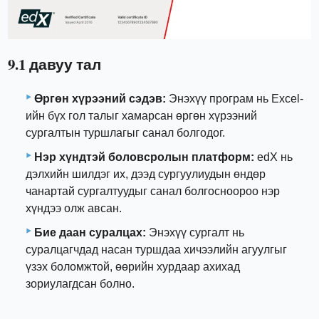
9.1 давуу тал
Өргөн хүрээний сэдэв:
Энэхүү програм нь Excel-
ийн бүх гол талыг хамарсан өргөн хүрээний
сургалтын туршлагыг санал болгодог.
Нэр хүндтэй боловсролын платформ:
edX нь
дэлхийн шилдэг их, дээд сургуулиудын өндөр
чанартай сургалтуудыг санал болгосноороо нэр
хүндээ олж авсан.
Бие даан суралцах:
Энэхүү сургалт нь
суралцагчдад насан туршдаа хичээлийн агуулгыг
үзэх боломжтой, өөрийн хурдаар ахихад
зориулагдсан болно.