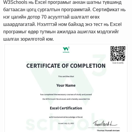
W3Schools нь Excel програмыг анхан шатны түвшинд
багтаасан цогц сургалтын программтай. Сертификат нь
нэг цагийн дотор 70 асуулттай шалгалт өгөх
шаардлагатай. Нээлттэй ном байхад энэ тест нь Excel
програмыг өдөр тутмын ажилдаа ашиглах мэдлэгийг
шалгах зорилготой юм.