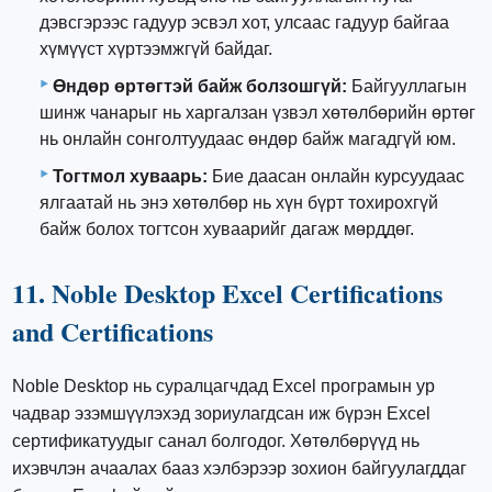
дэвсгэрээс гадуур эсвэл хот, улсаас гадуур байгаа
хүмүүст хүртээмжгүй байдаг.
Өндөр өртөгтэй байж болзошгүй:
Байгууллагын
шинж чанарыг нь харгалзан үзвэл хөтөлбөрийн өртөг
нь онлайн сонголтуудаас өндөр байж магадгүй юм.
Тогтмол хуваарь:
Бие даасан онлайн курсуудаас
ялгаатай нь энэ хөтөлбөр нь хүн бүрт тохирохгүй
байж болох тогтсон хуваарийг дагаж мөрддөг.
11. Noble Desktop Excel Certifications
and Certifications
Noble Desktop нь суралцагчдад Excel програмын ур
чадвар эзэмшүүлэхэд зориулагдсан иж бүрэн Excel
сертификатуудыг санал болгодог. Хөтөлбөрүүд нь
ихэвчлэн ачаалах бааз хэлбэрээр зохион байгуулагддаг