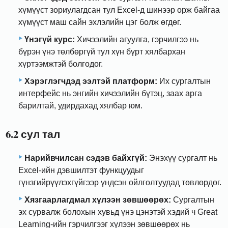
хүмүүст зориулагдсан тул Excel-д шинээр орж байгаа
хүмүүст маш сайн эхлэлийн цэг болж өгдөг.
Үнэгүй курс:
Хичээлийн агуулга, гэрчилгээ нь
бүрэн үнэ төлбөргүй тул хүн бүрт хялбархан
хүртээмжтэй болгодог.
Хэрэглэгчдэд ээлтэй платформ:
Их сургалтын
интерфейс нь энгийн хичээлийн бүтэц, заах арга
барилтай, удирдахад хялбар юм.
6.2 сул тал
Нарийвчилсан сэдэв байхгүй:
Энэхүү сургалт нь
Excel-ийн дэвшилтэт функцуудыг
гүнзгийрүүлэхгүйгээр үндсэн ойлголтуудад төвлөрдөг.
Хязгаарлагдмал хүлээн зөвшөөрөх:
Сургалтын
эх сурвалж болохын хувьд үнэ цэнэтэй хэдий ч Great
Learning-ийн гэрчилгээг хүлээн зөвшөөрөх нь