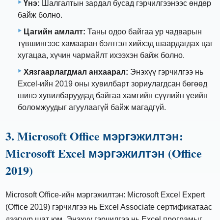
Үнэ:
Шалгалтын зардал бусад гэрчилгээнээс өндөр
байж болно.
Цагийн амлалт:
Таны одоо байгаа ур чадварын
түвшингээс хамааран бэлтгэл хийхэд шаардагдах цаг
хугацаа, хүчин чармайлт ихээхэн байж болно.
Хязгаарлагдмал анхаарал:
Энэхүү гэрчилгээ нь
Excel-ийн 2019 оны хувилбарт зориулагдсан бөгөөд
шинэ хувилбаруудад байгаа хамгийн сүүлийн үеийн
боломжуудыг агуулаагүй байж магадгүй.
3. Microsoft Office мэргэжилтэн:
Microsoft Excel мэргэжилтэн (Office
2019)
Microsoft Office-ийн мэргэжилтэн: Microsoft Excel Expert
(Office 2019) гэрчилгээ нь Excel Associate сертификатаас
дээгүүр шат юм. Энэхүү гэрчилгээ нь Excel програмыг