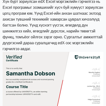
Хүн бүрт зориулсан edX Excel мэргэжлийн гэрчилгээ нь
Excel програмыг эзэмшихийг хүсч буй хүмүүст зориулсан
цогц програм юм. Үүнд Excel-ийн анхан шатнаас эхлээд
ахисан түвшний техникийг хамарсан цуврал хичээлүүд
багтсан болно. Үүнд хүснэгт үүсгэх, өгөгдөлд дүн
шинжилгээ хийх, өгөгдлийг дүрслэх, нарийн төвөгтэй
функц, томъёог ойлгох зэрэг орно. Сургалтыг амжилттай
дүүргэсний дараа суралцагчид edX-ээс мэргэжлийн
гэрчилгээ авдаг.