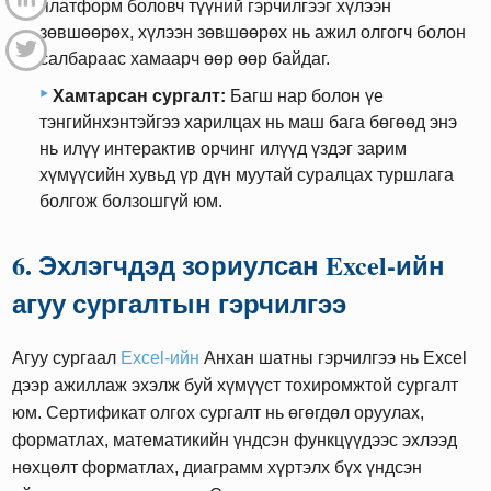
платформ боловч түүний гэрчилгээг хүлээн
зөвшөөрөх, хүлээн зөвшөөрөх нь ажил олгогч болон
салбараас хамаарч өөр өөр байдаг.
Хамтарсан сургалт:
Багш нар болон үе
тэнгийнхэнтэйгээ харилцах нь маш бага бөгөөд энэ
нь илүү интерактив орчинг илүүд үздэг зарим
хүмүүсийн хувьд үр дүн муутай суралцах туршлага
болгож болзошгүй юм.
6. Эхлэгчдэд зориулсан Excel-ийн
агуу сургалтын гэрчилгээ
Агуу сургаал
Excel-ийн
Анхан шатны гэрчилгээ нь Excel
дээр ажиллаж эхэлж буй хүмүүст тохиромжтой сургалт
юм. Сертификат олгох сургалт нь өгөгдөл оруулах,
форматлах, математикийн үндсэн функцүүдээс эхлээд
нөхцөлт форматлах, диаграмм хүртэлх бүх үндсэн