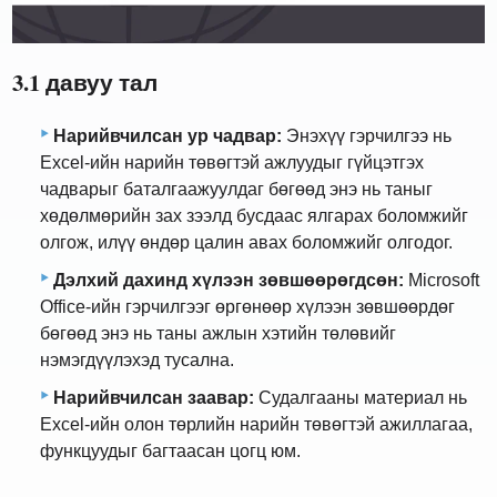
3.1 давуу тал
Нарийвчилсан ур чадвар:
Энэхүү гэрчилгээ нь
Excel-ийн нарийн төвөгтэй ажлуудыг гүйцэтгэх
чадварыг баталгаажуулдаг бөгөөд энэ нь таныг
хөдөлмөрийн зах зээлд бусдаас ялгарах боломжийг
олгож, илүү өндөр цалин авах боломжийг олгодог.
Дэлхий дахинд хүлээн зөвшөөрөгдсөн:
Microsoft
Office-ийн гэрчилгээг өргөнөөр хүлээн зөвшөөрдөг
бөгөөд энэ нь таны ажлын хэтийн төлөвийг
нэмэгдүүлэхэд тусална.
Нарийвчилсан заавар:
Судалгааны материал нь
Excel-ийн олон төрлийн нарийн төвөгтэй ажиллагаа,
функцуудыг багтаасан цогц юм.