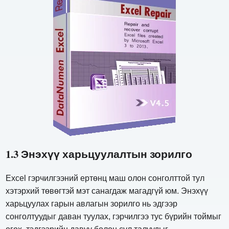
1.3 Энэхүү харьцуулалтын зорилго
Excel гэрчилгээний ертөнц маш олон сонголттой тул
хэтэрхий төвөгтэй мэт санагдаж магадгүй юм. Энэхүү
харьцуулах гарын авлагын зорилго нь эдгээр
сонголтуудыг даван туулах, гэрчилгээ тус бүрийн тоймыг