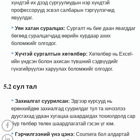
хүндтэй их дээд сургуулиудын нэр хүндтэй
профессорууд эсвэл салбарын тэргүүлэгчид
явуулдаг.
Уян хатан суралцах:
Сургалт нь бие даан явагддаг
бөгөөд суралцагчдад өөрийн хурдаар ахих
боломжийг олгодог.
Хүчтэй сургалтын хөтөлбөр:
Хөтөлбөр нь Excel-
ийн үндсэн болон ахисан түвшний сэдвүүдийг
гүнзгийрүүлэн харуулах боломжийг олгодог.
5.2 сул тал
Захиалгат суурилсан:
Эдгээр курсууд нь
ерөнхийдөө захиалгад суурилдаг тул та хичээлээ
дуусгахад удаан хугацаа шаардагдах тохиолдолд сар
бүр төлбөр төлөх шаардлагатай гэсэн үг юм.
Гэрчилгээний үнэ цэнэ:
Coursera бол алдартай