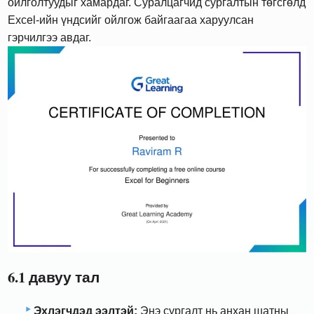
ойлголтуудыг хамардаг. Суралцагчид сургалтын төгсгөлд
Excel-ийн үндсийг ойлгож байгаагаа харуулсан
гэрчилгээ авдаг.
6.1 давуу тал
Эхлэгчдэд ээлтэй:
Энэ сургалт нь анхан шатны