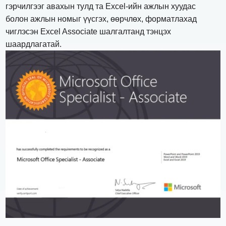
гэрчилгээг авахын тулд та Excel-ийн ажлын хуудас
болон ажлын номыг үүсгэх, өөрчлөх, форматлахад
чиглэсэн Excel Associate шалгалтанд тэнцэх
шаардлагатай.