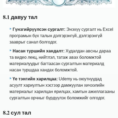
8.1 давуу тал
Гүнзгийрүүлсэн сургалт:
Энэхүү сургалт нь Excel
програмын бүх талын дэлгэрэнгүй, дэлгэрэнгүй
зааврыг санал болгодог.
Насан туршийн хандалт:
Худалдан авсны дараа
та видео лекц, нийтлэл, татаж авах боломжтой
материалуудыг багтаасан сургалтын материалд
насан туршдаа хандах боломжтой.
Үе тэнгийн харилцаа:
Udemy нь оюутнуудад
асуулт хариултын хэсгээр дамжуулан хичээлийн
материалыг харилцан ярилцах, хамтын ажиллагааны
сургалтын орчныг бүрдүүлэх боломжийг олгодог.
8.2 сул тал