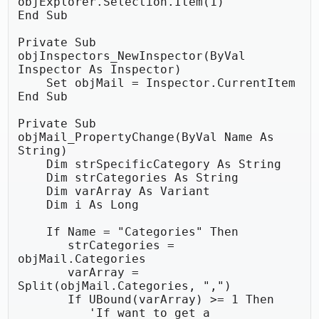
objExplorer.Selection.Item(1)

End Sub

Private Sub 
objInspectors_NewInspector(ByVal 
Inspector As Inspector)

    Set objMail = Inspector.CurrentItem

End Sub

Private Sub 
objMail_PropertyChange(ByVal Name As 
String)

    Dim strSpecificCategory As String

    Dim strCategories As String

    Dim varArray As Variant

    Dim i As Long

    If Name = "Categories" Then

       strCategories = 
objMail.Categories

       varArray = 
Split(objMail.Categories, ",")

       If UBound(varArray) >= 1 Then

          'If want to get a 