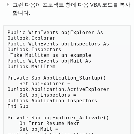
그런 다음이 프로젝트 창에 다음 VBA 코드를 복사
합니다.
Public WithEvents objExplorer As 
Outlook.Explorer

Public WithEvents objInspectors As 
Outlook.Inspectors

'Take Mailitem as an example

Public WithEvents objMail As 
Outlook.MailItem

Private Sub Application_Startup()

    Set objExplorer = 
Outlook.Application.ActiveExplorer

    Set objInspectors = 
Outlook.Application.Inspectors

End Sub

Private Sub objExplorer_Activate()

    On Error Resume Next

    Set objMail = 