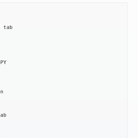
 tab



PY

n

ab
