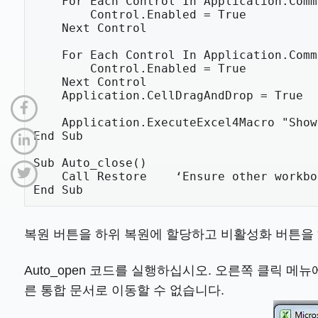
    For Each Control In Application.Comm
        Control.Enabled = True

    Next Control

    For Each Control In Application.Comm
        Control.Enabled = True

    Next Control

    Application.CellDragAndDrop = True

    Application.ExecuteExcel4Macro "Show
End Sub

Sub Auto_close()    

    Call Restore    ‘Ensure other workbo
End Sub
복원 버튼을 하위 복원에 할당하고 비활성화 버튼을 하위
Auto_open 코드를 실행하십시오. 오른쪽 클릭 
른 통합 문서로 이동할 수 없습니다.