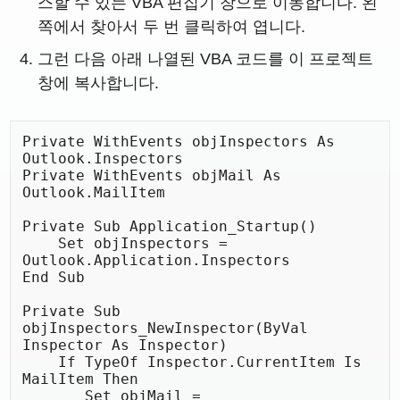
스할 수 있는 VBA 편집기 창으로 이동합니다. 왼
쪽에서 찾아서 두 번 클릭하여 엽니다.
그런 다음 아래 나열된 VBA 코드를 이 프로젝트
창에 복사합니다.
Private WithEvents objInspectors As 
Outlook.Inspectors

Private WithEvents objMail As 
Outlook.MailItem

Private Sub Application_Startup()

    Set objInspectors = 
Outlook.Application.Inspectors

End Sub

Private Sub 
objInspectors_NewInspector(ByVal 
Inspector As Inspector)

    If TypeOf Inspector.CurrentItem Is 
MailItem Then

       Set objMail = 