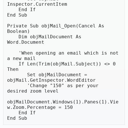
Inspector.CurrentItem

    End If

End Sub

Private Sub objMail_Open(Cancel As 
Boolean)

    Dim objMailDocument As 
Word.Document

    'When opening an email which is not 
a new mail

    If Len(Trim(objMail.Subject)) <> 0 
Then

       Set objMailDocument = 
objMail.GetInspector.WordEditor

       'Change "150" as per your 
desired zoom level

objMailDocument.Windows(1).Panes(1).Vie
w.Zoom.Percentage = 150

    End If

End Sub