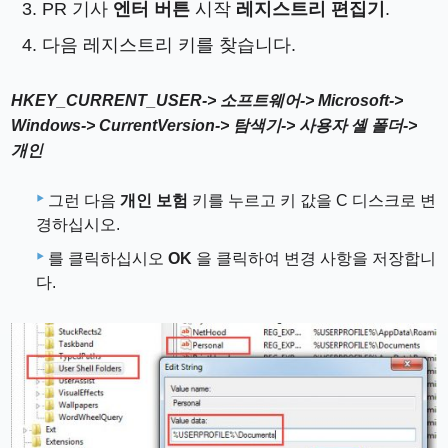
PR 기사
엔터 버튼
시작
레지스트리 편집기
.
다음 레지스트리 키를 찾습니다.
HKEY_CURRENT_USER-> 소프트웨어-> Microsoft-> ​​
Windows-> CurrentVersion-> 탐색기-> 사용자 셸 폴더->
개인
그런 다음
개인 보험
키를 누르고 키 값을 C 디스크로 변
경하십시오.
를 클릭하십시오
OK
을 클릭하여 변경 사항을 저장합니
다.