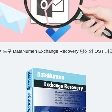
 도구 DataNumen Exchange Recovery 당신의 OS