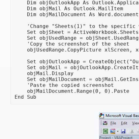
    Dim objOutlookApp As Outlook.Application

    Dim objMail As Outlook.MailItem

    Dim objMailDocument As Word.document

    'Change "Sheets(1)" to the specific worksheet number

    Set objSheet = ActiveWorkbook.Sheets(1)

    Set objUsedRange = objSheet.UsedRange

    'Copy the screenshot of the sheet

    objUsedRange.CopyPicture xlScreen, xlPicture

    Set objOutlookApp = CreateObject("Outlook.Application")

    Set objMail = objOutlookApp.CreateItem(olMailItem)

    objMail.Display

    Set objMailDocument = objMail.GetInspector.WordEditor

    'Paste the copied screenshot

    objMailDocument.Range(0, 0).Paste

End Sub