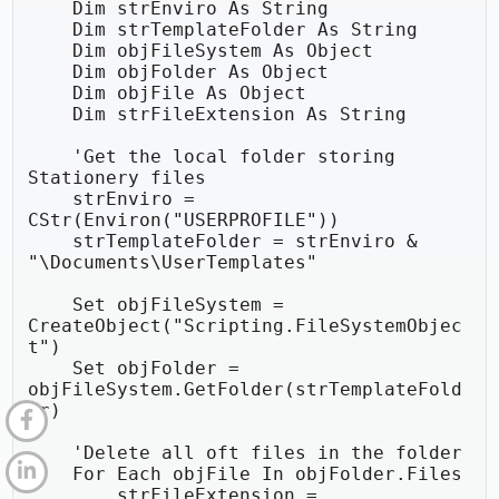
    Dim strEnviro As String

    Dim strTemplateFolder As String

    Dim objFileSystem As Object

    Dim objFolder As Object

    Dim objFile As Object

    Dim strFileExtension As String

    'Get the local folder storing 
Stationery files

    strEnviro = 
CStr(Environ("USERPROFILE"))

    strTemplateFolder = strEnviro & 
"\Documents\UserTemplates"

    Set objFileSystem = 
CreateObject("Scripting.FileSystemObjec
t")

    Set objFolder = 
objFileSystem.GetFolder(strTemplateFold
er)

    'Delete all oft files in the folder

    For Each objFile In objFolder.Files

        strFileExtension = 