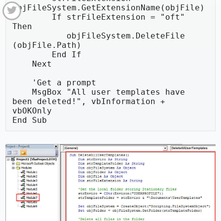
objFileSystem.GetExtensionName(objFile)

        If strFileExtension = "oft" 
Then

           objFileSystem.DeleteFile 
(objFile.Path)

        End If

    Next

    'Get a prompt

    MsgBox "All user templates have 
been deleted!", vbInformation + 
vbOKOnly

End Sub