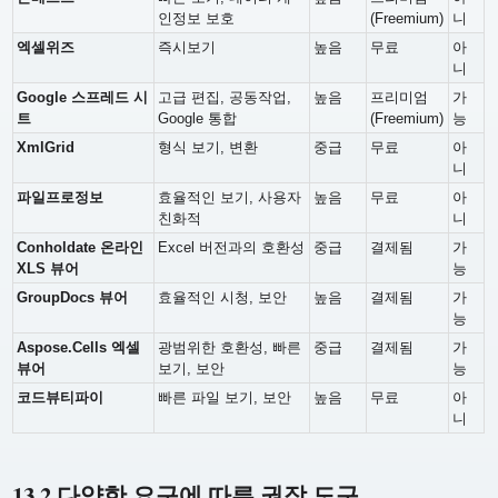
인정보 보호
(Freemium)
니
엑셀위즈
즉시보기
높음
무료
아
니
Google 스프레드 시
고급 편집, 공동작업,
높음
프리미엄
가
트
Google 통합
(Freemium)
능
XmlGrid
형식 보기, 변환
중급
무료
아
니
파일프로정보
효율적인 보기, 사용자
높음
무료
아
친화적
니
Conholdate 온라인
Excel 버전과의 호환성
중급
결제됨
가
XLS 뷰어
능
GroupDocs 뷰어
효율적인 시청, 보안
높음
결제됨
가
능
Aspose.Cells 엑셀
광범위한 호환성, 빠른
중급
결제됨
가
뷰어
보기, 보안
능
코드뷰티파이
빠른 파일 보기, 보안
높음
무료
아
니
13.2 다양한 요구에 따른 권장 도구