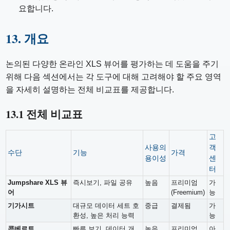
요합니다.
13. 개요
논의된 다양한 온라인 XLS 뷰어를 평가하는 데 도움을 주기
위해 다음 섹션에서는 각 도구에 대해 고려해야 할 주요 영역
을 자세히 설명하는 전체 비교표를 제공합니다.
13.1 전체 비교표
고
사용의
객
수단
기능
가격
용이성
센
터
Jumpshare XLS 뷰
즉시보기, 파일 공유
높음
프리미엄
가
어
(Freemium)
능
기가시트
대규모 데이터 세트 호
중급
결제됨
가
환성, 높은 처리 능력
능
콘베르트
빠른 보기, 데이터 개
높음
프리미엄
아