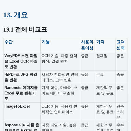
13. 개요
13.1 전체 비교표
수단
기능
사용의
가격
고객
용이성
센터
VeryPDF 스캔 파일
OCR 기술, 다중 출력
중급
결제됨
좋은
을 Excel OCR 파일
형식, 일괄 변환
로 변환
HiPDF로 JPG 파일
사용자 친화적인 인터
높음
무료
중급
을 변환
페이스, 고속 변환
Nanonets 이미지를
기계 학습, 다국어, 스
중급
제한적 무
좋은
Excel 무료 변환기
마트 데이터 구조화
료 및 유료
로
ImageToExcel
OCR 기능, 사용자 친
높음
제한적 무
만족
화적인 인터페이스
료 및 유료
스러
운
Aspose 이미지를 온
다중 파일 지원, 높은
중급
제한적 무
우수
라인으로 EXCEL로
정확도
료 및 유료
한