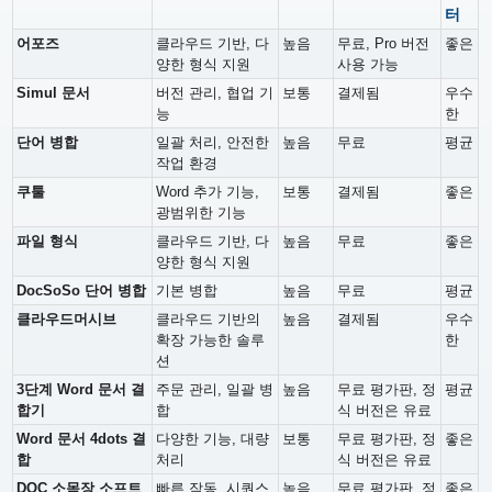
터
어포즈
클라우드 기반, 다
높음
무료, Pro 버전
좋은
양한 형식 지원
사용 가능
Simul 문서
버전 관리, 협업 기
보통
결제됨
우수
능
한
단어 병합
일괄 처리, 안전한
높음
무료
평균
작업 환경
쿠툴
Word 추가 기능,
보통
결제됨
좋은
광범위한 기능
파일 형식
클라우드 기반, 다
높음
무료
좋은
양한 형식 지원
DocSoSo 단어 병합
기본 병합
높음
무료
평균
클라우드머시브
클라우드 기반의
높음
결제됨
우수
확장 가능한 솔루
한
션
3단계 Word 문서 결
주문 관리, 일괄 병
높음
무료 평가판, 정
평균
합기
합
식 버전은 유료
Word 문서 4dots 결
다양한 기능, 대량
보통
무료 평가판, 정
좋은
합
처리
식 버전은 유료
DOC 소목장 소프트
빠른 작동, 시퀀스
높음
무료 평가판, 정
좋은