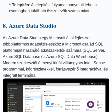
Telepítés:
A telepítési folyamat bonyolult lehet a
csomagban található összetevők száma miatt.
8. Azure Data Studio
Az Azure Data Studio egy Microsoft által fejlesztett,
többplatformos adatbázis-eszköz a Microsoft család SQL
platformjait használó adatszakértők számára (SQL Server,
Azure SQL Database és Azure SQL Data Warehouse).
Modern szerkesztői élményt kínál villámgyors IntelliSense
programmal, kódrészletekkel, forrásvezérlő integrációval és
integrált terminállal.