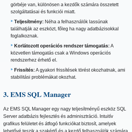
görbéje van, különösen a kezdők számára összetett
szolgáltatásai és funkciói miatt.
Teljesítmény:
Néha a felhasználók lassúnak
találhatják az eszközt, főleg ha nagy adatbázisokkal
foglalkoznak.
Korlátozott operációs rendszer támogatás:
A
közvetlen támogatás csak a Windows operációs
rendszerhez érhető el.
Frissítés:
A gyakori frissítések törést okozhatnak, ami
stabilitási problémákat okozhat.
3. EMS SQL Manager
Az EMS SQL Manager egy nagy teljesítményű eszköz SQL
Server adatbázis fejlesztés és adminisztráció. Intuitív
grafikus felületet és átfogó funkciókat biztosít, amelyek
lehetővé teszik a szakértő és a kezdő felhasználók számára