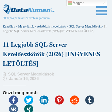
Magyar
30 napos pénzvisszafizetési garancia
Kezdőlap
>
Megoldások
>
Adatbázis megoldások
>
SQL Server Megoldások
>
11
Legjobb SQL Server Kezelőeszközök (2026) [INGYENES LETÖLTÉS]
11 Legjobb SQL Server
Kezelőeszközök (2026) [INGYENES
LETÖLTÉS]
SQL Server Megoldások
Január 16, 2026
Oszd meg most: