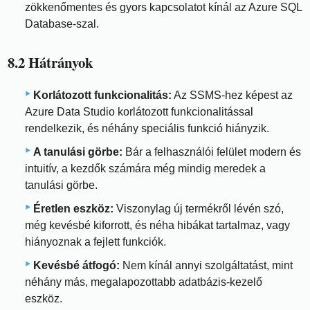
zökkenőmentes és gyors kapcsolatot kínál az Azure SQL
Database-szal.
8.2 Hátrányok
Korlátozott funkcionalitás:
Az SSMS-hez képest az
Azure Data Studio korlátozott funkcionalitással
rendelkezik, és néhány speciális funkció hiányzik.
A tanulási görbe:
Bár a felhasználói felület modern és
intuitív, a kezdők számára még mindig meredek a
tanulási görbe.
Éretlen eszköz:
Viszonylag új termékről lévén szó,
még kevésbé kiforrott, és néha hibákat tartalmaz, vagy
hiányoznak a fejlett funkciók.
Kevésbé átfogó:
Nem kínál annyi szolgáltatást, mint
néhány más, megalapozottabb adatbázis-kezelő
eszköz.