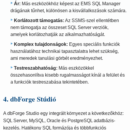
Ár:
Más eszközökhöz képest az EMS SQL Manager
drágának tűnhet, különösen a kisvállalkozások számára.
Korlátozott támogatás:
Az SSMS-szel ellentétben
nem támogatja az összeset SQL Server verziók,
amelyek korlátozhatják az alkalmazhatóságát.
Komplex tulajdonságok:
Egyes speciális funkciók
használatához technikai tapasztalatra lehet szükség,
ami meredek tanulási görbét eredményezhet.
Testreszabhatóság:
Más eszközökkel
összehasonlítva kisebb rugalmasságot kínál a felület és
a funkciók testreszabása tekintetében.
4. dbForge Stúdió
A dbForge Studio egy integrált környezet a következőkhöz:
SQL Server, MySQL, Oracle és PostgreSQL adatbázis-
kezelés. Hatékony SQL formázója és többfunkciós