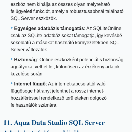
eszköz nem kínálja az összes olyan mélyreható
felügyeleti funkciót, amely a robusztusabbnál található
SQL Server eszközök.
Egységes adatbázis támogatás:
Az SQLiteOnline
csak az SQLite-adatbázisokat támogatja, így kevésbé
sokoldalú a másokat használó környezetekben SQL
Server változatok.
Biztonság:
Online eszközként potenciális biztonsági
aggályokat vethet fel, különösen az érzékeny adatok
kezelése során.
Internet függő:
Az internetkapcsolattól való
függősége hátrányt jelenthet a rossz internet-
hozzáféréssel rendelkező területeken dolgozó
felhasználók számára.
11. Aqua Data Studio SQL Server