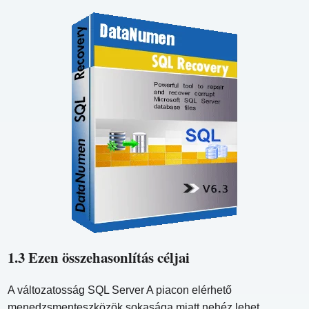
1.3 Ezen összehasonlítás céljai
A változatosság SQL Server A piacon elérhető
menedzsmenteszközök sokasága miatt nehéz lehet