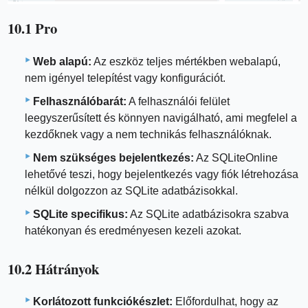
10.1 Pro
Web alapú:
Az eszköz teljes mértékben webalapú,
nem igényel telepítést vagy konfigurációt.
Felhasználóbarát:
A felhasználói felület
leegyszerűsített és könnyen navigálható, ami megfelel a
kezdőknek vagy a nem technikás felhasználóknak.
Nem szükséges bejelentkezés:
Az SQLiteOnline
lehetővé teszi, hogy bejelentkezés vagy fiók létrehozása
nélkül dolgozzon az SQLite adatbázisokkal.
SQLite specifikus:
Az SQLite adatbázisokra szabva
hatékonyan és eredményesen kezeli azokat.
10.2 Hátrányok
Korlátozott funkciókészlet:
Előfordulhat, hogy az