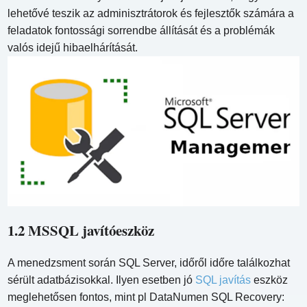
lehetővé teszik az adminisztrátorok és fejlesztők számára a
feladatok fontossági sorrendbe állítását és a problémák
valós idejű hibaelhárítását.
1.2 MSSQL javítóeszköz
A menedzsment során SQL Server, időről időre találkozhat
sérült adatbázisokkal. Ilyen esetben jó
SQL javítás
eszköz
meglehetősen fontos, mint pl DataNumen SQL Recovery: