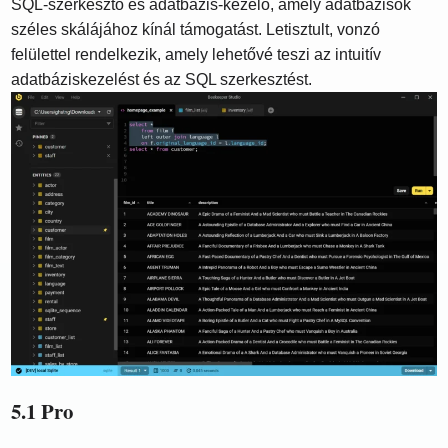
SQL-szerkesztő és adatbázis-kezelő, amely adatbázisok
széles skálájához kínál támogatást. Letisztult, vonzó
felülettel rendelkezik, amely lehetővé teszi az intuitív
adatbáziskezelést és az SQL szerkesztést.
5.1 Pro