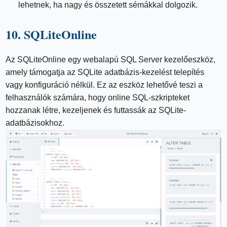
lehetnek, ha nagy és összetett sémákkal dolgozik.
10. SQLiteOnline
Az SQLiteOnline egy webalapú SQL Server kezelőeszköz,
amely támogatja az SQLite adatbázis-kezelést telepítés
vagy konfiguráció nélkül. Ez az eszköz lehetővé teszi a
felhasználók számára, hogy online SQL-szkripteket
hozzanak létre, kezeljenek és futtassák az SQLite-
adatbázisokhoz.