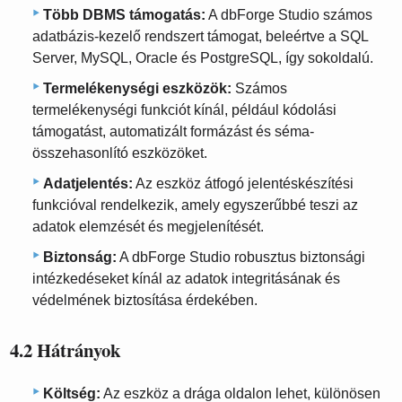
Több DBMS támogatás:
A dbForge Studio számos
adatbázis-kezelő rendszert támogat, beleértve a SQL
Server, MySQL, Oracle és PostgreSQL, így sokoldalú.
Termelékenységi eszközök:
Számos
termelékenységi funkciót kínál, például kódolási
támogatást, automatizált formázást és séma-
összehasonlító eszközöket.
Adatjelentés:
Az eszköz átfogó jelentéskészítési
funkcióval rendelkezik, amely egyszerűbbé teszi az
adatok elemzését és megjelenítését.
Biztonság:
A dbForge Studio robusztus biztonsági
intézkedéseket kínál az adatok integritásának és
védelmének biztosítása érdekében.
4.2 Hátrányok
Költség:
Az eszköz a drága oldalon lehet, különösen