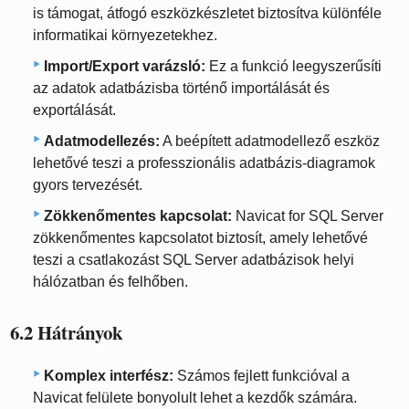
is támogat, átfogó eszközkészletet biztosítva különféle
informatikai környezetekhez.
Import/Export varázsló:
Ez a funkció leegyszerűsíti
az adatok adatbázisba történő importálását és
exportálását.
Adatmodellezés:
A beépített adatmodellező eszköz
lehetővé teszi a professzionális adatbázis-diagramok
gyors tervezését.
Zökkenőmentes kapcsolat:
Navicat for SQL Server
zökkenőmentes kapcsolatot biztosít, amely lehetővé
teszi a csatlakozást SQL Server adatbázisok helyi
hálózatban és felhőben.
6.2 Hátrányok
Komplex interfész:
Számos fejlett funkcióval a
Navicat felülete bonyolult lehet a kezdők számára.