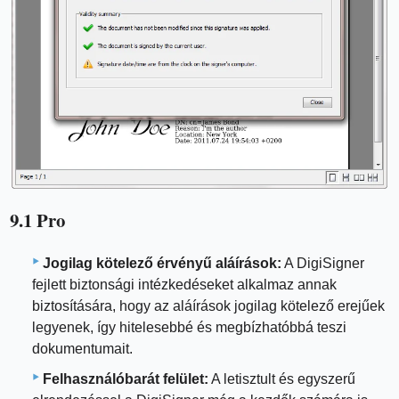
9.1 Pro
Jogilag kötelező érvényű aláírások:
A DigiSigner
fejlett biztonsági intézkedéseket alkalmaz annak
biztosítására, hogy az aláírások jogilag kötelező erejűek
legyenek, így hitelesebbé és megbízhatóbbá teszi
dokumentumait.
Felhasználóbarát felület:
A letisztult és egyszerű