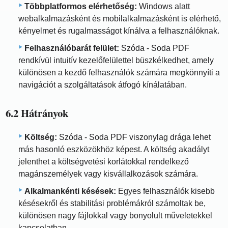
Többplatformos elérhetőség:
Windows alatt
webalkalmazásként és mobilalkalmazásként is elérhető,
kényelmet és rugalmasságot kínálva a felhasználóknak.
Felhasználóbarát felület:
Szóda - Soda PDF
rendkívül intuitív kezelőfelülettel büszkélkedhet, amely
különösen a kezdő felhasználók számára megkönnyíti a
navigációt a szolgáltatások átfogó kínálatában.
6.2 Hátrányok
Költség:
Szóda - Soda PDF viszonylag drága lehet
más hasonló eszközökhöz képest. A költség akadályt
jelenthet a költségvetési korlátokkal rendelkező
magánszemélyek vagy kisvállalkozások számára.
Alkalmankénti késések:
Egyes felhasználók kisebb
késésekről és stabilitási problémákról számoltak be,
különösen nagy fájlokkal vagy bonyolult műveletekkel
kapcsolatban.