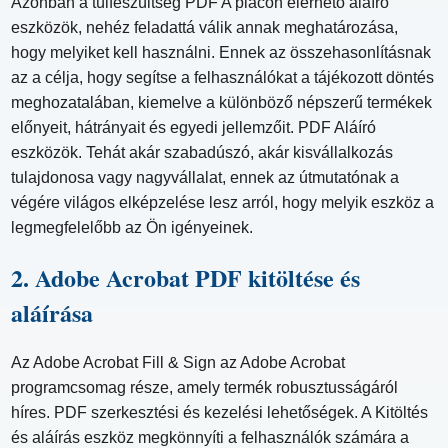
Azonban a túlfeszültség PDF A piacon elérhető aláíró
eszközök, nehéz feladattá válik annak meghatározása,
hogy melyiket kell használni. Ennek az összehasonlításnak
az a célja, hogy segítse a felhasználókat a tájékozott döntés
meghozatalában, kiemelve a különböző népszerű termékek
előnyeit, hátrányait és egyedi jellemzőit. PDF Aláíró
eszközök. Tehát akár szabadúszó, akár kisvállalkozás
tulajdonosa vagy nagyvállalat, ennek az útmutatónak a
végére világos elképzelése lesz arról, hogy melyik eszköz a
legmegfelelőbb az Ön igényeinek.
2. Adobe Acrobat PDF kitöltése és
aláírása
Az Adobe Acrobat Fill & Sign az Adobe Acrobat
programcsomag része, amely termék robusztusságáról
híres. PDF szerkesztési és kezelési lehetőségek. A Kitöltés
és aláírás eszköz megkönnyíti a felhasználók számára a