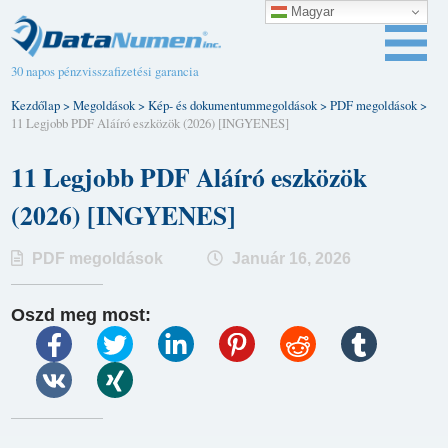
Magyar
30 napos pénzvisszafizetési garancia
Kezdőlap
>
Megoldások
>
Kép- és dokumentummegoldások
>
PDF megoldások
>
11 Legjobb PDF Aláíró eszközök (2026) [INGYENES]
11 Legjobb PDF Aláíró eszközök
(2026) [INGYENES]
PDF megoldások
Január 16, 2026
Oszd meg most: