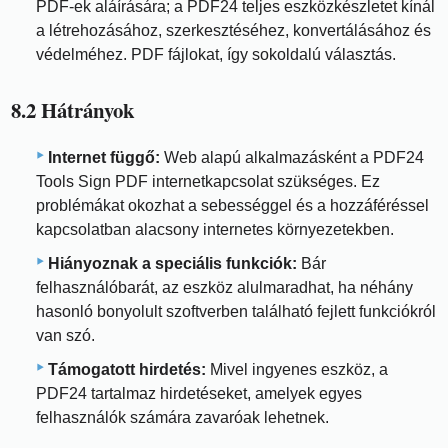
PDF-ek aláírására; a PDF24 teljes eszközkészletet kínál
a létrehozásához, szerkesztéséhez, konvertálásához és
védelméhez. PDF fájlokat, így sokoldalú választás.
8.2 Hátrányok
Internet függő:
Web alapú alkalmazásként a PDF24
Tools Sign PDF internetkapcsolat szükséges. Ez
problémákat okozhat a sebességgel és a hozzáféréssel
kapcsolatban alacsony internetes környezetekben.
Hiányoznak a speciális funkciók:
Bár
felhasználóbarát, az eszköz alulmaradhat, ha néhány
hasonló bonyolult szoftverben található fejlett funkciókról
van szó.
Támogatott hirdetés:
Mivel ingyenes eszköz, a
PDF24 tartalmaz hirdetéseket, amelyek egyes
felhasználók számára zavaróak lehetnek.