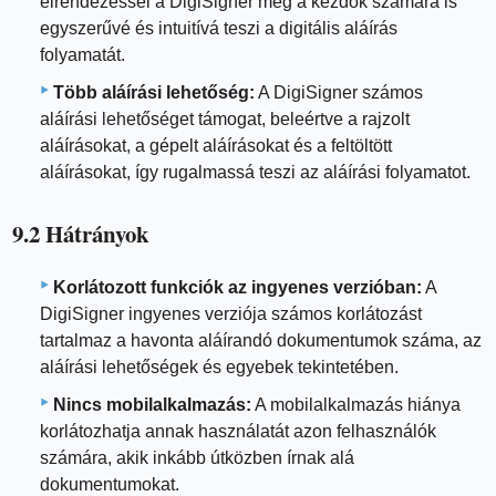
elrendezéssel a DigiSigner még a kezdők számára is
egyszerűvé és intuitívá teszi a digitális aláírás
folyamatát.
Több aláírási lehetőség:
A DigiSigner számos
aláírási lehetőséget támogat, beleértve a rajzolt
aláírásokat, a gépelt aláírásokat és a feltöltött
aláírásokat, így rugalmassá teszi az aláírási folyamatot.
9.2 Hátrányok
Korlátozott funkciók az ingyenes verzióban:
A
DigiSigner ingyenes verziója számos korlátozást
tartalmaz a havonta aláírandó dokumentumok száma, az
aláírási lehetőségek és egyebek tekintetében.
Nincs mobilalkalmazás:
A mobilalkalmazás hiánya
korlátozhatja annak használatát azon felhasználók
számára, akik inkább útközben írnak alá
dokumentumokat.