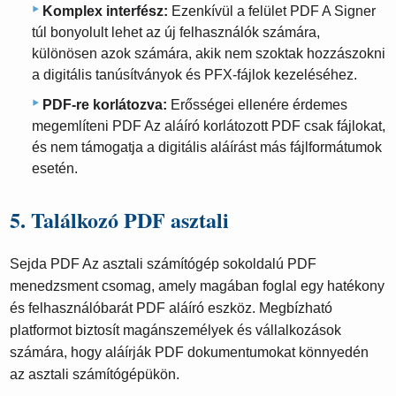
Komplex interfész:
Ezenkívül a felület PDF A Signer
túl bonyolult lehet az új felhasználók számára,
különösen azok számára, akik nem szoktak hozzászokni
a digitális tanúsítványok és PFX-fájlok kezeléséhez.
PDF-re korlátozva:
Erősségei ellenére érdemes
megemlíteni PDF Az aláíró korlátozott PDF csak fájlokat,
és nem támogatja a digitális aláírást más fájlformátumok
esetén.
5. Találkozó PDF asztali
Sejda PDF Az asztali számítógép sokoldalú PDF
menedzsment csomag, amely magában foglal egy hatékony
és felhasználóbarát PDF aláíró eszköz. Megbízható
platformot biztosít magánszemélyek és vállalkozások
számára, hogy aláírják PDF dokumentumokat könnyedén
az asztali számítógépükön.