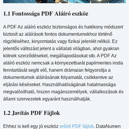
1.1 Fontossága PDF Aláíró eszköz
A PDF Az aláíró eszköz biztonságos és hatékony módszert
biztosít az aláírások fontos dokumentumokhoz történő
rögzítéséhez, kinyomtatás vagy fizikai jelenlét nélkül. Ez
jelentős változást jelent a vállalati világban, ahol gyakran
kötnek szerződéseket, megállapodásokat stb. A PDF Az
aláíró eszköz nemcsak a környezetbarát papírmentes iroda
fenntartását segíti elő, hanem drámaian felgyorsítja a
dokumentumok aláírásának folyamatát, csökkentve az
eljárási késéseket. Használhatóságának hatalmassága
megvalósítható, hiszen magánszemélyek, vállalkozások és
állami szervezetek egyaránt használhatják.
1.2 Javítás PDF Fájlok
Ehhez is kell egy jó eszköz
erősít PDF fájlok
. DataNumen