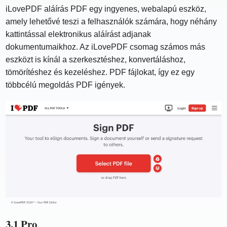
iLovePDF aláírás PDF egy ingyenes, webalapú eszköz,
amely lehetővé teszi a felhasználók számára, hogy néhány
kattintással elektronikus aláírást adjanak
dokumentumaikhoz. Az iLovePDF csomag számos más
eszközt is kínál a szerkesztéshez, konvertáláshoz,
tömörítéshez és kezeléshez. PDF fájlokat, így ez egy
többcélú megoldás PDF igények.
3.1 Pro