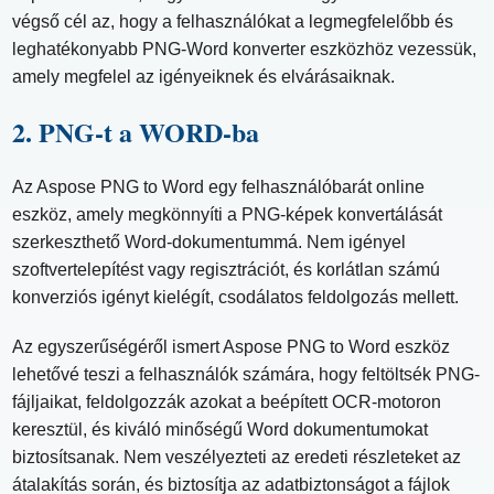
végső cél az, hogy a felhasználókat a legmegfelelőbb és
leghatékonyabb PNG-Word konverter eszközhöz vezessük,
amely megfelel az igényeiknek és elvárásaiknak.
2. PNG-t a WORD-ba
Az Aspose PNG to Word egy felhasználóbarát online
eszköz, amely megkönnyíti a PNG-képek konvertálását
szerkeszthető Word-dokumentummá. Nem igényel
szoftvertelepítést vagy regisztrációt, és korlátlan számú
konverziós igényt kielégít, csodálatos feldolgozás mellett.
Az egyszerűségéről ismert Aspose PNG to Word eszköz
lehetővé teszi a felhasználók számára, hogy feltöltsék PNG-
fájljaikat, feldolgozzák azokat a beépített OCR-motoron
keresztül, és kiváló minőségű Word dokumentumokat
biztosítsanak. Nem veszélyezteti az eredeti részleteket az
átalakítás során, és biztosítja az adatbiztonságot a fájlok