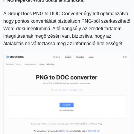
PNG képeket Word dokumentumokká.
A GroupDocs PNG to DOC Converter úgy lett optimalizálva,
hogy pontos konvertálást biztosítson PNG-ből szerkeszthető
Word-dokumentummá. A fő hangsúly az eredeti tartalom
integritásának megőrzésén van, biztosítva, hogy az
átalakítás ne változtassa meg az információ hitelességét.