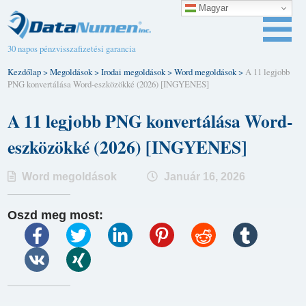
Magyar
30 napos pénzvisszafizetési garancia
Kezdőlap
>
Megoldások
>
Irodai megoldások
>
Word megoldások
>
A 11 legjobb
PNG konvertálása Word-eszközökké (2026) [INGYENES]
A 11 legjobb PNG konvertálása Word-
eszközökké (2026) [INGYENES]
Word megoldások
Január 16, 2026
Oszd meg most: