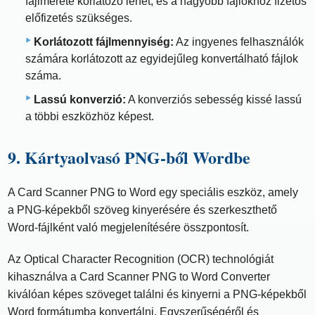
fájlmérete korlátozó lehet, és a nagyobb fájlokhoz fizetős
előfizetés szükséges.
Korlátozott fájlmennyiség:
Az ingyenes felhasználók
számára korlátozott az egyidejűleg konvertálható fájlok
száma.
Lassú konverzió:
A konverziós sebesség kissé lassú
a többi eszközhöz képest.
9. Kártyaolvasó PNG-ből Wordbe
A Card Scanner PNG to Word egy speciális eszköz, amely
a PNG-képekből szöveg kinyerésére és szerkeszthető
Word-fájlként való megjelenítésére összpontosít.
Az Optical Character Recognition (OCR) technológiát
kihasználva a Card Scanner PNG to Word Converter
kiválóan képes szöveget találni és kinyerni a PNG-képekből
Word formátumba konvertálni. Egyszerűségéről és