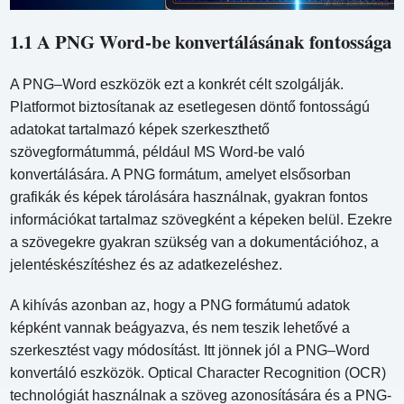
1.1 A PNG Word-be konvertálásának fontossága
A PNG–Word eszközök ezt a konkrét célt szolgálják.
Platformot biztosítanak az esetlegesen döntő fontosságú
adatokat tartalmazó képek szerkeszthető
szövegformátummá, például MS Word-be való
konvertálására. A PNG formátum, amelyet elsősorban
grafikák és képek tárolására használnak, gyakran fontos
információkat tartalmaz szövegként a képeken belül. Ezekre
a szövegekre gyakran szükség van a dokumentációhoz, a
jelentéskészítéshez és az adatkezeléshez.
A kihívás azonban az, hogy a PNG formátumú adatok
képként vannak beágyazva, és nem teszik lehetővé a
szerkesztést vagy módosítást. Itt jönnek jól a PNG–Word
konvertáló eszközök. Optical Character Recognition (OCR)
technológiát használnak a szöveg azonosítására és a PNG-