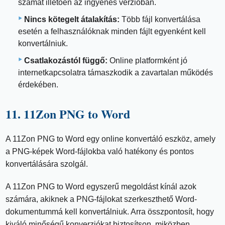
számát illetően az ingyenes verzióban.
Nincs kötegelt átalakítás:
Több fájl konvertálása
esetén a felhasználóknak minden fájlt egyenként kell
konvertálniuk.
Csatlakozástól függő:
Online platformként jó
internetkapcsolatra támaszkodik a zavartalan működés
érdekében.
11. 11Zon PNG to Word
A 11Zon PNG to Word egy online konvertáló eszköz, amely
a PNG-képek Word-fájlokba való hatékony és pontos
konvertálására szolgál.
A 11Zon PNG to Word egyszerű megoldást kínál azok
számára, akiknek a PNG-fájlokat szerkeszthető Word-
dokumentummá kell konvertálniuk. Arra összpontosít, hogy
kiváló minőségű konverziókat biztosítson, miközben