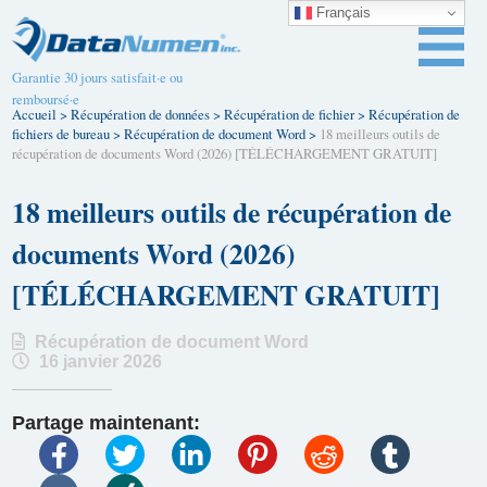
Français
Garantie 30 jours satisfait·e ou
remboursé·e
Accueil
>
Récupération de données
>
Récupération de fichier
>
Récupération de
fichiers de bureau
>
Récupération de document Word
>
18 meilleurs outils de
récupération de documents Word (2026) [TÉLÉCHARGEMENT GRATUIT]
18 meilleurs outils de récupération de
documents Word (2026)
[TÉLÉCHARGEMENT GRATUIT]
Récupération de document Word
16 janvier 2026
Partage maintenant: