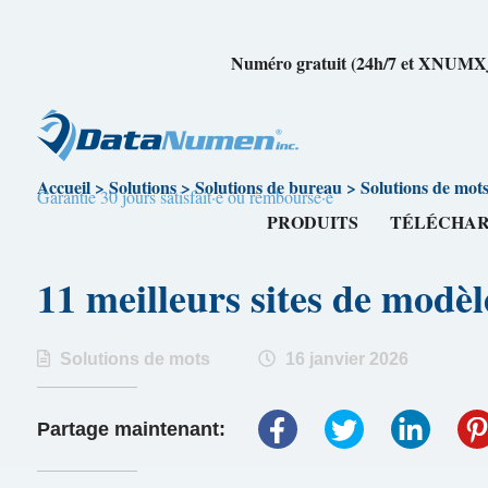
Numéro gratuit (24h/7 et XNUM
Accueil
>
Solutions
>
Solutions de bureau
>
Solutions de mot
Garantie 30 jours satisfait·e ou remboursé·e
PRODUITS
TÉLÉCHA
11 meilleurs sites de mod
Solutions de mots
16 janvier 2026
Partage maintenant: