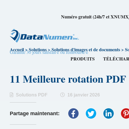
Numéro gratuit (24h/7 et XNUM
Accueil
>
Solutions
>
Solutions d'images et de documents
>
S
Garantie 30 jours satisfait·e ou remboursé·e
PRODUITS
TÉLÉCHA
11 Meilleure rotation PDF
Solutions PDF
16 janvier 2026
Partage maintenant: