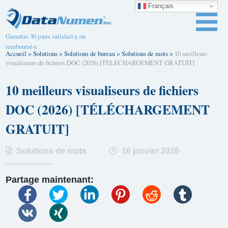
Français
Garantie 30 jours satisfait·e ou
remboursé·e
Accueil
>
Solutions
>
Solutions de bureau
>
Solutions de mots
>
10 meilleurs
visualiseurs de fichiers DOC (2026) [TÉLÉCHARGEMENT GRATUIT]
10 meilleurs visualiseurs de fichiers
DOC (2026) [TÉLÉCHARGEMENT
GRATUIT]
Solutions de mots
16 janvier 2026
Partage maintenant: