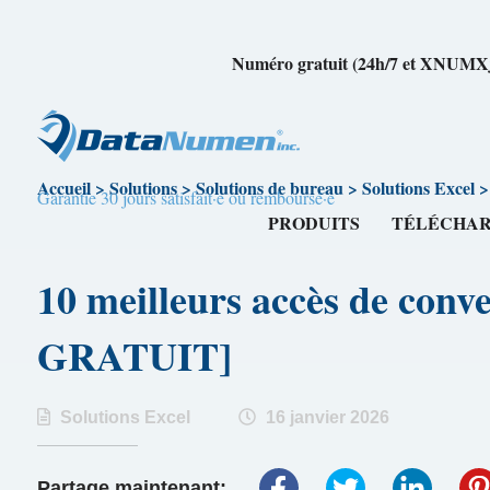
Numéro gratuit (24h/7 et XNUM
Accueil
>
Solutions
>
Solutions de bureau
>
Solutions Excel
Garantie 30 jours satisfait·e ou remboursé·e
PRODUITS
TÉLÉCHA
10 meilleurs accès de co
GRATUIT]
Solutions Excel
16 janvier 2026
Partage maintenant: