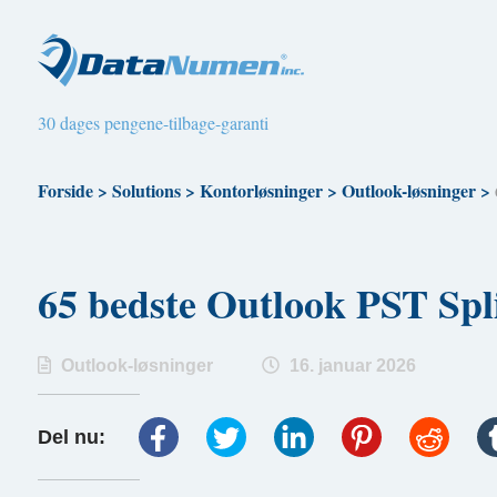
30 dages pengene-tilbage-garanti
Forside
>
Solutions
>
Kontorløsninger
>
Outlook-løsninger
>
65 bedste Outlook PST S
Outlook-løsninger
16. januar 2026
Del nu: