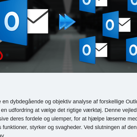
n dybdegående og objektiv analyse af forskellige Outloo
udfordring at vælge det rigtige værktøj. Denne vejledni
ive deres fordele og ulemper, for at hjælpe læserne med 
 funktioner, styrker og svagheder. Ved slutningen af ​​denn
av.