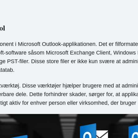
ol
ent i Microsoft Outlook-applikationen. Det er filformate
ft-software såsom Microsoft Exchange Client, Windows 
lige PST-filer. Disse store filer er ikke kun svære at adm
atatab.
itværktøj. Disse værktøjer hjælper brugere med at admini
rbare dele. Dette forhindrer skader, sørger for, at applik
igtigt aktiv for enhver person eller virksomhed, der brug