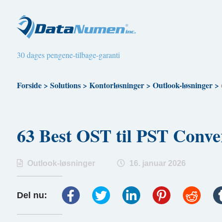
30 dages pengene-tilbage-garanti
Forside
>
Solutions
>
Kontorløsninger
>
Outlook-løsninger
>
63 Best OST til PST Con
Outlook-løsninger
16. januar 2026
Del nu: