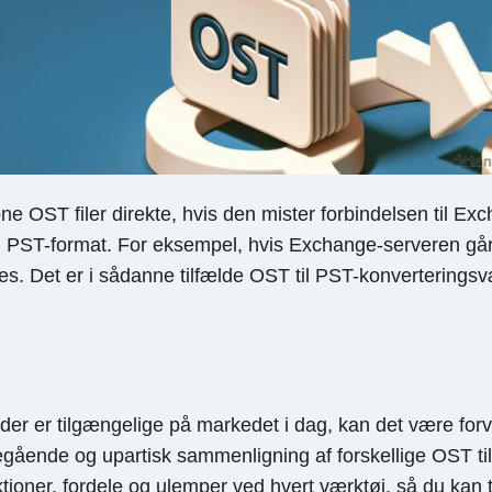
e OST filer direkte, hvis den mister forbindelsen til Ex
 i PST-format. For eksempel, hvis Exchange-serveren gå
res. Det er i sådanne tilfælde OST til PST-konverteringsv
er er tilgængelige på markedet i dag, kan det være forvir
egående og upartisk sammenligning af forskellige OST t
nktioner, fordele og ulemper ved hvert værktøj, så du kan 